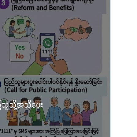
ို့နာမ်ရွှေစေတီတော် လုံးတော်ပြည့်ရွှေ
၃၆) ကြိမ်မြောက် စုပေါင်းမဟာဘုံကထိန်
်းအနား ကျင်းပ
်ဘာလ 02, 2025
င်းဝင်ဆုတောင်းပြည့် မြို့နာမ် ရွှေစေတီ
ာင်ပွဲနှင့် ပြည်နယ်အစိုးရအဖွဲ့က ကြီးမှူး၍