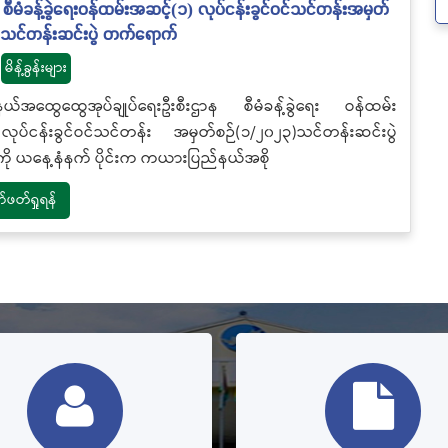
စီမံခန့်ခွဲရေးဝန်ထမ်းအဆင့်(၁) လုပ်ငန်းခွင်ဝင်သင်တန်းအမှတ်
)သင်တန်းဆင်းပွဲ တက်ရောက်
မိန့်ခွန်းများ
်အထွေထွေအုပ်ချုပ်ရေးဦးစီးဌာန စီမံခန့်ခွဲရေး ဝန်ထမ်း
ုပ်ငန်းခွင်ဝင်သင်တန်း အမှတ်စဉ်(၁/၂၀၂၃)သင်တန်းဆင်းပွဲ
ို ယနေ့နံနက် ပိုင်းက ကယားပြည်နယ်အစို
တ်ရှုရန်