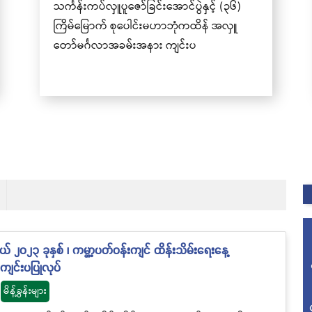
့် (၃၆)
ရောက်ယှဉ်ပြိုင်နိုင်ရေး ဖိတ်ခေါ်ခြင်း
 အလှူ
၂၀၂၃ ခုနှစ် ၊ ကမ္ဘာ့ပတ်ဝန်းကျင် ထိန်းသိမ်းရေးနေ့
ျင်းပပြုလုပ်
မိန့်ခွန်းများ