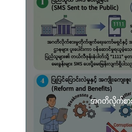
အသိပေး