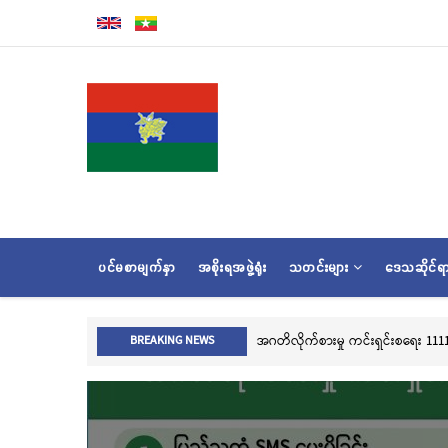
အဓိက
အကြောင်းအရာ
သို့
သွား
မည်
MAIN
ပင်မစာမျက်နှာ
အစိုးရအဖွဲ့ရုံး
သတင်းများ
ဒေသဆိုင်
NAVIGATION
လွိုင်ကေ
BREAKING NEWS