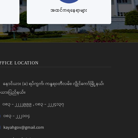
အထင်ကရနေရာများ
FFICE LOCATION
နောင်ယား (ခ) ရပ်ကွက်၊ ကန္ဒရဝတီလမ်း၊ လွိုင်ကော်မြို့နယ်၊
ယားပြည်နယ်။
၀၈၃ - ၂၂၂၂၉၉၉
,
၀၈၃ - ၂၂၂၄၁၃၇
၀၈၃ - ၂၂၂၁၀၄
kayahgov@gmail.com