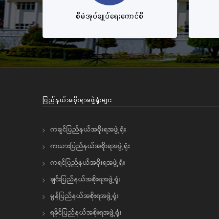
စီမံအုပ်ချုပ်ရေးကောင်စီ
ပြည်နယ်အစိုးရအဖွဲ့ရုံးများ
ကချင်ပြည်နယ်အစိုးရအဖွဲ့ရုံး
ကယားပြည်နယ်အစိုးရအဖွဲ့ရုံး
ကရင်ပြည်နယ်အစိုးရအဖွဲ့ရုံး
ချင်းပြည်နယ်အစိုးရအဖွဲ့ရုံး
မွန်ပြည်နယ်အစိုးရအဖွဲ့ရုံး
ရခိုင်ပြည်နယ်အစိုးရအဖွဲ့ရုံး