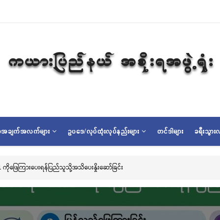
ရာအချက်အလက်များ
ဥပဒေ/လုပ်ထုံးလုပ်နည်းများ
တင်ဒါများ
ခရီးသွားလ
ာ်မြို့၊ သမိုင်းဝင်ဆုတောင်းပြည့် မြို့နာမ်ရွှေစေတီတော် လုံးတော်ပြည့်ရွှေသင်္ကန်းကပ်လှ