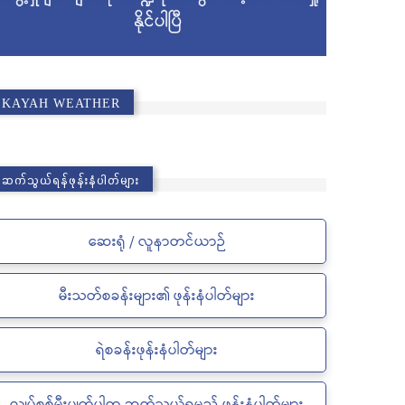
KAYAH WEATHER
ဆက်သွယ်ရန်ဖုန်းနံပါတ်များ
ဆေးရုံ / လူနာတင်ယာဉ်
မီးသတ်စခန်းများ၏ ဖုန်းနံပါတ်များ
ရဲစခန်းဖုန်းနံပါတ်များ
လျှပ်စစ်မီးပျက်ပါက ဆက်သွယ်ရမည့် ဖုန်းနံပါတ်များ