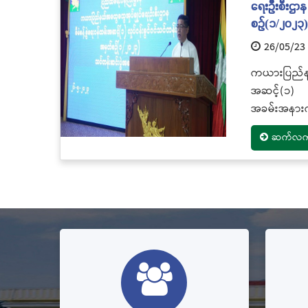
ရေးဦးစီးဌာန 
စဉ်(၁/၂၀၂၃
26/05/23
ကယားပြည်နယ
အဆင့်(၁) လ
အခမ်းအနားက
ဆက်လက်ဖ