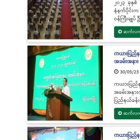
၂၀၂၃ ခုနှစ်
နံနက်ပိုင်း
ဝန်ကြီးချုပ်
ဆက်လက်ဖ
ကယားပြည်နယ်
အခမ်းအနား
30/05/23
ကယားပြည်န
အခမ်းအနားက
ပြည်နယ်ခန်း
ဆက်လက်ဖ
ကယားပြည်နယ်