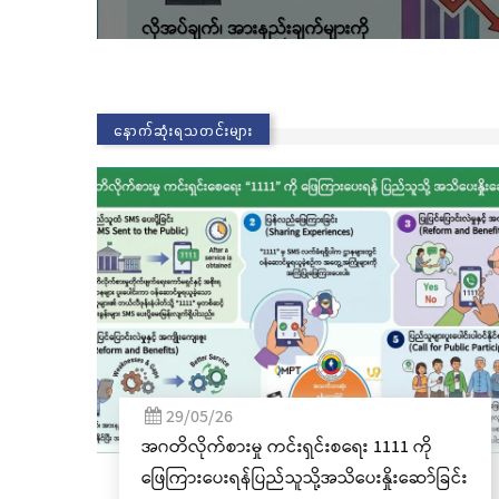
နောက်ဆုံးရသတင်းများ
02/11/25
စရေး 1111 ကို
လွိုင်ကော်မြို့၊ သမိုင်းဝင်ဆုတောင်းပြည
ပေးနှိုးဆော်ခြင်း
နာမ်ရွှေစေတီတော် လုံးတော်ပြည့်ရွှေ