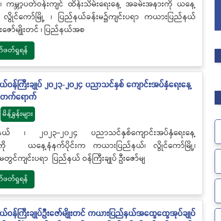
 ၊ ကမ္ဘာ့ပတ်ဝန်းကျင် ထိန်းသိမ်းရေးနေ့ အခမ်းအနားကို ယနေ့
က လွိုင်ကော်မြို့ ၊ ပြည်နယ်ခန်းမ၌ကျင်းပရာ ကယားပြည်နယ်
 ဦးဇော်မျိုးတင် ၊ ပြည်နယ်အစ
တ်ရှုရန်
ဝန်ကြီးချုပ် ၂၀၂၃-၂၀၂၄ ပညာသင်နှစ် ကျောင်းအပ်နှံရေးနေ့
 တက်ရောက်
မိန့်ခွန်းများ
ယ် ၊ ၂၀၂၃-၂၀၂၄ ပညာသင်နှစ်ကျောင်းအပ်နှံရေးနေ့
ို ယနေ့နံနက်ပိုင်းက ကယားပြည်နယ်၊ လွိုင်ကော်မြို့၊
မတွင်ကျင်းပရာ ပြည်နယ် ဝန်ကြီးချုပ် ဦးဇော်မျ
တ်ရှုရန်
ဝန်ကြီးချုပ်ဦးဇော်မျိုးတင် ကယားပြည်နယ်အထွေထွေအုပ်ချုပ်