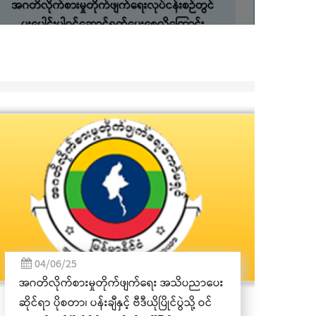
် စုပေါ
07/11/23
ကယားပြည်နယ် အထွေထွေအုပ်ချုပ်ရေး
ဦးစီးဌာန၏ (၃၅)ကြိမ်မြောက် နှစ်ပတ်လည်နေ့
အထိမ်းအမှတ် အခမ်းအနား လွိုင်ကော်
မြို့၌ကျင်းပ
ေး