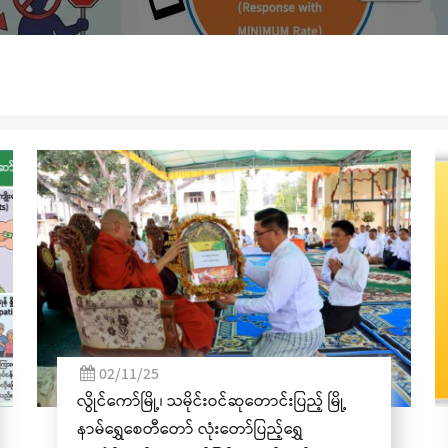
(၃၆)ကြိမ်မြောက
04/06/25
့် မြို့
အဂတိလိုက်စားမှုတိုက်ဖျက်ရေး အသိပညာပ
ဆိုင်ရာ ပိုစတာ၊ ပန်းချီနှင့် ဗီဒီယိုပြိုင်ပွဲသို့ ဝင်