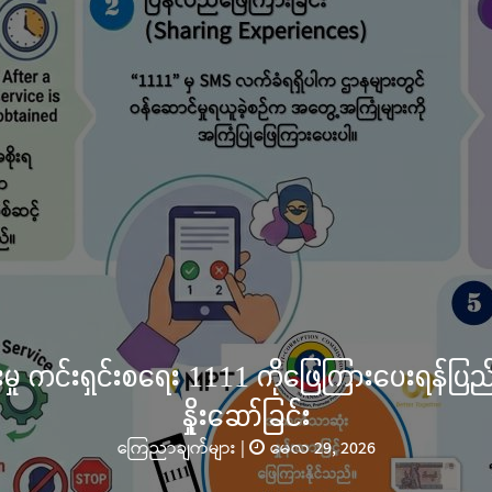
လွိုင်ကော်မြို့၊ သမိုင်းဝင်ဆုတောင်းပြည့် မြ
သင်္ကန်းကပ်လှူပူဇော်ခြင်းအောင်ပွဲနှင့် (
အလှူတော်မင်္ဂလာအခမ
သတင်းများ
|
နိုဝင
ကယားပြည်နယ်၊ လွိုင်ကော်မြို့ ကျက်သရေဆောင် သမို
တော် လုံးတော်ပြည့် ရွှေသင်္ကန်းကပ်လှူပူဇော်ခြင်းအေ