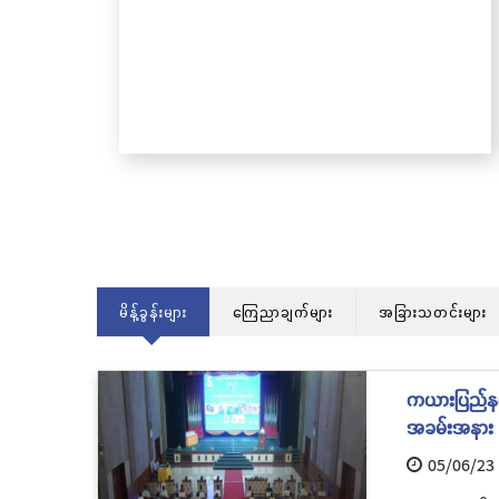
သင်္ကန်းကပ်လှူပူဇော်ခြင်းအောင်ပွဲနှင
ကြိမ်မြောက် စုပေါင်းမဟာဘုံကထိန်
တော်မင်္ဂလာအခမ်းအနား ကျင်းပ
မိန့်ခွန်းများ
ကြေညာချက်များ
အခြားသတင်းများ
ကယားပြည်နယ် 
အခမ်းအနား က
05/06/23