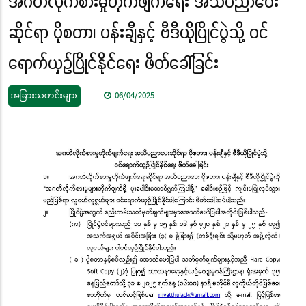
အဂတိလိုက်စားမှုတိုက်ဖျက်ရေး အသိပညာပေး
ဆိုင်ရာ ပိုစတာ၊ ပန်းချီနှင့် ဗီဒီယိုပြိုင်ပွဲသို့ ဝင်
ရောက်ယှဉ်ပြိုင်နိုင်ရေး ဖိတ်ခေါ်ခြင်း
အခြားသတင်းများ
06/04/2025