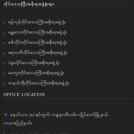
တိုင်းဒေသကြီးအစိုးရအဖွဲ့ရုံးများ
ရန်ကုန်တိုင်းဒေသကြီးအစိုးရအဖွဲ့ရုံး
မန္တလေးတိုင်းဒေသကြီးအစိုးရအဖွဲ့ရုံး
စစ်ကိုင်းတိုင်းဒေသကြီးအစိုးရအဖွဲ့ရုံး
ဧရာဝတီတိုင်းဒေသကြီးအစိုးရအဖွဲ့ရုံး
ပဲခူးတိုင်းဒေသကြီးအစိုးရအဖွဲ့ရုံး
မကွေးတိုင်းဒေသကြီးအစိုးရအဖွဲ့ရုံး
တနင်္သာရီတိုင်းဒေသကြီးအစိုးရအဖွဲ့ရုံး
OFFICE LOCATION
နောင်ယား (ခ) ရပ်ကွက်၊ ကန္ဒရဝတီလမ်း၊ လွိုင်ကော်မြို့နယ်၊
ကယားပြည်နယ်။