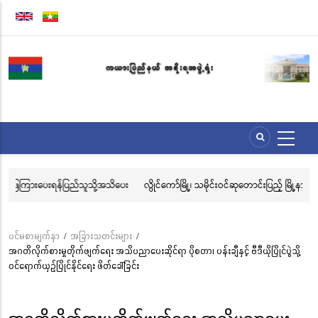
အဓိက
အကြောင်းအရာ
သို့
သွား
မည်
ု့အသိပေး
လွိုင်ကော်မြို့၊ သမိုင်းဝင်ဆုတောင်းပြည့် မြို့နာမ်ရွှေစေတီတော် လုံးတော်ပြည့်ရ
သင်္ကန်းကပ်လှူပူဇော်ခြင်းအောင်ပွဲနှင့် (၃၆) ကြိမ်မြောက် စုပေါင်းမဟာ
ဘုံကထိန် အလှူတော်မင်္ဂလာအခမ်းအနား ကျင်းပ
ပင်မစာမျက်နှာ
/
အခြားသတင်းများ
/
Breadcrumb
အဂတိလိုက်စားမှုတိုက်ဖျက်ရေး အသိပညာပေးဆိုင်ရာ ပိုစတာ၊ ပန်းချီနှင့် ဗီဒီယိုပြိုင်ပွဲသို့
ဝင်ရောက်ယှဉ်ပြိုင်နိုင်ရေး ဖိတ်ခေါ်ခြင်း