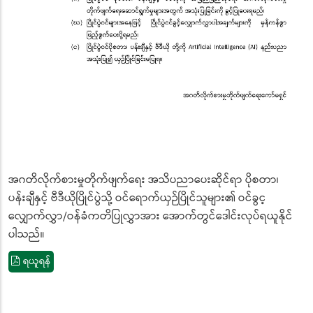
အဂတိလိုက်စားမှုတိုက်ဖျက်ရေး အသိပညာပေးဆိုင်ရာ ပိုစတာ၊
ပန်းချီနှင့် ဗီဒီယိုပြိုင်ပွဲသို့ ဝင်ရောက်ယှဉ်ပြိုင်သူများ၏ ဝင်ခွင့
လျှောက်လွှာ/ဝန်ခံကတိပြုလွှာအား အောက်တွင်ဒေါင်းလုပ်ရယူနိုင်
ပါသည်။
ရယူရန်