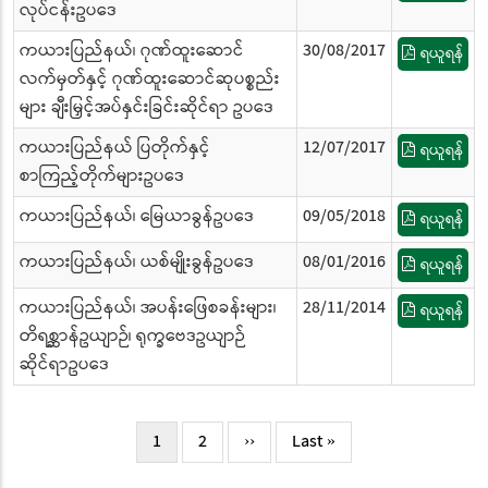
လုပ်ငန်းဥပဒေ
ကယားပြည်နယ်၊ ဂုဏ်ထူးဆောင်
30/08/2017
ရယူရန်
လက်မှတ်နှင့် ဂုဏ်ထူးဆောင်ဆုပစ္စည်း
များ ချီးမြှင့်အပ်နှင်းခြင်းဆိုင်ရာ ဥပဒေ
ကယားပြည်နယ် ပြတိုက်နှင့်
12/07/2017
ရယူရန်
စာကြည့်တိုက်များဥပဒေ
ကယားပြည်နယ်၊ မြေယာခွန်ဥပဒေ
09/05/2018
ရယူရန်
ကယားပြည်နယ်၊ ယစ်မျိုးခွန်ဥပဒေ
08/01/2016
ရယူရန်
ကယားပြည်နယ်၊ အပန်းဖြေစခန်းများ၊
28/11/2014
ရယူရန်
တိရစ္ဆာန်ဥယျာဉ်၊ ရုက္ခဗေဒဥယျာဉ်
ဆိုင်ရာဥပဒေ
Pagination
လက်ရှိ
1
Page
2
Next
››
Last
Last »
စာမျက်နှာ
page
page