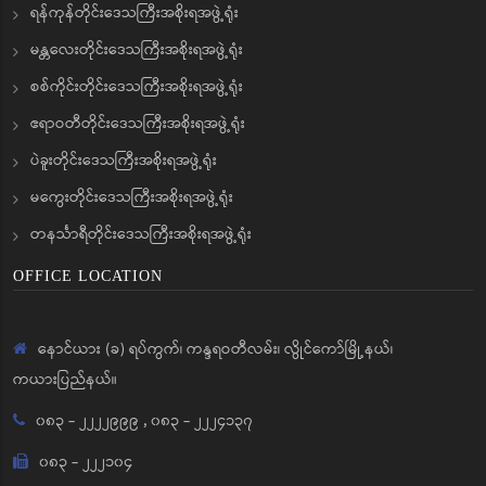
ရန်ကုန်တိုင်းဒေသကြီးအစိုးရအဖွဲ့ရုံး
မန္တလေးတိုင်းဒေသကြီးအစိုးရအဖွဲ့ရုံး
စစ်ကိုင်းတိုင်းဒေသကြီးအစိုးရအဖွဲ့ရုံး
ဧရာဝတီတိုင်းဒေသကြီးအစိုးရအဖွဲ့ရုံး
ပဲခူးတိုင်းဒေသကြီးအစိုးရအဖွဲ့ရုံး
မကွေးတိုင်းဒေသကြီးအစိုးရအဖွဲ့ရုံး
တနင်္သာရီတိုင်းဒေသကြီးအစိုးရအဖွဲ့ရုံး
OFFICE LOCATION
နောင်ယား (ခ) ရပ်ကွက်၊ ကန္ဒရဝတီလမ်း၊ လွိုင်ကော်မြို့နယ်၊
ကယားပြည်နယ်။
၀၈၃ - ၂၂၂၂၉၉၉
,
၀၈၃ - ၂၂၂၄၁၃၇
၀၈၃ - ၂၂၂၁၀၄