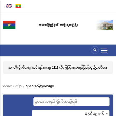
အဓိက
အကြောင်းအရာ
သို့
သွား
မည်
အဂတိလိုက်စားမှု ကင်းရှင်းစရေး 1111 ကိုဖြေကြားပေးရန်ပြည်သူသို့အသိပေး
လွ
နှိုးဆော်ခြင်း
သင
ဘ
ပင်မစာမျက်နှာ
/
ဥပဒေ/နည်းဥပဒေများ
Breadcrumb
ခုနှစ်ရွေးရန်