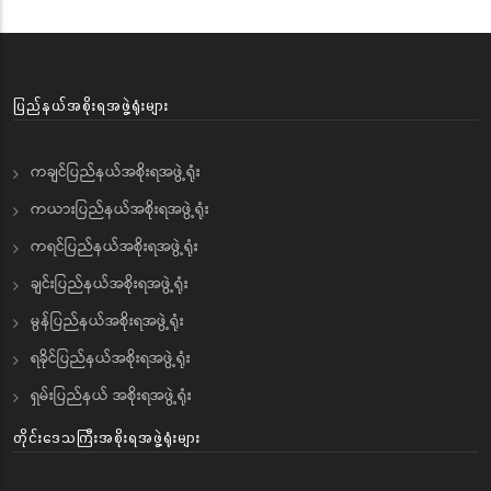
ပြည်နယ်အစိုးရအဖွဲ့ရုံးများ
ကချင်ပြည်နယ်အစိုးရအဖွဲ့ရုံး
ကယားပြည်နယ်အစိုးရအဖွဲ့ရုံး
ကရင်ပြည်နယ်အစိုးရအဖွဲ့ရုံး
ချင်းပြည်နယ်အစိုးရအဖွဲ့ရုံး
မွန်ပြည်နယ်အစိုးရအဖွဲ့ရုံး
ရခိုင်ပြည်နယ်အစိုးရအဖွဲ့ရုံး
ရှမ်းပြည်နယ် အစိုးရအဖွဲ့ရုံး
တိုင်းဒေသကြီးအစိုးရအဖွဲ့ရုံးများ