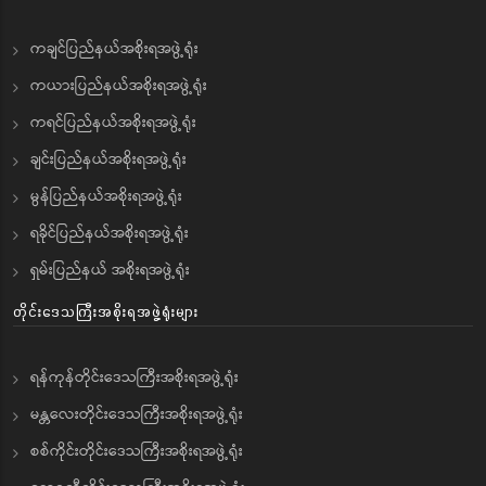
ကချင်ပြည်နယ်အစိုးရအဖွဲ့ရုံး
ကယားပြည်နယ်အစိုးရအဖွဲ့ရုံး
ကရင်ပြည်နယ်အစိုးရအဖွဲ့ရုံး
ချင်းပြည်နယ်အစိုးရအဖွဲ့ရုံး
မွန်ပြည်နယ်အစိုးရအဖွဲ့ရုံး
ရခိုင်ပြည်နယ်အစိုးရအဖွဲ့ရုံး
ရှမ်းပြည်နယ် အစိုးရအဖွဲ့ရုံး
တိုင်းဒေသကြီးအစိုးရအဖွဲ့ရုံးများ
ရန်ကုန်တိုင်းဒေသကြီးအစိုးရအဖွဲ့ရုံး
မန္တလေးတိုင်းဒေသကြီးအစိုးရအဖွဲ့ရုံး
စစ်ကိုင်းတိုင်းဒေသကြီးအစိုးရအဖွဲ့ရုံး