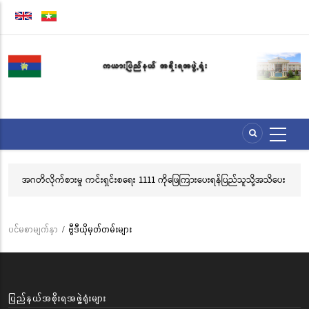
အဓိက
အကြောင်းအရာ
သို့
သွား
မည်
အဂတိလိုက်စားမှု ကင်းရှင်းစရေး 1111 ကိုဖြေကြားပေးရန်ပြည်သူသို့အသိပေး
လွ
နှိုးဆော်ခြင်း
သင
ဘ
ပင်မစာမျက်နှာ
/
ဗွီဒီယိုမှတ်တမ်းများ
Breadcrumb
ပြည်နယ်အစိုးရအဖွဲ့ရုံးများ