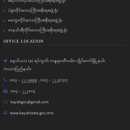
ဧရာဝတီတိုင်းဒေသကြီးအစိုးရအဖွဲ့ရုံး
ပဲခူးတိုင်းဒေသကြီးအစိုးရအဖွဲ့ရုံး
မကွေးတိုင်းဒေသကြီးအစိုးရအဖွဲ့ရုံး
တနင်္သာရီတိုင်းဒေသကြီးအစိုးရအဖွဲ့ရုံး
OFFICE LOCATION
နောင်ယား (ခ) ရပ်ကွက်၊ ကန္ဒရဝတီလမ်း၊ လွိုင်ကော်မြို့နယ်၊
ကယားပြည်နယ်။
၀၈၃ - ၂၂၂၂၉၉၉
,
၀၈၃ - ၂၂၂၄၁၃၇
၀၈၃ - ၂၂၂၁၀၄
kayahgov@gmail.com
www.kayahstate.gov.mm