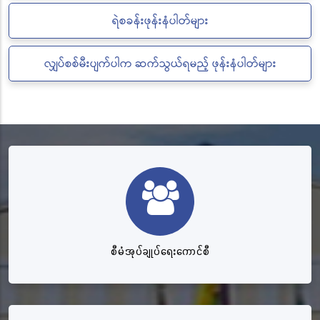
ရဲစခန်းဖုန်းနံပါတ်များ
လျှပ်စစ်မီးပျက်ပါက ဆက်သွယ်ရမည့် ဖုန်းနံပါတ်များ
စီမံအုပ်ချုပ်ရေးကောင်စီ