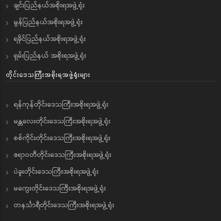
ချင်းပြည်နယ်အစိုးရအဖွဲ့ရုံး
မွန်ပြည်နယ်အစိုးရအဖွဲ့ရုံး
ရခိုင်ပြည်နယ်အစိုးရအဖွဲ့ရုံး
ရှမ်းပြည်နယ် အစိုးရအဖွဲ့ရုံး
တိုင်းဒေသကြီးအစိုးရအဖွဲ့ရုံးများ
ရန်ကုန်တိုင်းဒေသကြီးအစိုးရအဖွဲ့ရုံး
မန္တလေးတိုင်းဒေသကြီးအစိုးရအဖွဲ့ရုံး
စစ်ကိုင်းတိုင်းဒေသကြီးအစိုးရအဖွဲ့ရုံး
ဧရာဝတီတိုင်းဒေသကြီးအစိုးရအဖွဲ့ရုံး
ပဲခူးတိုင်းဒေသကြီးအစိုးရအဖွဲ့ရုံး
မကွေးတိုင်းဒေသကြီးအစိုးရအဖွဲ့ရုံး
တနင်္သာရီတိုင်းဒေသကြီးအစိုးရအဖွဲ့ရုံး