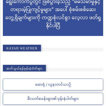
KAYAH WEATHER
ဆက်သွယ်ရန်ဖုန်းနံပါတ်များ
ဆေးရုံ / လူနာတင်ယာဉ်
မီးသတ်စခန်းများ၏ ဖုန်းနံပါတ်များ