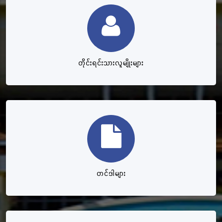
တိုင်းရင်းသားလူမျိုးများ
တင်ဒါများ