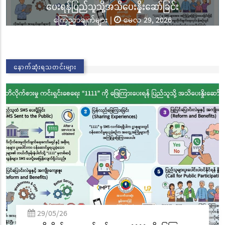
သိပေးနှိုးဆော်ခြင်း
ခြင်းအောင်ပွဲနှင့် (၃၆) က
|
မေလ 29, 2026
ဘုံကထိန် အလှူတော်မင်္ဂ
သတင်းများ
|
နိုဝ
02/11/25
နောက်ဆုံးရသတင်းများ
လွိုင်ကော်မြို့၊ သမိုင
စေတီတော် လုံးတော်ပြ
ခြင်းအောင်ပွဲနှင့် (
ဘုံကထိန် အလှူတော်