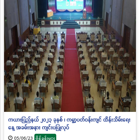
ကယားပြည်နယ် ၂၀၂၃ ခုနှစ် ၊ ကမ္ဘာ့ပတ်ဝန်းကျင် ထိန်းသိမ်းရေး
နေ့ အခမ်းအနား ကျင်းပပြုလုပ်
05/06/23
မိန့်ခွန်းများ