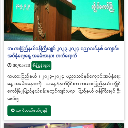
ကယားပြည်နယ်ဝန်ကြီးချုပ် ၂၀၂၃-၂၀၂၄ ပညာသင်နှစ် ကျောင်း
အပ်နှံရေးနေ့ အခမ်းအနား တက်ရောက်
30/05/23
မိန့်ခွန်းများ
ကယားပြည်နယ် ၊ ၂၀၂၃-၂၀၂၄ ပညာသင်နှစ်ကျောင်းအပ်နှံရေး
နေ့ အခမ်းအနားကို ယနေ့နံနက်ပိုင်းက ကယားပြည်နယ်၊ လွိုင်
ကော်မြို့၊ပြည်နယ်ခန်းမတွင်ကျင်းပရာ ပြည်နယ် ဝန်ကြီးချုပ် ဦး
ဇော်မျ
ဆက်လက်ဖတ်ရှုရန်