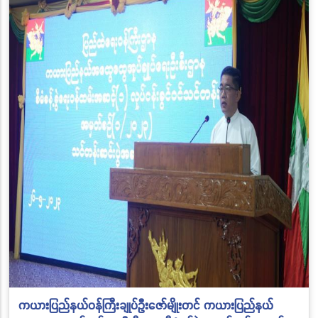
ကယားပြည်နယ်ဝန်ကြီးချုပ်ဦးဇော်မျိုးတင် ကယားပြည်နယ်