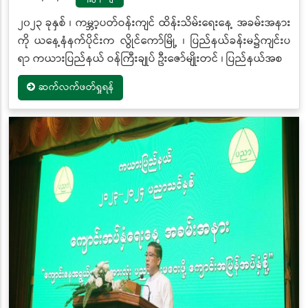
၂၀၂၃ ခုနှစ် ၊ ကမ္ဘာ့ပတ်ဝန်းကျင် ထိန်းသိမ်းရေးနေ့ အခမ်းအနား
ကို ယနေ့နံနက်ပိုင်းက လွိုင်ကော်မြို့ ၊ ပြည်နယ်ခန်းမ၌ကျင်းပ
ရာ ကယားပြည်နယ် ဝန်ကြီးချုပ် ဦးဇော်မျိုးတင် ၊ ပြည်နယ်အစ
ဆက်လက်ဖတ်ရှုရန်