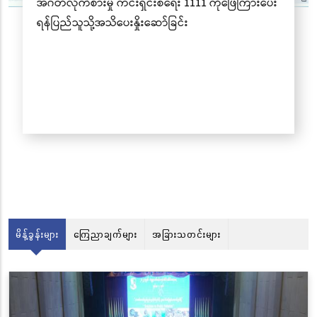
်းရှင်းစရေး 1111 ကိုဖြေကြားပေး
ှိုးဆော်ခြင်း
မိန့်ခွန်းများ
ကြေညာချက်များ
အခြားသတင်းများ