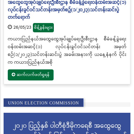
အထွေထွေအုပ်ချုပ်ရေးဦးစီးဌာန စီမံခန့်ခွဲရေးဝန်ထမ်းအဆင့်(၁)
လုပ်ငန်းခွင်ဝင်သင်တန်းအမှတ်စဉ်(၁/၂၀၂၃)သင်တန်းဆင်းပွဲ
တက်ရောက်
26/05/23
မိန့်ခွန်းများ
ကယားပြည်နယ်အထွေထွေအုပ်ချုပ်ရေးဦးစီးဌာန စီမံခန့်ခွဲရေး
ဝန်ထမ်းအဆင့်(၁) လုပ်ငန်းခွင်ဝင်သင်တန်း အမှတ်
စဉ်(၁/၂၀၂၃)သင်တန်းဆင်းပွဲ အခမ်းအနားကို ယနေ့နံနက် ပိုင်း
က ကယားပြည်နယ်အစို
ဆက်လက်ဖတ်ရှုရန်
UNION ELECTION COMMISSION