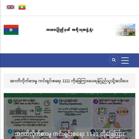
အဓိက
အကြောင်းအရာ
သို့
သွား
မည်
ကိုဖြေကြားပေးရန်ပြည်သူသို့အသိပေး
လွိုင်ကော်မြို့၊ သမိုင်းဝင်ဆုတောင်းပြည့် မြို့နာမ
သင်္ကန်းကပ်လှူပူဇော်ခြင်းအောင်ပွဲနှင့် (၃၆) ကြ
ဘုံကထိန် အလှူတော်မင်္ဂလာအခမ်းအနား ကျင်း
လွိုင်ကော်မြို့၊ သမိုင်းဝင်ဆု
ှင်းစရေး 1111 ကိုဖြေကြား
စေတီတော် လုံးတော်ပြည့်ရွှ