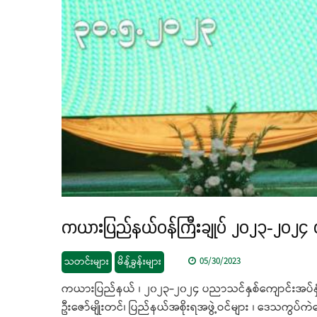
ကယားပြည်နယ်ဝန်ကြီးချုပ် ၂၀၂၃-၂၀၂၄ 
သတင်းများ
မိန့်ခွန်းများ
05/30/2023
ကယားပြည်နယ် ၊ ၂၀၂၃-၂၀၂၄ ပညာသင်နှစ်ကျောင်းအပ်နှံရ
ဦးဇော်မျိုးတင်၊ ပြည်နယ်အစိုးရအဖွဲ့ဝင်များ ၊ ဒေသကွပ်