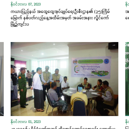
နိုဝင်ဘာလ 07, 2023
နိ
ကယားပြည်နယ် အထွေထွေအုပ်ချုပ်ရေးဦးစီးဌာန၏ (၃၅)ကြိမ်
အစ
မြောက် နှစ်ပတ်လည်နေ့အထိမ်းအမှတ် အခမ်းအနား လွိုင်ကော်
ရေ
မြို့၌ကျင်းပ
နိုဝင်ဘာလ 01, 2023
နိ
့
၂၀၂၃ခုနှစ် ၊ နိုင်ငံတော်အဆင့် တိရစ္ဆာန်ကောင်ရေစာရင်း ကောက်ယူ
ပြ