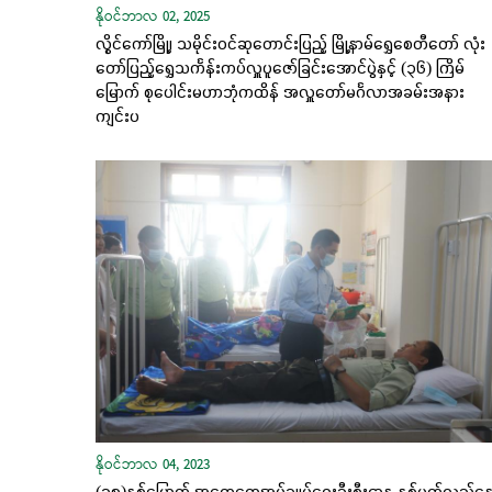
နိုဝင်ဘာလ 02, 2025
လွိုင်ကော်မြို့၊ သမိုင်းဝင်ဆုတောင်းပြည့် မြို့နာမ်ရွှေစေတီတော် လုံး
တော်ပြည့်ရွှေသင်္ကန်းကပ်လှူပူဇော်ခြင်းအောင်ပွဲနှင့် (၃၆) ကြိမ်
မြောက် စုပေါင်းမဟာဘုံကထိန် အလှူတော်မင်္ဂလာအခမ်းအနား
ကျင်းပ
နိုဝင်ဘာလ 04, 2023
(၃၅)နှစ်မြောက် အထွေထွေအုပ်ချုပ်ရေးဦးစီးဌာန နှစ်ပတ်လည်နေ