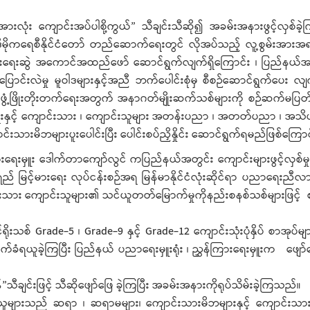
အားလုံး ကျောင်းအပ်ပါစို့ကွယ်” သီချင်းသီဆို၍ အခမ်းအနားဖွင့်လှစ်ခဲ
ာ ဒီမိုကရေစီနိုင်ငံတော် တည်ဆောက်ရေးတွင် လိုအပ်သည့် လူ့စွမ်းအားအရင
ေးဆွဲ အကောင်အထည်ဖော် ဆောင်ရွက်လျက်ရှိကြောင်း ၊ ပြည်နယ်အစို
်းလဲမှု မူဝါဒများနှင့်အညီ ဘက်ပေါင်းစုံမှ စီစဉ်ဆောင်ရွက်ပေး လျက်
ြစ် ဖွံ့ဖြိုးတိုးတက်ရေးအတွက် အနာဂတ်မျိုးဆက်သစ်များကို စဉ်ဆက်
းနှင့် ကျောင်းသား ၊ ကျောင်းသူများ အတန်းပညာ ၊ အတတ်ပညာ ၊ အသိ
သားမိဘများပူးပေါင်းပြီး ပေါင်းစပ်ညှိနှိုင်း ဆောင်ရွက်ရမည်ဖြစ်ကြော
မှူး ဒေါက်တာကျော်လွင် ကပြည်နယ်အတွင်း ကျောင်းများဖွင့်လှစ်မှုနှ
မြင့်မားရေး လုပ်ငန်းစဉ်အရ မြန်မာနိုင်ငံလုံးဆိုင်ရာ ပညာရေးညီလ
်းသား ကျောင်းသူများ၏ သင်ယူတတ်မြောက်မှုကိုနည်းစနစ်သစ်များဖြင့်
်ရိုးသစ် Grade-5 ၊ Grade-9 နှင့် Grade-12 ကျောင်းသုံးပုံနှိပ် စာအုပ်
်ခံရယူခဲ့ကြပြီး ပြည်နယ် ပညာရေးမှူးရုံး ၊ ညွှန်ကြားရေးမှူးက ဖျေ
ျင်းဖြင့် သီဆိုဖျော်ဖြေ ခဲ့ကြပြီး အခမ်းအနားကိုရုပ်သိမ်းခဲ့ကြသည်။
သူများသည် ဆရာ ၊ ဆရာမများ၊ ကျောင်းသားမိဘများနှင့် ကျောင်းသား ၊ ကျေ