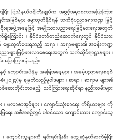
့ကြပြီး ပြည်နယ်ဝန်ကြီးချုပ်က အဖွင့်အမှာစကားပြောကြား
်းအမြစ်များ မွေးထုတ်နိုင်ရန် ဘက်စုံပညာရေးကဏ္ဍ မြှင့်
းရအဖွဲ့အနေဖြင့် အမျိုးသားပညာရေးမြင့်မားရေးအတွက်
ရှိကြောင်း ၊ နိုင်ငံတော်တည်ဆောက်ရေးတွင် နိုင်ငံသား
မပြတ် မွေးထုတ်ပေးရသည့် ဆရာ ၊ ဆရာမများ၏ အခန်းကဏ္ဍ
ပညာများမြင့်မားလာစေရေးအတွက် သက်ဆိုင်ရာဌာနများ ၊
င်း ပြောကြားခဲ့သည်။
င့် ကျောင်းအပ်နှံမှု အခြေအနေများ ၊ အခမဲ့ပညာရေးစနစ်
ာခံ(၂၀၂၃)မှ ချမှတ်သည့်မူဝါဒများ ၊ ဆရာ ၊ ဆရာမ များ၏
 စစ်ဆေးတိုင်းတာမည့် သင်ကြားရေးဆိုင်ရာ နည်းလမ်းများ
များ ၊ ဗလာစာအုပ်များ ၊ ကျောင်းသုံးစာရေး ကိရိယာများ ကို
ာ်ဖြေရေး အစီအစဉ်တွင် ပါဝင်သော ကျောင်းသား ကျောင်းသူ
ာင်းသူများကို ရင်းရင်းနှီးနှီး တွေ့ဆုံနှုတ်ဆက်ခဲ့ပြီး