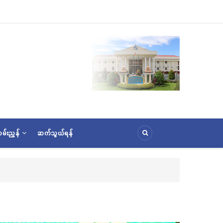
မ်းညွှန်
ဆက်သွယ်ရန်
၃၆) ကြိမ်မြောက် စုပေါင်းမဟာဘုံကထိန် အလှူတော်မင်္ဂလာအခမ်းအနား ကျင်းပ