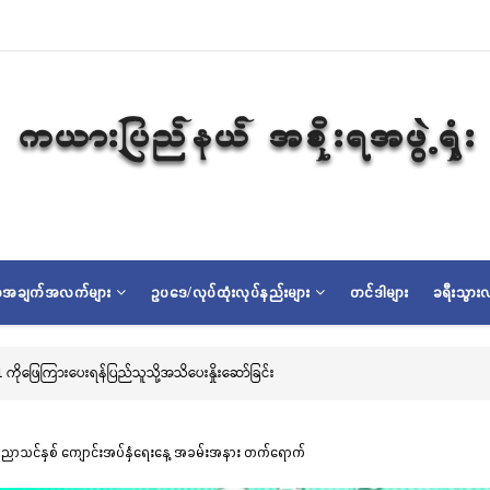
ရာအချက်အလက်များ
ဥပဒေ/လုပ်ထုံးလုပ်နည်းများ
တင်ဒါများ
ခရီးသွားလ
ြည့် မြို့နာမ်ရွှေစေတီတော် လုံးတော်ပြည့်ရွှေသင်္ကန်းကပ်လှူပူဇော်ခြင်းအောင်ပွဲနှင့် (
ညာသင်နှစ် ကျောင်းအပ်နှံရေးနေ့ အခမ်းအနား တက်ရောက်