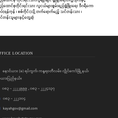
ည်ထောင်စုတိုင်းရင်းသား လူငယ်များစွမ်းရည်ဖွံ့ဖြိုးရေး ဒီဂရီကော
ပ်(ရန်ကုန် ၊ စစ်ကိုင်း)သို့ တက်ရောက်မည့် သင်တန်းသား ၊
်တန်းသူများနှင့်တွေ့ဆုံ
FFICE LOCATION
နောင်ယား (ခ) ရပ်ကွက်၊ ကန္ဒရဝတီလမ်း၊ လွိုင်ကော်မြို့နယ်၊
ယားပြည်နယ်။
၀၈၃ - ၂၂၂၂၉၉၉
,
၀၈၃ - ၂၂၂၄၁၃၇
၀၈၃ - ၂၂၂၁၀၄
kayahgov@gmail.com