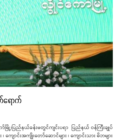
က်ရောက်
ို့၊ပြည်နယ်ခန်းမတွင်ကျင်းပရာ ပြည်နယ် ဝန်ကြီးချုပ်
ား ၊ ကျောင်းအကျိုးတော်ဆောင်များ ၊ ကျောင်းသား မိဘများ