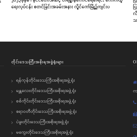
ရေးလုပ်ငန်း စတင်ခြင်းအခမ်းအနား လွိုင်ကော်မြို့၌ကျင်းပ
ပြ
လိ
သင
တိုင်းဒေသကြီးအစိုးရအဖွဲ့ရုံးများ
O
ရန်ကုန်တိုင်းဒေသကြီးအစိုးရအဖွဲ့ရုံး
မန္တလေးတိုင်းဒေသကြီးအစိုးရအဖွဲ့ရုံး
က
စစ်ကိုင်းတိုင်းဒေသကြီးအစိုးရအဖွဲ့ရုံး
ဧရာဝတီတိုင်းဒေသကြီးအစိုးရအဖွဲ့ရုံး
ပဲခူးတိုင်းဒေသကြီးအစိုးရအဖွဲ့ရုံး
မကွေးတိုင်းဒေသကြီးအစိုးရအဖွဲ့ရုံး