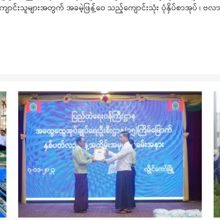
ကျောင်းသူများအတွက် အခမဲ့ဖြန့်ဝေ သည့်ကျောင်းသုံး ပုံနှိပ်စာအုပ် ၊ ဗလ