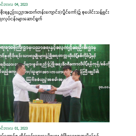
ုဝင်ဘာလ 04, 2023
ိုးရနည်းပညာအထက်တန်းကျောင်း(လွိုင်ကော်)၌ စုပေါင်းသန့်ရှင်း
းလုပ်ငန်းများဆောင်ရွက်
ုဝင်ဘာလ 01, 2023
ည်ထောင်စု တိုင်းရင်းသားလူမျိုးများ ဖွံ့ဖြိုးရေးတက္ကသိုလ်နှင့်