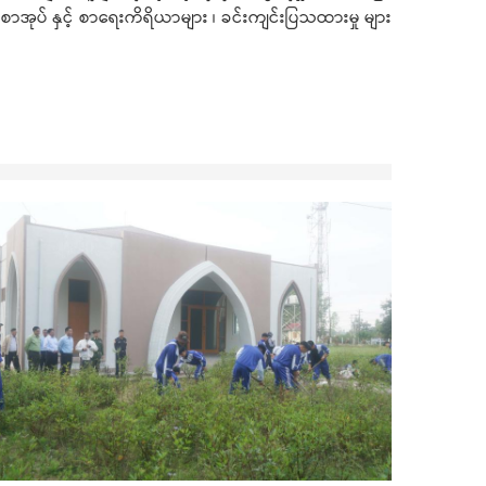
ာစာအုပ် နှင့် စာရေးကိရိယာများ ၊ ခင်းကျင်းပြသထားမှု များ