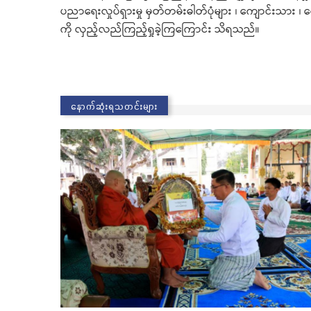
ပညာရေးလှုပ်ရှားမှု မှတ်တမ်းဓါတ်ပုံများ ၊ ကျောင်းသား ၊ 
ကို လှည့်လည်ကြည့်ရှုခဲ့ကြကြောင်း သိရသည်။
နောက်ဆုံးရသတင်းများ