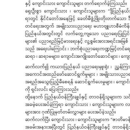
နှင့် ကျောင်းသား ကျောင်းသူများ တက်ရောက်ခဲ့ကြသည်။
ရှေးဦးစွာ ကျောင်းသား ၊ ကျောင်းသူများက “ဒို့ပြည်နယ်
ရာတွင် နိုင်ငံတော်အနေဖြင့် ခေတ်မီဖွံ့ဖြိုးတိုးတက်သေ
တင်ရေးအတွက် အမျိုးသားပညာရေး မဟာဗျူဟာစီမံကိန်းရ
ပြည်နယ်အတွင်းတွင် လက်တွေ့ကျသော ပညာရေးပြုပြင်ပြောင
များ၏ ပညာရည်မြင့်မားရေးနှင့် လူ့စွမ်းအားအရင်းအမ
သည် အရေးပါကြောင်း ၊ ဘက်စုံပညာရေးကဏ္ဍမြင့်တင်ရေ
ဆရာ ၊ ဆရာမများ၊ ကျောင်းအကျိုးတော်ဆောင်များ ၊ ကျောင်း
ဆက်လက်၍ ကယားပြည်နယ် ပညာရေးမှူးရုံး ၊ ညွှန်ကြားရေး
အကောင်အထည်ဖော်ဆောင်ရွက်မှုများ ၊ အမျိုးသားပညာရည် 
အရည်အသွေးပြည့်မီစေရန် ဆောင်ရွက်ပေးမှုများ ၊ ကျောင
ကို ရှင်းလင်း ပြောကြားသည်။
ထို့နောက် ပြည်နယ်ဝန်ကြီးချုပ်နှင့် တာဝန်ရှိသူများက သင
အခမဲ့ပေးအပ်ခဲ့ကြရာ ကျောင်းသား ၊ ကျောင်းသူများက လက
များအား ဂုဏ်ပြုမှတ်တမ်းလွှာများ ပေးအပ်ခဲ့သည်။
ဆက်လက်ပြီး ကျောင်းသား ၊ ကျောင်းသူများက “ဇာတိမာန်”သီခ
အခမ်းအနားအပြီးတွင် ပြည်နယ်ဝန်ကြီးချုပ်နှင့် တာဝန်ရှိ