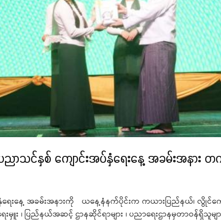
ပညာသင်နှစ် ကျောင်းအပ်နှံရေးနေ့ အခမ်းအနား တ
ေးနေ့ အခမ်းအနားကို ယနေ့နံနက်ပိုင်းက ကယားပြည်နယ်၊ လွိုင်ကော်မြ
ကဲရေးမှူး ၊ ပြည်နယ်အဆင့် ဌာနဆိုင်ရာများ ၊ ပညာရေးဌာနမှတာဝန်ရှိသူမျ