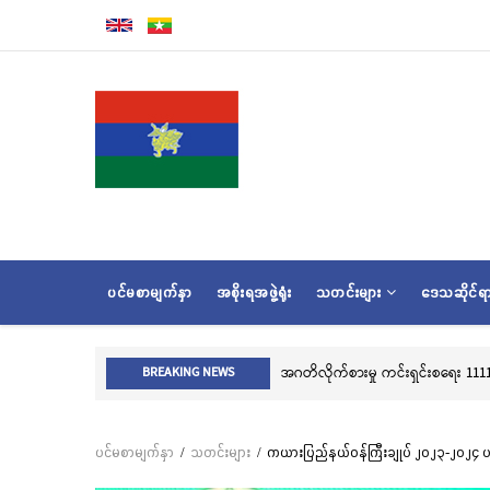
အဓိက
အကြောင်းအရာ
သို့
သွား
မည်
MAIN
ပင်မစာမျက်နှာ
အစိုးရအဖွဲ့ရုံး
သတင်းများ
ဒေသဆိုင်
NAVIGATION
လွိုင်ကော်မြို့၊ သမိုင်းဝင်ဆုတောင်းပ
BREAKING NEWS
ပင်မစာမျက်နှာ
/
သတင်းများ
/
ကယားပြည်နယ်ဝန်ကြီးချုပ် ၂၀၂၃-၂၀၂၄ ပ
Breadcrumb