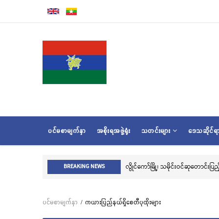
အဓိက
အကြောင်းအရာ
သို့
သွား
မည်
MAIN
ပင်မစာမျက်နှာ
အစိုးရအဖွဲ့ရုံး
သတင်းများ
ဒေသဆိုင်
NAVIGATION
လွိုင်ကော်မြို့၊ သမိုင်းဝင်ဆုတောင်းပ
BREAKING NEWS
ပင်မစာမျက်နှာ
/
ကယားပြည်နယ်ရှိစေတီပုထိုးများ
Breadcrumb