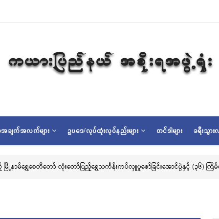
ရာအချက်အလက်များ
ဥပဒေ/လုပ်ထုံးလုပ်နည်းများ
တင်ဒါများ
ခရီးသွားလ
ြည့် မြို့နာမ်ရွှေစေတီတော် လုံးတော်ပြည့်ရွှေသင်္ကန်းကပ်လှူပူဇော်ခြင်းအောင်ပွဲနှင့် (