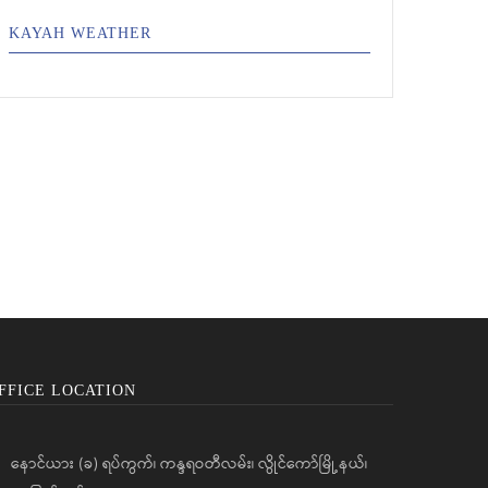
KAYAH WEATHER
FFICE LOCATION
နောင်ယား (ခ) ရပ်ကွက်၊ ကန္ဒရဝတီလမ်း၊ လွိုင်ကော်မြို့နယ်၊