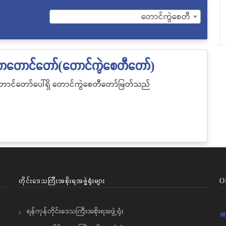
တောင်ကွဲစေတီ
ဂလာတောင်တော်(တောင်ကွဲစေတီတော်)
ောင်တော်ပေါ်ရှိ
တောင်ကွဲစေတီတော်မြတ်သည်
တိုင်းဒေသကြီးအစိုးရအဖွဲ့ရုံးများ
O
ရန်ကုန်တိုင်းဒေသကြီးအစိုးရအဖွဲ့ရုံး