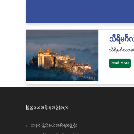
သီရိမင်္
သီရိမင်္ဂလာတ
Read More
ပြည်နယ်အစိုးရအဖွဲ့ရုံးများ
ကချင်ပြည်နယ်အစိုးရအဖွဲ့ရုံး