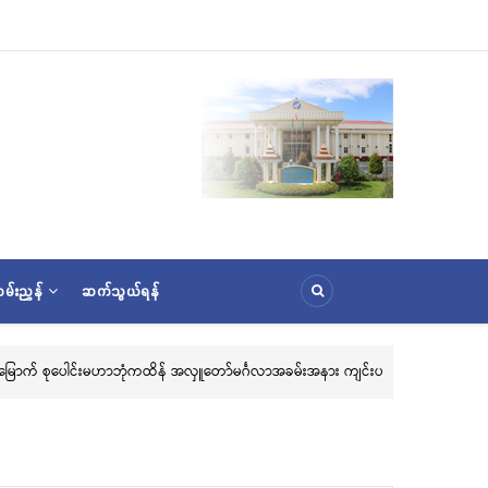
မ်းညွှန်
ဆက်သွယ်ရန်
၃၆) ကြိမ်မြောက် စုပေါင်းမဟာဘုံကထိန် အလှူတော်မင်္ဂလာအခမ်းအနား ကျင်းပ