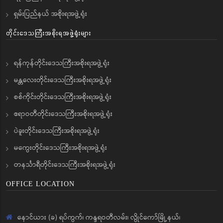
ရှမ်းပြည်နယ် အစိုးရအဖွဲ့ရုံး
တိုင်းဒေသကြီးအစိုးရအဖွဲ့ရုံးများ
ရန်ကုန်တိုင်းဒေသကြီးအစိုးရအဖွဲ့ရုံး
မန္တလေးတိုင်းဒေသကြီးအစိုးရအဖွဲ့ရုံး
စစ်ကိုင်းတိုင်းဒေသကြီးအစိုးရအဖွဲ့ရုံး
ဧရာဝတီတိုင်းဒေသကြီးအစိုးရအဖွဲ့ရုံး
ပဲခူးတိုင်းဒေသကြီးအစိုးရအဖွဲ့ရုံး
မကွေးတိုင်းဒေသကြီးအစိုးရအဖွဲ့ရုံး
တနင်္သာရီတိုင်းဒေသကြီးအစိုးရအဖွဲ့ရုံး
OFFICE LOCATION
နောင်ယား (ခ) ရပ်ကွက်၊ ကန္ဒရဝတီလမ်း၊ လွိုင်ကော်မြို့နယ်၊