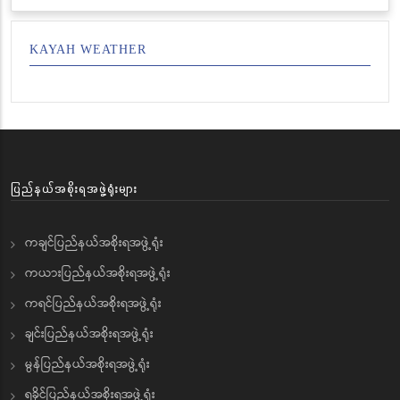
KAYAH WEATHER
ပြည်နယ်အစိုးရအဖွဲ့ရုံးများ
ကချင်ပြည်နယ်အစိုးရအဖွဲ့ရုံး
ကယားပြည်နယ်အစိုးရအဖွဲ့ရုံး
ကရင်ပြည်နယ်အစိုးရအဖွဲ့ရုံး
ချင်းပြည်နယ်အစိုးရအဖွဲ့ရုံး
မွန်ပြည်နယ်အစိုးရအဖွဲ့ရုံး
ရခိုင်ပြည်နယ်အစိုးရအဖွဲ့ရုံး