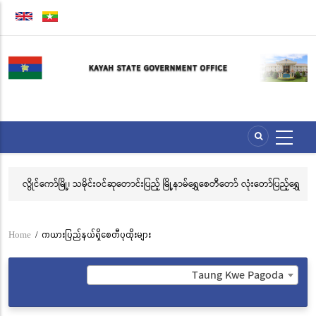
Skip
to
main
content
ေး
လွိုင်ကော်မြို့၊ သမိုင်းဝင်ဆုတောင်းပြည့် မြို့နာမ်ရွှေစေတီတော် လုံးတော်ပြည့်ရွှေ
အဂ
သင်္ကန်းကပ်လှူပူဇော်ခြင်းအောင်ပွဲနှင့် (၃၆) ကြိမ်မြောက် စုပေါင်းမဟာ
ဗီ
ဘုံကထိန် အလှူတော်မင်္ဂလာအခမ်းအနား ကျင်းပ
Home
/
ကယားပြည်နယ်ရှိစေတီပုထိုးများ
Breadcrumb
Taung Kwe Pagoda