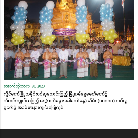
အောက်တိုဘာလ 30, 2023
လွိုင်ကော်မြို့ သမိုင်းဝင်ဆုတောင်းပြည့် မြို့နာမ်ရွှေစေတီတော်၌
သီတင်းကျွတ်လပြည့် နေ့(အဘိဓမ္မာအခါတော်နေ့) ဆီမီး (၁၀၀၀၀) ကပ်လှူ
ပူဇော်ပွဲ အခမ်းအနားကျင်းပပြုလုပ်