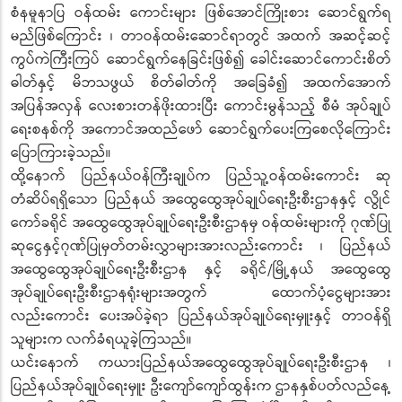
စံနမူနာပြ ဝန်ထမ်း ကောင်းများ ဖြစ်အောင်ကြိုးစား ဆောင်ရွက်ရ
မည်ဖြစ်ကြောင်း ၊ တာဝန်ထမ်းဆောင်ရာတွင် အထက် အဆင့်ဆင့်
ကွပ်ကဲကြီးကြပ် ဆောင်ရွက်နေခြင်းဖြစ်၍ ခေါင်းဆောင်ကောင်းစိတ်
ဓါတ်နှင့် မိဘသဖွယ် စိတ်ဓါတ်ကို အခြေခံ၍ အထက်အောက်
အပြန်အလှန် လေးစားတန်ဖိုးထားပြီး ကောင်းမွန်သည့် စီမံ အုပ်ချုပ်
ရေးစနစ်ကို အကောင်အထည်ဖော် ဆောင်ရွက်ပေးကြစေလိုကြောင်း
ပြောကြားခဲ့သည်။
ထို့နောက် ပြည်နယ်ဝန်ကြီးချုပ်က ပြည်သူ့ဝန်ထမ်းကောင်း ဆု
တံဆိပ်ရရှိသော ပြည်နယ် အထွေထွေအုပ်ချုပ်ရေးဦးစီးဌာနနှင့် လွိုင်
ကော်ခရိုင် အထွေထွေအုပ်ချုပ်ရေးဦးစီးဌာနမှ ဝန်ထမ်းများကို ဂုဏ်ပြု
ဆုငွေနှင့်ဂုဏ်ပြုမှတ်တမ်းလွှာများအားလည်းကောင်း ၊ ပြည်နယ်
အထွေထွေအုပ်ချုပ်ရေးဦးစီးဌာန နှင့် ခရိုင်/မြို့နယ် အထွေထွေ
အုပ်ချုပ်ရေးဦးစီးဌာနရုံးများအတွက် ထောက်ပံ့ငွေများအား
လည်းကောင်း ပေးအပ်ခဲ့ရာ ပြည်နယ်အုပ်ချုပ်ရေးမှူးနှင့် တာဝန်ရှိ
သူများက လက်ခံရယူခဲ့ကြသည်။
ယင်းနောက် ကယားပြည်နယ်အထွေထွေအုပ်ချုပ်ရေးဦးစီးဌာန ၊
ပြည်နယ်အုပ်ချုပ်ရေးမှူး ဦးကျော်ကျော်ထွန်းက ဌာနနှစ်ပတ်လည်နေ့