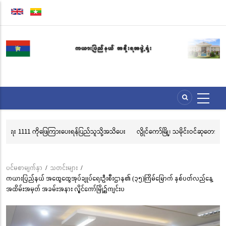
အဓိက
အကြောင်းအရာ
သို့
သွား
မည်
ေး
လွိုင်ကော်မြို့၊ သမိုင်းဝင်ဆုတောင်းပြည့် မြို့နာမ်ရွှေစေတီတော် လုံးတော်ပြည့်ရွှေ
အိ
သင်္ကန်းကပ်လှူပူဇော်ခြင်းအောင်ပွဲနှင့် (၃၆) ကြိမ်မြောက် စုပေါင်းမဟာ
ဘုံကထိန် အလှူတော်မင်္ဂလာအခမ်းအနား ကျင်းပ
ပင်မစာမျက်နှာ
/
သတင်းများ
/
Breadcrumb
ကယားပြည်နယ် အထွေထွေအုပ်ချုပ်ရေးဦးစီးဌာန၏ (၃၅)ကြိမ်မြောက် နှစ်ပတ်လည်နေ့
အထိမ်းအမှတ် အခမ်းအနား လွိုင်ကော်မြို့၌ကျင်းပ