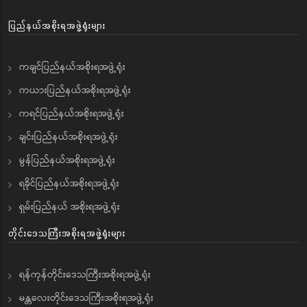
ပြည်နယ်အစိုးရအဖွဲ့ရုံးများ
ကချင်ပြည်နယ်အစိုးရအဖွဲ့ရုံး
ကယားပြည်နယ်အစိုးရအဖွဲ့ရုံး
ကရင်ပြည်နယ်အစိုးရအဖွဲ့ရုံး
ချင်းပြည်နယ်အစိုးရအဖွဲ့ရုံး
မွန်ပြည်နယ်အစိုးရအဖွဲ့ရုံး
ရခိုင်ပြည်နယ်အစိုးရအဖွဲ့ရုံး
ရှမ်းပြည်နယ် အစိုးရအဖွဲ့ရုံး
တိုင်းဒေသကြီးအစိုးရအဖွဲ့ရုံးများ
ရန်ကုန်တိုင်းဒေသကြီးအစိုးရအဖွဲ့ရုံး
မန္တလေးတိုင်းဒေသကြီးအစိုးရအဖွဲ့ရုံး