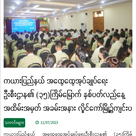
ကယားပြည်နယ် အထွေထွေအုပ်ချုပ်ရေး
ဦးစီးဌာန၏ (၃၅)ကြိမ်မြောက် နှစ်ပတ်လည်နေ့
အထိမ်းအမှတ် အခမ်းအနား လွိုင်ကော်မြို့၌ကျင်းပ
သတင်းများ
11/07/2023
ကယားပြည်နယ် အထွေထွေအုပ်ချုပ်ရေးဦးစီးဌာန၏ (၃၅)ကြိမ်