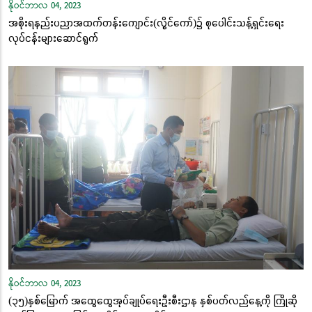
နိုဝင်ဘာလ 04, 2023
အစိုးရနည်းပညာအထက်တန်းကျောင်း(လွိုင်ကော်)၌ စုပေါင်းသန့်ရှင်းရေး
လုပ်ငန်းများဆောင်ရွက်
နိုဝင်ဘာလ 04, 2023
(၃၅)နှစ်မြောက် အထွေထွေအုပ်ချုပ်ရေးဦးစီးဌာန နှစ်ပတ်လည်နေ့ကို ကြိုဆို