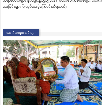
တရားတော်များ နာယူကြည်ညိုခြင်း ၊ ဗလာမပါကံစမ်းမဲများ ဖောက်
ပေးခြင်းများ ပြုလုပ်ပေးခဲ့ကြောင်းသိရသည်။
နောက်ဆုံးရသတင်းများ