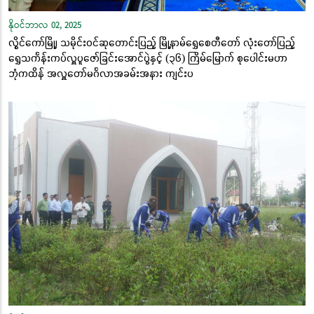
နိုဝင်ဘာလ 02, 2025
လွိုင်ကော်မြို့၊ သမိုင်းဝင်ဆုတောင်းပြည့် မြို့နာမ်ရွှေစေတီတော် လုံးတော်ပြည့်
ရွှေသင်္ကန်းကပ်လှူပူဇော်ခြင်းအောင်ပွဲနှင့် (၃၆) ကြိမ်မြောက် စုပေါင်းမဟာ
ဘုံကထိန် အလှူတော်မင်္ဂလာအခမ်းအနား ကျင်းပ