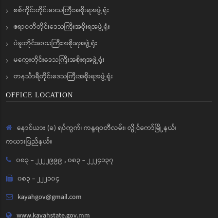
စစ်ကိုင်းတိုင်းဒေသကြီးအစိုးရအဖွဲ့ရုံး
ဧရာဝတီတိုင်းဒေသကြီးအစိုးရအဖွဲ့ရုံး
ပဲခူးတိုင်းဒေသကြီးအစိုးရအဖွဲ့ရုံး
မကွေးတိုင်းဒေသကြီးအစိုးရအဖွဲ့ရုံး
တနင်္သာရီတိုင်းဒေသကြီးအစိုးရအဖွဲ့ရုံး
OFFICE LOCATION
နောင်ယား (ခ) ရပ်ကွက်၊ ကန္ဒရဝတီလမ်း၊ လွိုင်ကော်မြို့နယ်၊
ကယားပြည်နယ်။
၀၈၃ - ၂၂၂၂၉၉၉
,
၀၈၃ - ၂၂၂၄၁၃၇
၀၈၃ - ၂၂၂၁၀၄
kayahgov@gmail.com
www.kayahstate.gov.mm