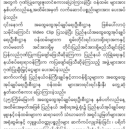
အတွက် ဂုဏ်ပြုကျေးဇူးတင်စကားပြောကြားခဲ့ပြီး ဝန်ထမ်း များအား
နှစ်ပတ်လည်နေ့အထိမ်းအမှတ် လက်ဆောင်ပစ္စည်းများအား ပေးအပ်
ခဲ့သည်။
၎င်းနောက် အထွေထွေအုပ်ချုပ်ရေးဦးစီးဌာန ဖြစ်ပေါ်လာပုံ
သမိုင်းကြောင်း Video Clip ပြသခဲ့ပြီး ပြည်နယ်အထွေထွေအုပ်ချုပ်
ရေးဦးစီးဌာန ဝန်ထမ်းများက ရှမ်းတိုင်းရင်းသားရိုးရာအကနှင့်
တပ်မတော် အင်အားရှိမှ တိုင်းပြည်အင်အားရှိမည်သီချင်းဖြင့်
ပြန်လည်ဂုဏ်ပြုကပြဖျော်ဖြေသီဆိုခဲ့ကြကာ ပြည်နယ် လုံခြုံရေးနှင့်
နယ်စပ်ရေးရာဝန်ကြီးက ကပြဖျော်ဖြေသီဆိုခဲ့ကြသည့် အဖွဲ့များအား
ဂုဏ်ပြုချီးမြှင့်ငွေများ ပေးအပ်ခဲ့သည်။
ဆက်လက်၍ ပြည်နယ်ဝန်ကြီးချုပ်နှင့်တာဝန်ရှိသူများက အထွေထွေ
အုပ်ချုပ်ရေးဦးစီးဌာန ဝန်ထမ်း များအားရင်းရင်းနှီးနှီး တွေ့ဆုံ
နှုတ်ဆက်စကား ပြောကြားခဲ့သည်။
(၃၅)ကြိမ်မြောက် အထွေထွေအုပ်ချုပ်ရေးဦးစီးဌာန နှစ်ပတ်လည်နေ့
အထိမ်းအမှတ်အဖြစ် ပြည်နယ် အစိုးရအဖွဲ့ရုံး၌ ပြည်နယ်အုပ်ချုပ်ရေး
မှူးနှင့်ဝန်ထမ်းများက ဆရာတော် သံဃာတော် အရှင်သူမြတ်များအား
အရုံဆွမ်းနှင့် လှူဖွယ်ဝတ္ထုပစ္စည်းများ ဆက်ကပ်လှူဒါန်းခြင်း ၊ ပရိတ်