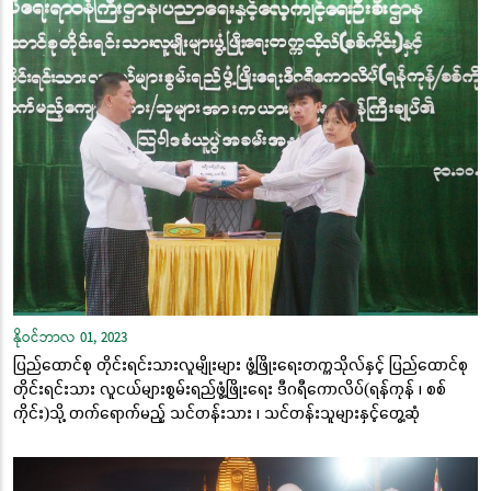
နိုဝင်ဘာလ 01, 2023
ပြည်ထောင်စု တိုင်းရင်းသားလူမျိုးများ ဖွံ့ဖြိုးရေးတက္ကသိုလ်နှင့် ပြည်ထောင်စု
တိုင်းရင်းသား လူငယ်များစွမ်းရည်ဖွံ့ဖြိုးရေး ဒီဂရီကောလိပ်(ရန်ကုန် ၊ စစ်
ကိုင်း)သို့ တက်ရောက်မည့် သင်တန်းသား ၊ သင်တန်းသူများနှင့်တွေ့ဆုံ