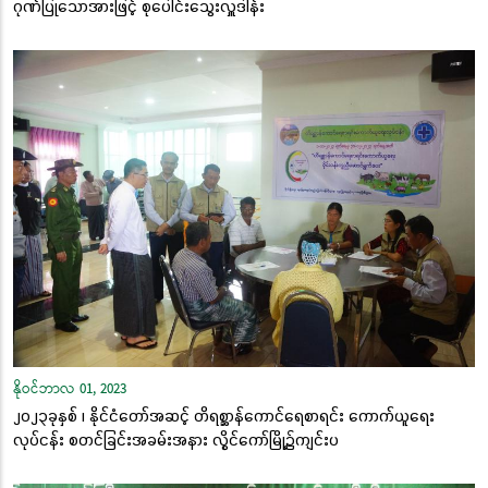
ဂုဏ်ပြုသောအားဖြင့် စုပေါင်းသွေးလှူဒါန်း
နိုဝင်ဘာလ 01, 2023
၂၀၂၃ခုနှစ် ၊ နိုင်ငံတော်အဆင့် တိရစ္ဆာန်ကောင်ရေစာရင်း ကောက်ယူရေး
လုပ်ငန်း စတင်ခြင်းအခမ်းအနား လွိုင်ကော်မြို့၌ကျင်းပ