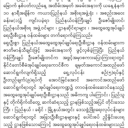
မြောက် နှစ်ပတ်လည်နေ့ အထိမ်းအမှတ် အခမ်းအနားကို ယနေ့နံနက်
၁၀ နာရီအချိန်က ကယားပြည်နယ် အစိုးရအဖွဲ့ရုံး ၊ အစည်းအဝေး
ခန်းမ(၁)၌ ကျင်းပခဲ့ရာ ပြည်နယ်ဝန်ကြီးချုပ် ဦးဇော်မျိုးတင်၊
ပြည်နယ်အစိုးရ အဖွဲ့ဝင်များ ၊ ဌာနဆိုင်ရာများ ၊ အထွေထွေအုပ်ချုပ်
ရေးဦးစီးဌာန ဝန်ထမ်းများ တက်ရောက်ခဲ့ကြသည်။
ရှေးဦးစွာ ပြည်နယ်အထွေထွေအုပ်ချုပ်ရေးဦးစီးဌာန ဝန်ထမ်းများက
ဇာတိမာန်သီချင်းဖြင့် အခမ်းအနားကို ဖွင့်လှစ်ခဲ့ကြပြီး ပြည်နယ်
ဝန်ကြီးချုပ် ဦးဇော်မျိုးတင်က အဖွင့်အမှာစကားပြောကြားရာတွင်
နိုင်ငံတော်စီမံအုပ်ချုပ်ရေးကောင်စီက ချမှတ်အကောင်အထည်ဖော်
ဆောင်ရွက်လျက်ရှိသည့် ရှေ့လုပ်ငန်း စဉ်(၅)ရပ်နှင့်
ဦးတည်ချက်(၉)ရပ်ကို အောင်မြင်အောင် အကောင်အထည်ဖော်
ဆောင်ရွက်ရာတွင် အုပ်ချုပ်ရေးကဏ္ဍ၌ တာဝန်ထမ်းဆောင်နေသည့်
အထွေထွေအုပ်ချုပ်ရေးဦးစီးဌာနသည် အဓိကကျ ပါကြောင်း ၊ ပြည်သူ
နှင့် တိုက်ရိုက်ထိတွေ့ ဆက်ဆံရသည့် ဌာနဖြစ်သည့်အပြင် တိုင်းဒေသ
ကြီး ၊ ပြည်နယ် ၊ ခရိုင် ၊ မြို့နယ်အတွင်း ဒေသဖွံ့ဖြိုးရေးလုပ်ငန်းများ
ဆောင်ရွက်ရာတွင် အခြားဦးစီးဌာနများနှင့် ပေါင်းစပ် ညှိနှိုင်းပေးရ
သည့် ဌာနဖြစ်သောကြောင့် အထွေထွေအုပ်ချုပ်ရေးဝန်ထမ်းများသည်