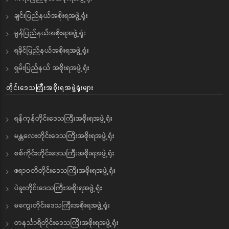
ချင်းပြည်နယ်အစိုးရအဖွဲ့ရုံး
မွန်ပြည်နယ်အစိုးရအဖွဲ့ရုံး
ရခိုင်ပြည်နယ်အစိုးရအဖွဲ့ရုံး
ရှမ်းပြည်နယ် အစိုးရအဖွဲ့ရုံး
တိုင်းဒေသကြီးအစိုးရအဖွဲ့ရုံးများ
ရန်ကုန်တိုင်းဒေသကြီးအစိုးရအဖွဲ့ရုံး
မန္တလေးတိုင်းဒေသကြီးအစိုးရအဖွဲ့ရုံး
စစ်ကိုင်းတိုင်းဒေသကြီးအစိုးရအဖွဲ့ရုံး
ဧရာဝတီတိုင်းဒေသကြီးအစိုးရအဖွဲ့ရုံး
ပဲခူးတိုင်းဒေသကြီးအစိုးရအဖွဲ့ရုံး
မကွေးတိုင်းဒေသကြီးအစိုးရအဖွဲ့ရုံး
တနင်္သာရီတိုင်းဒေသကြီးအစိုးရအဖွဲ့ရုံး