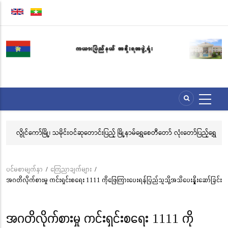
အဓိက
အကြောင်းအရာ
သို့
သွား
မည်
ေး
လွိုင်ကော်မြို့၊ သမိုင်းဝင်ဆုတောင်းပြည့် မြို့နာမ်ရွှေစေတီတော် လုံးတော်ပြည့်ရွှေ
အဂ
သင်္ကန်းကပ်လှူပူဇော်ခြင်းအောင်ပွဲနှင့် (၃၆) ကြိမ်မြောက် စုပေါင်းမဟာ
ဗီ
ဘုံကထိန် အလှူတော်မင်္ဂလာအခမ်းအနား ကျင်းပ
ပင်မစာမျက်နှာ
/
ကြေညာချက်များ
/
Breadcrumb
အဂတိလိုက်စားမှု ကင်းရှင်းစရေး 1111 ကိုဖြေကြားပေးရန်ပြည်သူသို့အသိပေးနှိုးဆော်ခြင်း
အဂတိလိုက်စားမှု ကင်းရှင်းစရေး 1111 ကို