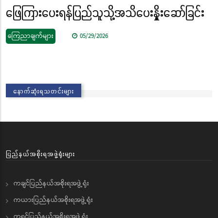
ဖြေကြားပေးရန်ပြည်သူသို့အသိပေးနှိုးဆော်ခြင်း
ကြေညာချက်များ
05/29/2026
နောက်ဆုံးရသတင်းများ
ပြည်နယ်အစိုးရအဖွဲ့ရုံးများ
ကချင်ပြည်နယ်အစိုးရအဖွဲ့ရုံး
ကယားပြည်နယ်အစိုးရအဖွဲ့ရုံး
ကရင်ပြည်နယ်အစိုးရအဖွဲ့ရုံး