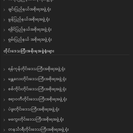
ချင်းပြည်နယ်အစိုးရအဖွဲ့ရုံး
မွန်ပြည်နယ်အစိုးရအဖွဲ့ရုံး
ရခိုင်ပြည်နယ်အစိုးရအဖွဲ့ရုံး
ရှမ်းပြည်နယ် အစိုးရအဖွဲ့ရုံး
တိုင်းဒေသကြီးအစိုးရအဖွဲ့ရုံးများ
ရန်ကုန်တိုင်းဒေသကြီးအစိုးရအဖွဲ့ရုံး
မန္တလေးတိုင်းဒေသကြီးအစိုးရအဖွဲ့ရုံး
စစ်ကိုင်းတိုင်းဒေသကြီးအစိုးရအဖွဲ့ရုံး
ဧရာဝတီတိုင်းဒေသကြီးအစိုးရအဖွဲ့ရုံး
ပဲခူးတိုင်းဒေသကြီးအစိုးရအဖွဲ့ရုံး
မကွေးတိုင်းဒေသကြီးအစိုးရအဖွဲ့ရုံး
တနင်္သာရီတိုင်းဒေသကြီးအစိုးရအဖွဲ့ရုံး