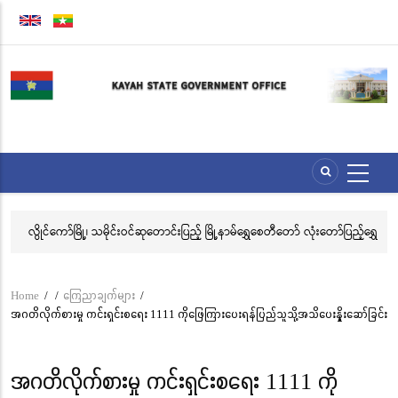
Skip
to
main
content
ေး
လွိုင်ကော်မြို့၊ သမိုင်းဝင်ဆုတောင်းပြည့် မြို့နာမ်ရွှေစေတီတော် လုံးတော်ပြည့်ရွှေ
အဂ
သင်္ကန်းကပ်လှူပူဇော်ခြင်းအောင်ပွဲနှင့် (၃၆) ကြိမ်မြောက် စုပေါင်းမဟာ
ဗီ
ဘုံကထိန် အလှူတော်မင်္ဂလာအခမ်းအနား ကျင်းပ
Home
/
/
ကြေညာချက်များ
/
Breadcrumb
အဂတိလိုက်စားမှု ကင်းရှင်းစရေး 1111 ကိုဖြေကြားပေးရန်ပြည်သူသို့အသိပေးနှိုးဆော်ခြင်း
အဂတိလိုက်စားမှု ကင်းရှင်းစရေး 1111 ကို