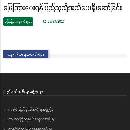
ဖြေကြားပေးရန်ပြည်သူသို့အသိပေးနှိုးဆော်ခြင်း
ကြေညာချက်များ
05/29/2026
နောက်ဆုံးရသတင်းများ
ပြည်နယ်အစိုးရအဖွဲ့ရုံးများ
ကချင်ပြည်နယ်အစိုးရအဖွဲ့ရုံး
ကယားပြည်နယ်အစိုးရအဖွဲ့ရုံး
ကရင်ပြည်နယ်အစိုးရအဖွဲ့ရုံး