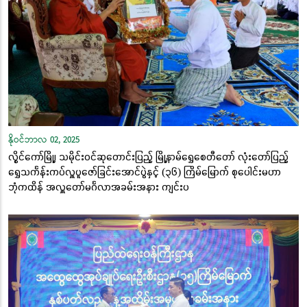
နိုဝင်ဘာလ 02, 2025
လွိုင်ကော်မြို့၊ သမိုင်းဝင်ဆုတောင်းပြည့် မြို့နာမ်ရွှေစေတီတော် လုံးတော်ပြည့်
ရွှေသင်္ကန်းကပ်လှူပူဇော်ခြင်းအောင်ပွဲနှင့် (၃၆) ကြိမ်မြောက် စုပေါင်းမဟာ
ဘုံကထိန် အလှူတော်မင်္ဂလာအခမ်းအနား ကျင်းပ