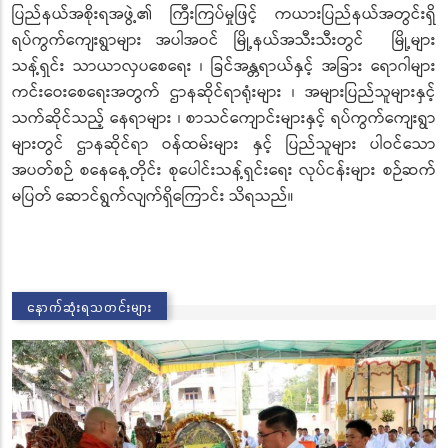
ပြည်နယ်အစိုးရအဖွဲ့၏ ကြီးကြပ်မှုဖြင့် ကယားပြည်နယ်အတွင်းရှိ
ရပ်ကွက်ကျေးရွာများ အပါအဝင် မြို့နယ်အသီးသီးတွင် မြို့များ
သန့်ရှင်း သာယာလှပစေရေး ၊ ခြင်အန္တရာယ်နှင့် အခြား ရောဂါများ
ကင်းဝေးစေရေးအတွက် ဌာနဆိုင်ရာရုံးများ ၊ အများပြည်သူများနှင့်
သက်ဆိုင်သည့် နေရာများ ၊ စာသင်ကျောင်းများနှင့် ရပ်ကွက်ကျေးရွာ
များတွင် ဌာနဆိုင်ရာ ဝန်ထမ်းများ နှင့် ပြည်သူများ ပါဝင်သော
အပတ်စဉ် စနေနေ့တိုင်း စုပေါင်းသန့်ရှင်းရေး လုပ်ငန်းများ စဉ်ဆက်
မပြတ် ဆောင်ရွက်လျက်ရှိကြောင်း သိရသည်။
နောက်ဆုံးရသတင်းများ