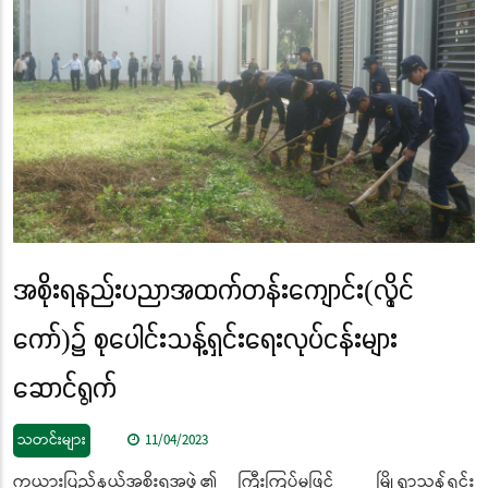
အစိုးရနည်းပညာအထက်တန်းကျောင်း(လွိုင်
ကော်)၌ စုပေါင်းသန့်ရှင်းရေးလုပ်ငန်းများ
ဆောင်ရွက်
သတင်းများ
11/04/2023
ကယားပြည်နယ်အစိုးရအဖွဲ့၏ ကြီးကြပ်မှုဖြင့် မြို့ရွာသန့်ရှင်း