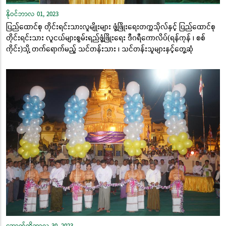
နိုဝင်ဘာလ 01, 2023
ပြည်ထောင်စု တိုင်းရင်းသားလူမျိုးများ ဖွံ့ဖြိုးရေးတက္ကသိုလ်နှင့် ပြည်ထောင်စု
တိုင်းရင်းသား လူငယ်များစွမ်းရည်ဖွံ့ဖြိုးရေး ဒီဂရီကောလိပ်(ရန်ကုန် ၊ စစ်
ကိုင်း)သို့ တက်ရောက်မည့် သင်တန်းသား ၊ သင်တန်းသူများနှင့်တွေ့ဆုံ