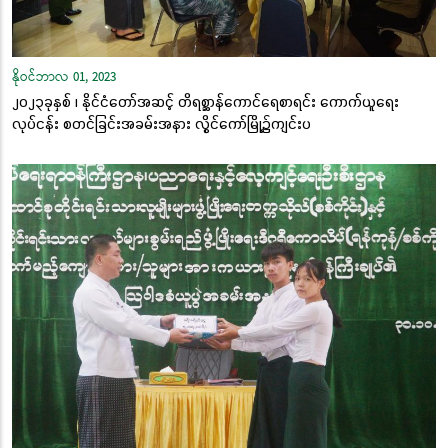
နိုဝင်ဘာလ 01, 2023
၂၀၂၃ခုနှစ် ၊ နိုင်ငံတော်အဆင့် တိရစ္ဆာန်ကောင်ရေစာရင်း ကောက်ယူရေး
လုပ်ငန်း စတင်ခြင်းအခမ်းအနား လွိုင်ကော်မြို့၌ကျင်းပ