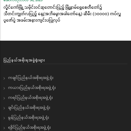
အောက်တိုဘာလ 30, 2023
လွိုင်ကော်မြို့ သမိုင်းဝင်ဆုတောင်းပြည့် မြို့နာမ်ရွှေစေတီတော်၌
သီတင်းကျွတ်လပြည့် နေ့(အဘိဓမ္မာအခါတော်နေ့) ဆီမီး (၁၀၀၀၀) ကပ်လှူ
ပူဇော်ပွဲ အခမ်းအနားကျင်းပပြုလုပ်
ပြည်နယ်အစိုးရအဖွဲ့ရုံးများ
ကချင်ပြည်နယ်အစိုးရအဖွဲ့ရုံး
ကယားပြည်နယ်အစိုးရအဖွဲ့ရုံး
ကရင်ပြည်နယ်အစိုးရအဖွဲ့ရုံး
ချင်းပြည်နယ်အစိုးရအဖွဲ့ရုံး
မွန်ပြည်နယ်အစိုးရအဖွဲ့ရုံး
ရခိုင်ပြည်နယ်အစိုးရအဖွဲ့ရုံး