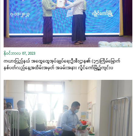
နိုဝင်ဘာလ 07, 2023
ကယားပြည်နယ် အထွေထွေအုပ်ချုပ်ရေးဦးစီးဌာန၏ (၃၅)ကြိမ်မြောက်
နှစ်ပတ်လည်နေ့အထိမ်းအမှတ် အခမ်းအနား လွိုင်ကော်မြို့၌ကျင်းပ