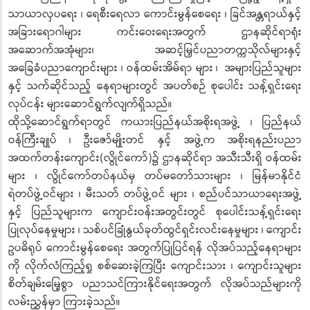
သာယာလှပရေး ၊ ရေစီးရေလာ ကောင်းမွန်စေရေး ၊ ခြင်အန္တရာယ်နှင့်
အခြားရောဂါများ ကင်းဝေးရေးအတွက် ဌာနဆိုင်ရာရုံး
အဆောက်အအုံများ၊ အဆင့်မြှင်ပညာတက္ကသိုလ်များနှင့်
အခြေခံပညာကျောင်းများ ၊ ဝန်ထမ်းအိမ်ရာ များ ၊ အများပြည်သူများ
နှင့် သက်ဆိုင်သည့် နေရာများတွင် အပတ်စဉ် စုပေါင်း သန့်ရှင်းရေး
လုပ်ငန်း များဆောင်ရွက်လျက်ရှိသည်။
ထိုသို့ဆောင်ရွက်ရာတွင် ကယားပြည်နယ်အစိုးရအဖွဲ့ ၊ ပြည်နယ်
ဝန်ကြီးချုပ် ၊ ဦးဇော်မျိုးတင် နှင့် အဖွဲ့က အစိုးရနည်းပညာ
အထက်တန်းကျောင်း(လွိုင်ကော်)၌ ဌာနဆိုင်ရာ အသီးသီးရှိ ဝန်ထမ်း
များ ၊ လွိုင်ကော်တပ်နယ်မှ တပ်မတော်သားများ ၊ မြန်မာနိုင်ငံ
ရဲတပ်ဖွဲ့ဝင်များ ၊ မီးသတ် တပ်ဖွဲ့ဝင် များ ၊ စည်ပင်သာယာရေးအဖွဲ့
နှင့် ပြည်သူများက ကျောင်းဝန်းအတွင်းတွင် စုပေါင်းသန့်ရှင်းရေး
ပြုလုပ်နေမှုများ ၊ သစ်ပင်ခြုံနွယ်ခုတ်ထွင်ရှင်းလင်းနေမှုများ ၊ ကျောင်း
ဥပဓိရုပ် ကောင်းမွန်စေရေး အတွက်ပြုပြင်ရန် လိုအပ်သည့်နေရာများ
ကို လိုက်လံကြည့်ရှု စစ်ဆေးခဲ့ကြပြီး ကျောင်းသား ၊ ကျောင်းသူများ
စိတ်ချမ်းမြေ့စွာ ပညာသင်ကြားနိုင်ရေးအတွက် လိုအပ်သည်များကို
လမ်းညွှန်မှာ ကြားခဲ့သည်။