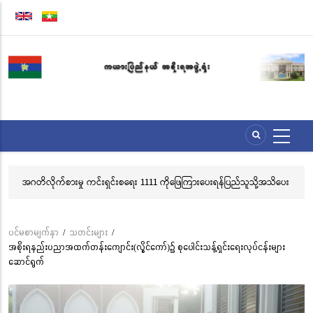
အဓိက
အကြောင်းအရာ
သို့
သွား
မည်
သိပေး
လွိုင်ကော်မြို့၊ သမိုင်းဝင်ဆုတောင်းပြည့် မြို့နာမ်ရွှေစေတီတော် လုံးတော်ပြည့်ရွှေ
သင်္ကန်းကပ်လှူပူဇော်ခြင်းအောင်ပွဲနှင့် (၃၆) ကြိမ်မြောက် စုပေါင်းမဟာ
ဘုံကထိန် အလှူတော်မင်္ဂလာအခမ်းအနား ကျင်းပ
ပင်မစာမျက်နှာ
/
သတင်းများ
/
Breadcrumb
အစိုးရနည်းပညာအထက်တန်းကျောင်း(လွိုင်ကော်)၌ စုပေါင်းသန့်ရှင်းရေးလုပ်ငန်းများ
ဆောင်ရွက်