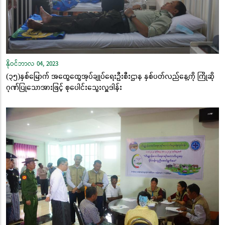
နိုဝင်ဘာလ 04, 2023
(၃၅)နှစ်မြောက် အထွေထွေအုပ်ချုပ်ရေးဦးစီးဌာန နှစ်ပတ်လည်နေ့ကို ကြိုဆို
ဂုဏ်ပြုသောအားဖြင့် စုပေါင်းသွေးလှူဒါန်း