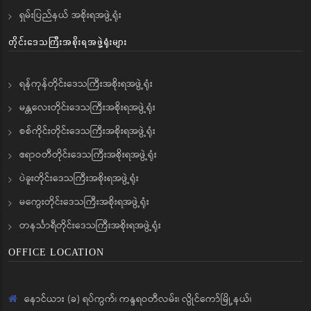
ရှမ်းပြည်နယ် အစိုးရအဖွဲ့ရုံး
တိုင်းဒေသကြီးအစိုးရအဖွဲ့ရုံးများ
ရန်ကုန်တိုင်းဒေသကြီးအစိုးရအဖွဲ့ရုံး
မန္တလေးတိုင်းဒေသကြီးအစိုးရအဖွဲ့ရုံး
စစ်ကိုင်းတိုင်းဒေသကြီးအစိုးရအဖွဲ့ရုံး
ဧရာဝတီတိုင်းဒေသကြီးအစိုးရအဖွဲ့ရုံး
ပဲခူးတိုင်းဒေသကြီးအစိုးရအဖွဲ့ရုံး
မကွေးတိုင်းဒေသကြီးအစိုးရအဖွဲ့ရုံး
တနင်္သာရီတိုင်းဒေသကြီးအစိုးရအဖွဲ့ရုံး
OFFICE LOCATION
နောင်ယား (ခ) ရပ်ကွက်၊ ကန္ဒရဝတီလမ်း၊ လွိုင်ကော်မြို့နယ်၊