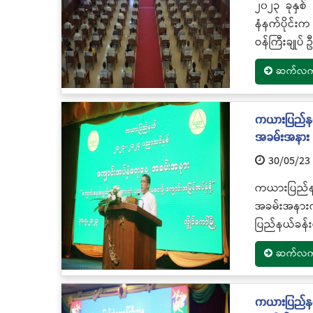
၂၀၂၃ ခုနှစ်
နံနက်ပိုင်း
ဝန်ကြီးချုပ်
ဆက်လက်ဖ
ကယားပြည်နယ်
အခမ်းအနား
30/05/23
ကယားပြည်န
အခမ်းအနားက
ပြည်နယ်ခန်း
ဆက်လက်ဖ
ကယားပြည်နယ်