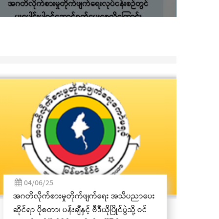
07/11/23
ကယားပြည်နယ် အထွေထွေအုပ်ချုပ်ရေး
ဦးစီးဌာန၏ (၃၅)ကြိမ်မြောက် နှစ်ပတ်လည်နေ့
အထိမ်းအမှတ် အခမ်းအနား လွိုင်ကော်
မြို့၌ကျင်းပ