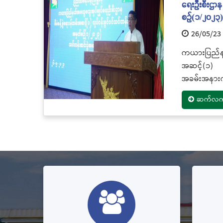
ရေးဦးစီးဌာန 
စဉ်(၁/၂၀၂၃
26/05/23
ကယားပြည်နယ
အဆင့်(၁) လ
အခမ်းအနားက
ဆက်လက်ဖ