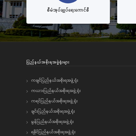
စီမံအုပ်ချုပ်ရေးကောင်စီ
ပြည်နယ်အစိုးရအဖွဲ့ရုံးများ
ကချင်ပြည်နယ်အစိုးရအဖွဲ့ရုံး
ကယားပြည်နယ်အစိုးရအဖွဲ့ရုံး
ကရင်ပြည်နယ်အစိုးရအဖွဲ့ရုံး
ချင်းပြည်နယ်အစိုးရအဖွဲ့ရုံး
မွန်ပြည်နယ်အစိုးရအဖွဲ့ရုံး
ရခိုင်ပြည်နယ်အစိုးရအဖွဲ့ရုံး