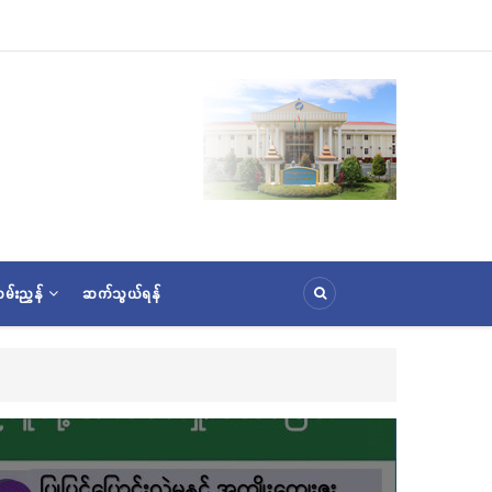
မ်းညွှန်
ဆက်သွယ်ရန်
င်းအောင်ပွဲနှင့် (၃၆) ကြိမ်မြောက် စုပေါင်းမဟာဘုံကထိန် အလှူတော်မင်္ဂလာအခမ်းအနား ကျင်း