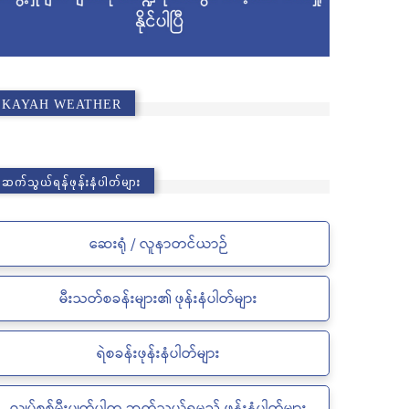
KAYAH WEATHER
ဆက်သွယ်ရန်ဖုန်းနံပါတ်များ
ဆေးရုံ / လူနာတင်ယာဉ်
မီးသတ်စခန်းများ၏ ဖုန်းနံပါတ်များ
ရဲစခန်းဖုန်းနံပါတ်များ
လျှပ်စစ်မီးပျက်ပါက ဆက်သွယ်ရမည့် ဖုန်းနံပါတ်များ