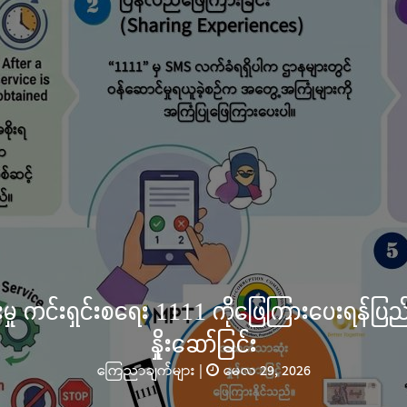
လွိုင်ကော်မြို့၊ သမိုင်းဝင်ဆုတောင်းပြည့် မြို့နာမ
င်္ကန်းကပ်လှူပူဇော်ခြင်းအောင်ပွဲနှင့် (၃၆) ကြ
အလှူတော်မင်္ဂလာအခမ်းအနာ
သတင်းများ
|
နိုဝင်ဘာလ 02, 
ကယားပြည်နယ်၊ လွိုင်ကော်မြို့ ကျက်သရေဆောင် သမိုင်းဝင်ဆု
တော် လုံးတော်ပြည့် ရွှေသင်္ကန်းကပ်လှူပူဇော်ခြင်းအောင်ပွဲနှင