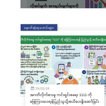
နောက်ဆုံးရသတင်းများ
02/11/25
1111 ကို
လွိုင်ကော်မြို့၊ သမိုင်းဝင်ဆုတောင်းပြည့် မြိ
ှိုးဆော်ခြင်း
နာမ်ရွှေစေတီတော် လုံးတော်ပြည့်ရွှေ