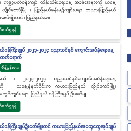
 ၊ ကမ္ဘာ့ပတ်ဝန်းကျင် ထိန်းသိမ်းရေးနေ့ အခမ်းအနားကို ယနေ့
က လွိုင်ကော်မြို့ ၊ ပြည်နယ်ခန်းမ၌ကျင်းပရာ ကယားပြည်နယ်
 ဦးဇော်မျိုးတင် ၊ ပြည်နယ်အစ
တ်ရှုရန်
ဝန်ကြီးချုပ် ၂၀၂၃-၂၀၂၄ ပညာသင်နှစ် ကျောင်းအပ်နှံရေးနေ့
 တက်ရောက်
မိန့်ခွန်းများ
ယ် ၊ ၂၀၂၃-၂၀၂၄ ပညာသင်နှစ်ကျောင်းအပ်နှံရေးနေ့
ို ယနေ့နံနက်ပိုင်းက ကယားပြည်နယ်၊ လွိုင်ကော်မြို့၊
မတွင်ကျင်းပရာ ပြည်နယ် ဝန်ကြီးချုပ် ဦးဇော်မျ
တ်ရှုရန်
ဝန်ကြီးချုပ်ဦးဇော်မျိုးတင် ကယားပြည်နယ်အထွေထွေအုပ်ချုပ်