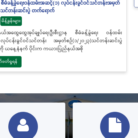
စီမံခန့်ခွဲရေးဝန်ထမ်းအဆင့်(၁) လုပ်ငန်းခွင်ဝင်သင်တန်းအမှတ်
)သင်တန်းဆင်းပွဲ တက်ရောက်
မိန့်ခွန်းများ
်အထွေထွေအုပ်ချုပ်ရေးဦးစီးဌာန စီမံခန့်ခွဲရေး ဝန်ထမ်း
ုပ်ငန်းခွင်ဝင်သင်တန်း အမှတ်စဉ်(၁/၂၀၂၃)သင်တန်းဆင်းပွဲ
ို ယနေ့နံနက် ပိုင်းက ကယားပြည်နယ်အစို
တ်ရှုရန်