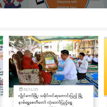
(၃၆)ကြိမ်မြောက် စုပေါ
04/06/25
ု့
အဂတိလိုက်စားမှုတိုက်ဖျက်ရေး အသိပညာပေး
ဆိုင်ရာ ပိုစတာ၊ ပန်းချီနှင့် ဗီဒီယိုပြိုင်ပွဲသို့ ဝင်