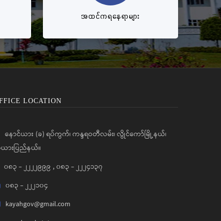
အထင်ကရနေရာများ
FFICE LOCATION
နောင်ယား (ခ) ရပ်ကွက်၊ ကန္ဒရဝတီလမ်း၊ လွိုင်ကော်မြို့နယ်၊
ယားပြည်နယ်။
၀၈၃ - ၂၂၂၂၉၉၉
,
၀၈၃ - ၂၂၂၄၁၃၇
၀၈၃ - ၂၂၂၁၀၄
kayahgov@gmail.com