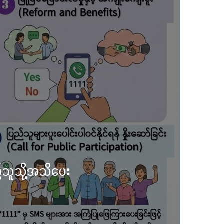
်ရွှေစေတီတော် လုံးတော်ပြည့်ရွှေ
ိမ်မြောက် စုပေါင်းမဟာဘုံကထိန်
း ကျင်းပ
2025
တောင်းပြည့် မြို့နာမ် ရွှေစေတီ
့် ပြည်နယ်အစိုးရအဖွဲ့က ကြီးမှူး၍