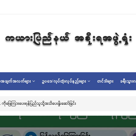
ရာအချက်အလက်များ
ဥပဒေ/လုပ်ထုံးလုပ်နည်းများ
တင်ဒါများ
ခရီးသွားလ
သမိုင်းဝင်ဆုတောင်းပြည့် မြို့နာမ်ရွှေစေတီတော် လုံးတော်ပြည့်ရွှေသင်္ကန်းကပ်လှူပူဇော်ခြ