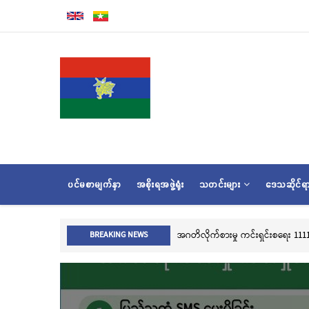
အဓိက
အကြောင်းအရာ
သို့
သွား
မည်
MAIN
ပင်မစာမျက်နှာ
အစိုးရအဖွဲ့ရုံး
သတင်းများ
ဒေသဆိုင်
NAVIGATION
လွိုင်ကော်မြို့၊ 
BREAKING NEWS