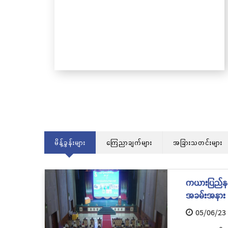
သင်္ကန်းကပ်လှူပူဇော်ခြင်းအောင်ပွဲနှင့် (၃
ကြိမ်မြောက် စုပေါင်းမဟာဘုံကထိန် အလှ
တော်မင်္ဂလာအခမ်းအနား ကျင်းပ
မိန့်ခွန်းများ
ကြေညာချက်များ
အခြားသတင်းများ
ကယားပြည်နယ် 
အခမ်းအနား က
05/06/23