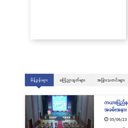
သင်္ကန်းကပ်လှူပူဇော်ခြင်းအောင်ပွဲနှင့် (၃၆)
ကြိမ်မြောက် စုပေါင်းမဟာဘုံကထိန် အလှူ
တော်မင်္ဂလာအခမ်းအနား ကျင်းပ
မိန့်ခွန်းများ
ကြေညာချက်များ
အခြားသတင်းများ
ကယားပြည်နယ် 
အခမ်းအနား က
05/06/23