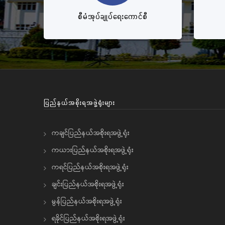
စီမံအုပ်ချုပ်ရေးကောင်စီ
ပြည်နယ်အစိုးရအဖွဲ့ရုံးများ
ကချင်ပြည်နယ်အစိုးရအဖွဲ့ရုံး
ကယားပြည်နယ်အစိုးရအဖွဲ့ရုံး
ကရင်ပြည်နယ်အစိုးရအဖွဲ့ရုံး
ချင်းပြည်နယ်အစိုးရအဖွဲ့ရုံး
မွန်ပြည်နယ်အစိုးရအဖွဲ့ရုံး
ရခိုင်ပြည်နယ်အစိုးရအဖွဲ့ရုံး