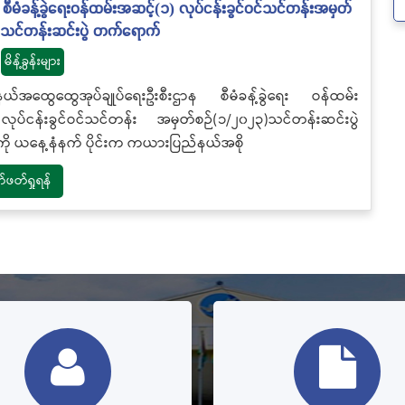
စီမံခန့်ခွဲရေးဝန်ထမ်းအဆင့်(၁) လုပ်ငန်းခွင်ဝင်သင်တန်းအမှတ်
)သင်တန်းဆင်းပွဲ တက်ရောက်
မိန့်ခွန်းများ
်အထွေထွေအုပ်ချုပ်ရေးဦးစီးဌာန စီမံခန့်ခွဲရေး ဝန်ထမ်း
ုပ်ငန်းခွင်ဝင်သင်တန်း အမှတ်စဉ်(၁/၂၀၂၃)သင်တန်းဆင်းပွဲ
ို ယနေ့နံနက် ပိုင်းက ကယားပြည်နယ်အစို
တ်ရှုရန်