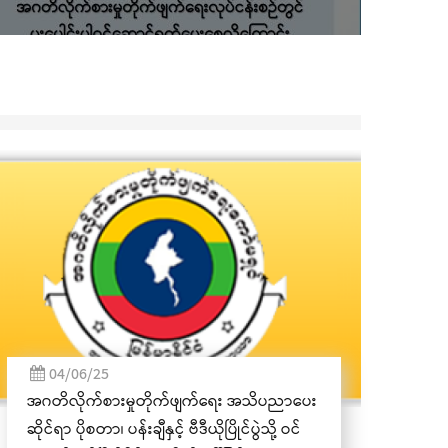
07/11/23
ကယားပြည်နယ် အထွေထွေအုပ်ချုပ်ရေး
ဦးစီးဌာန၏ (၃၅)ကြိမ်မြောက် နှစ်ပတ်လည်နေ့
အထိမ်းအမှတ် အခမ်းအနား လွိုင်ကော်
မြို့၌ကျင်းပ