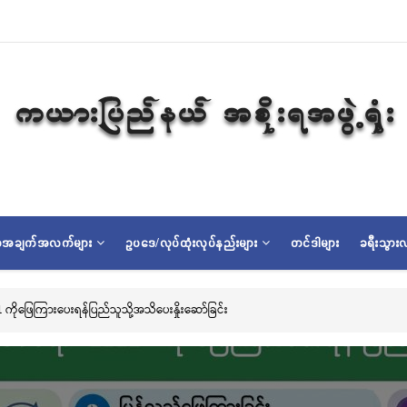
ရာအချက်အလက်များ
ဥပဒေ/လုပ်ထုံးလုပ်နည်းများ
တင်ဒါများ
ခရီးသွားလ
တောင်းပြည့် မြို့နာမ်ရွှေစေတီတော် လုံးတော်ပြည့်ရွှေသင်္ကန်းကပ်လှူပူဇော်ခြင်းအောင်ပွဲန