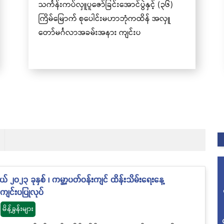
ရောက်ယှဉ်ပြိုင်နိုင်ရေး ဖိတ်ခေါ်ခြင်း
၂၀၂၃ ခုနှစ် ၊ ကမ္ဘာ့ပတ်ဝန်းကျင် ထိန်းသိမ်းရေးနေ့
ျင်းပပြုလုပ်
မိန့်ခွန်းများ