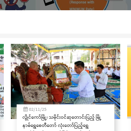
(၃၆)ကြိမ်မြောက် စုပေါ
04/06/25
အဂတိလိုက်စားမှုတိုက်ဖျက်ရေး အသိပညာပေး
ဆိုင်ရာ ပိုစတာ၊ ပန်းချီနှင့် ဗီဒီယိုပြိုင်ပွဲသို့ ဝင်