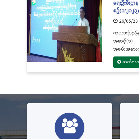
ရေးဦးစီးဌာန 
စဉ်(၁/၂၀၂၃
26/05/23
ကယားပြည်နယ
အဆင့်(၁) လ
အခမ်းအနားက
ဆက်လက်ဖ