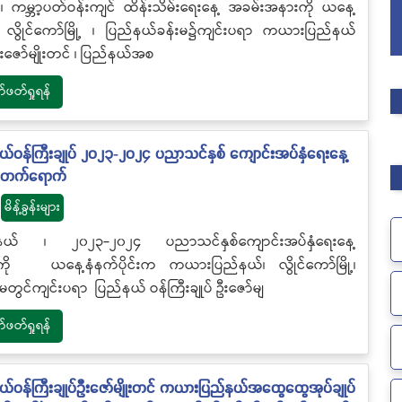
 ၊ ကမ္ဘာ့ပတ်ဝန်းကျင် ထိန်းသိမ်းရေးနေ့ အခမ်းအနားကို ယနေ့
က လွိုင်ကော်မြို့ ၊ ပြည်နယ်ခန်းမ၌ကျင်းပရာ ကယားပြည်နယ်
 ဦးဇော်မျိုးတင် ၊ ပြည်နယ်အစ
တ်ရှုရန်
ဝန်ကြီးချုပ် ၂၀၂၃-၂၀၂၄ ပညာသင်နှစ် ကျောင်းအပ်နှံရေးနေ့
 တက်ရောက်
မိန့်ခွန်းများ
ယ် ၊ ၂၀၂၃-၂၀၂၄ ပညာသင်နှစ်ကျောင်းအပ်နှံရေးနေ့
ို ယနေ့နံနက်ပိုင်းက ကယားပြည်နယ်၊ လွိုင်ကော်မြို့၊
မတွင်ကျင်းပရာ ပြည်နယ် ဝန်ကြီးချုပ် ဦးဇော်မျ
တ်ရှုရန်
ဝန်ကြီးချုပ်ဦးဇော်မျိုးတင် ကယားပြည်နယ်အထွေထွေအုပ်ချုပ်