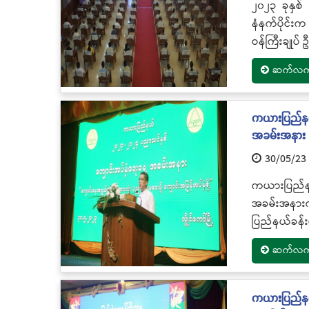
၂၀၂၃ ခုနှစ်
နံနက်ပိုင်း
ဝန်ကြီးချုပ်
ဆက်လက်ဖ
ကယားပြည်နယ်
အခမ်းအနား
30/05/23
ကယားပြည်န
အခမ်းအနားက
ပြည်နယ်ခန်း
ဆက်လက်ဖ
ကယားပြည်နယ်