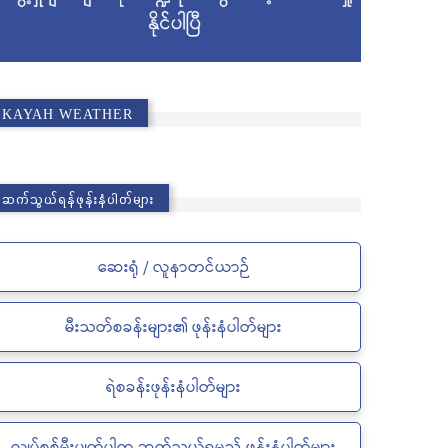
KAYAH WEATHER
ဆက်သွယ်ရန်ဖုန်းနံပါတ်များ
ဆေးရုံ / လူနာတင်ယာဉ်
မီးသတ်စခန်းများ၏ ဖုန်းနံပါတ်များ
ရဲစခန်းဖုန်းနံပါတ်များ
လျှပ်စစ်မီးပျက်ပါက ဆက်သွယ်ရမည့် ဖုန်းနံပါတ်များ