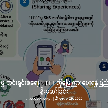
်မြို့၊ သမိုင်းဝင်ဆုတောင်းပြည့် မြို့နာမ်ရွှေစေတီ
ပ်လှူပူဇော်ခြင်းအောင်ပွဲနှင့် (၃၆) ကြိမ်မြောက
အလှူတော်မင်္ဂလာအခမ်းအနား ကျင်း
သတင်းများ
|
နိုဝင်ဘာလ 02, 2025
ားပြည်နယ်၊ လွိုင်ကော်မြို့ ကျက်သရေဆောင် သမိုင်းဝင်ဆုတောင်းပြည့် 
ာ် လုံးတော်ပြည့် ရွှေသင်္ကန်းကပ်လှူပူဇော်ခြင်းအောင်ပွဲနှင့် ပြည်နယ်အစ