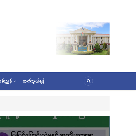
မ်းညွှန်
ဆက်သွယ်ရန်
ှင့် (၃၆) ကြိမ်မြောက် စုပေါင်းမဟာဘုံကထိန် အလှူတော်မင်္ဂလာအခမ်းအနား ကျင်းပ