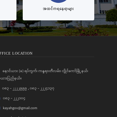
အထင်ကရနေရာများ
FFICE LOCATION
နောင်ယား (ခ) ရပ်ကွက်၊ ကန္ဒရဝတီလမ်း၊ လွိုင်ကော်မြို့နယ်၊
ယားပြည်နယ်။
၀၈၃ - ၂၂၂၂၉၉၉
,
၀၈၃ - ၂၂၂၄၁၃၇
၀၈၃ - ၂၂၂၁၀၄
kayahgov@gmail.com