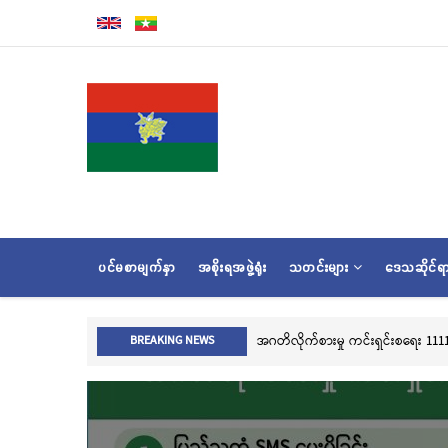
အဓိက
အကြောင်းအရာ
သို့
သွား
မည်
MAIN
ပင်မစာမျက်နှာ
အစိုးရအဖွဲ့ရုံး
သတင်းများ
ဒေသဆိုင်
NAVIGATION
လွိုင်ကော်မြို့၊ သမိုင်းဝင်ဆု
BREAKING NEWS