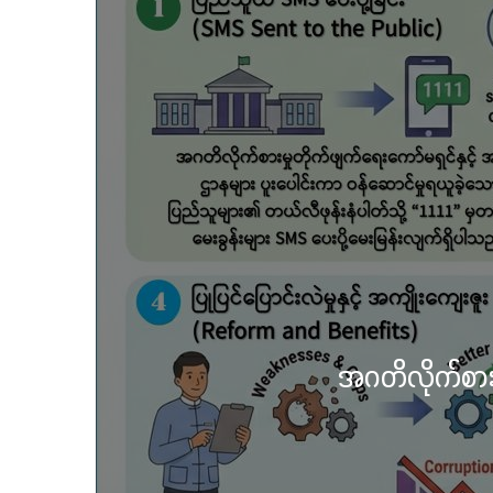
လွိုင်ကော
သင်္ကန်းက
ကယ
တေ