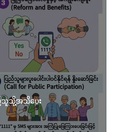
တော် လုံးတော်ပြည့်ရွှေ
် စုပေါင်းမဟာဘုံကထိန်
ပ
မြို့နာမ် ရွှေစေတီ
ိုးရအဖွဲ့က ကြီးမှူး၍