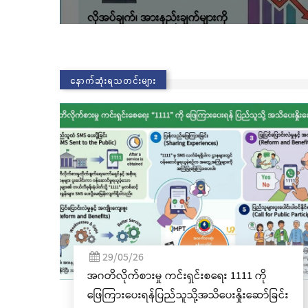
နောက်ဆုံးရသတင်းများ
02/11/25
ကို
လွိုင်ကော်မြို့၊ သမိုင်းဝင်ဆုတောင်းပြည့် မြို့
ော်ခြင်း
နာမ်ရွှေစေတီတော် လုံးတော်ပြည့်ရွှေ