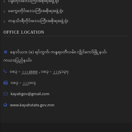
ပဲခူးတိုင်းဒေသကြီးအစိုးရအဖွဲ့ရုံး
မကွေးတိုင်းဒေသကြီးအစိုးရအဖွဲ့ရုံး
တနင်္သာရီတိုင်းဒေသကြီးအစိုးရအဖွဲ့ရုံး
OFFICE LOCATION
နောင်ယား (ခ) ရပ်ကွက်၊ ကန္ဒရဝတီလမ်း၊ လွိုင်ကော်မြို့နယ်၊
ကယားပြည်နယ်။
၀၈၃ - ၂၂၂၂၉၉၉
,
၀၈၃ - ၂၂၂၄၁၃၇
၀၈၃ - ၂၂၂၁၀၄
kayahgov@gmail.com
www.kayahstate.gov.mm