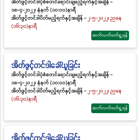
အိတ်ဖွင့်တင်ဒါပုံစံစတင်ရောင်းချမည့်ရက်နှင့်အချိန် -
၁၈-၄-၂၀၂၂၊ နံနက် (၁၀:၀၀)နာရီ
အိတ်ဖွင့်တင်ဒါပိတ်မည့်ရက်နှင့်အချိန် -
၂-၅-၂၀၂၂၊ ညနေ
(၁၆:၃၀)နာရီ
ဆက်လက်ဖတ်ရှု့ရန်
အိတ်ဖွင့်တင်ဒါခေါ်ယူခြင်း
အိတ်ဖွင့်တင်ဒါပုံစံစတင်ရောင်းချမည့်ရက်နှင့်အချိန် -
၁၈-၄-၂၀၂၂၊ နံနက် (၁၀:၀၀)နာရီ
အိတ်ဖွင့်တင်ဒါပိတ်မည့်ရက်နှင့်အချိန် -
၂-၅-၂၀၂၂၊ ညနေ
(၁၆:၃၀)နာရီ
ဆက်လက်ဖတ်ရှု့ရန်
အိတ်ဖွင့်တင်ဒါခေါ်ယူခြင်း