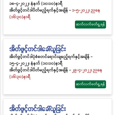
၁၈-၄-၂၀၂၂၊ နံနက် (၁၀:၀၀)နာရီ
အိတ်ဖွင့်တင်ဒါပိတ်မည့်ရက်နှင့်အချိန် -
၁-၅-၂၀၂၂၊ ညနေ
(၁၆:၃၀)နာရီ
ဆက်လက်ဖတ်ရှု့ရန်
အိတ်ဖွင့်တင်ဒါခေါ်ယူခြင်း
အိတ်ဖွင့်တင်ဒါပုံစံစတင်ရောင်းချမည့်ရက်နှင့်အချိန် -
၁၅-၄-၂၀၂၂၊ နံနက် (၁၀:၀၀)နာရီ
အိတ်ဖွင့်တင်ဒါပိတ်မည့်ရက်နှင့်အချိန် -
၂၉-၄-၂၀၂၂၊ ညနေ
(၁၆:၃၀)နာရီ
ဆက်လက်ဖတ်ရှု့ရန်
အိတ်ဖွင့်တင်ဒါခေါ်ယူခြင်း