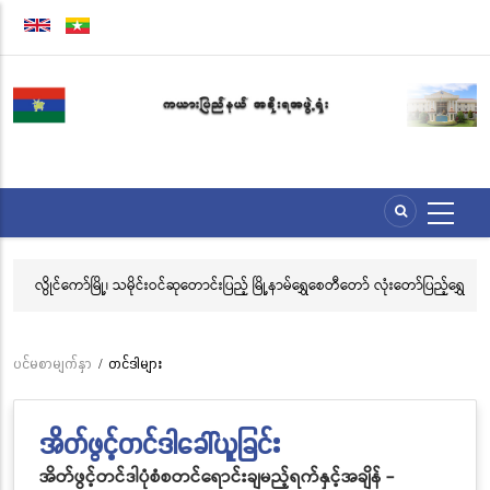
အဓိက
အကြောင်းအရာ
သို့
သွား
မည်
ေး
လွိုင်ကော်မြို့၊ သမိုင်းဝင်ဆုတောင်းပြည့် မြို့နာမ်ရွှေစေတီတော် လုံးတော်ပြည့်ရွှေ
အဂ
သင်္ကန်းကပ်လှူပူဇော်ခြင်းအောင်ပွဲနှင့် (၃၆) ကြိမ်မြောက် စုပေါင်းမဟာ
ဗီ
ဘုံကထိန် အလှူတော်မင်္ဂလာအခမ်းအနား ကျင်းပ
ပင်မစာမျက်နှာ
/
တင်ဒါများ
Breadcrumb
အိတ်ဖွင့်တင်ဒါခေါ်ယူခြင်း
အိတ်ဖွင့်တင်ဒါပုံစံစတင်ရောင်းချမည့်ရက်နှင့်အချိန် -