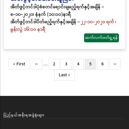
အိတ်ဖွင့်တင်ဒါပုံစံစတင်ရောင်းချမည့်ရက်နှင့်အချိန် -
၈-၁၀-၂၀၂၀၊ နံနက် (၁၀:၀၀)နာရီ
အိတ်ဖွင့်တင်ဒါပိတ်မည့်ရက်နှင့်အချိန် -
၂၂-၁၀-၂၀၂၀ ရက် ၊
မွန်းလွဲ ၁၆:၀၀ နာရီ
ဆက်လက်ဖတ်ရှု့ရန်
Pagination
First
« First
Previous
‹‹
…
Page
2
Page
3
Page
4
လက်ရှိ
5
Page
6
Next
››
page
page
စာမျက်နှာ
page
Last
Last »
page
ပြည်နယ်အစိုးရအဖွဲ့ရုံးများ