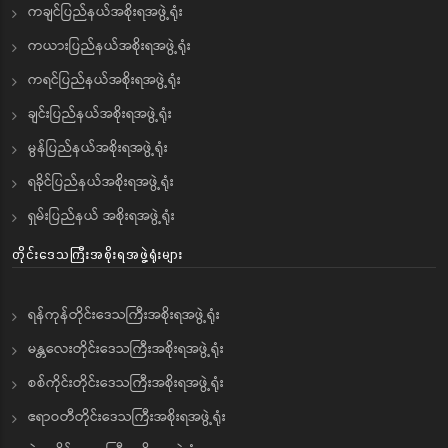
ကချင်ပြည်နယ်အစိုးရအဖွဲ့ရုံး
ကယားပြည်နယ်အစိုးရအဖွဲ့ရုံး
ကရင်ပြည်နယ်အစိုးရအဖွဲ့ရုံး
ချင်းပြည်နယ်အစိုးရအဖွဲ့ရုံး
မွန်ပြည်နယ်အစိုးရအဖွဲ့ရုံး
ရခိုင်ပြည်နယ်အစိုးရအဖွဲ့ရုံး
ရှမ်းပြည်နယ် အစိုးရအဖွဲ့ရုံး
တိုင်းဒေသကြီးအစိုးရအဖွဲ့ရုံးများ
ရန်ကုန်တိုင်းဒေသကြီးအစိုးရအဖွဲ့ရုံး
မန္တလေးတိုင်းဒေသကြီးအစိုးရအဖွဲ့ရုံး
စစ်ကိုင်းတိုင်းဒေသကြီးအစိုးရအဖွဲ့ရုံး
ဧရာဝတီတိုင်းဒေသကြီးအစိုးရအဖွဲ့ရုံး