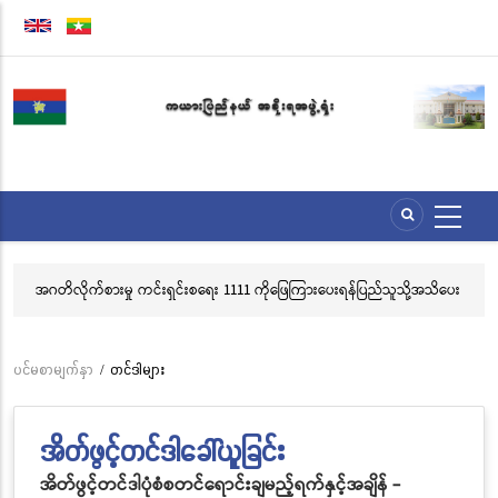
အဓိက
အကြောင်းအရာ
သို့
သွား
မည်
အဂတိလိုက်စားမှု ကင်းရှင်းစရေး 1111 ကိုဖြေကြားပေးရန်ပြည်သူသို့အသိပေး
လွ
နှိုးဆော်ခြင်း
သင
ဘ
ပင်မစာမျက်နှာ
/
တင်ဒါများ
Breadcrumb
အိတ်ဖွင့်တင်ဒါခေါ်ယူခြင်း
အိတ်ဖွင့်တင်ဒါပုံစံစတင်ရောင်းချမည့်ရက်နှင့်အချိန် -