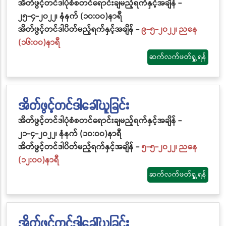
အိတ်ဖွင့်တင်ဒါပုံစံစတင်ရောင်းချမည့်ရက်နှင့်အချိန် -
၂၅-၄-၂၀၂၂၊ နံနက် (၁၀:၀၀)နာရီ
အိတ်ဖွင့်တင်ဒါပိတ်မည့်ရက်နှင့်အချိန် -
၉-၅-၂၀၂၂၊ ညနေ
(၁၆:၀၀)နာရီ
ဆက်လက်ဖတ်ရှု့ရန်
အိတ်ဖွင့်တင်ဒါခေါ်ယူခြင်း
အိတ်ဖွင့်တင်ဒါပုံစံစတင်ရောင်းချမည့်ရက်နှင့်အချိန် -
၂၁-၄-၂၀၂၂၊ နံနက် (၁၀:၀၀)နာရီ
အိတ်ဖွင့်တင်ဒါပိတ်မည့်ရက်နှင့်အချိန် -
၅-၅-၂၀၂၂၊ ညနေ
(၁၂:၀၀)နာရီ
ဆက်လက်ဖတ်ရှု့ရန်
အိတ်ဖွင့်တင်ဒါခေါ်ယူခြင်း