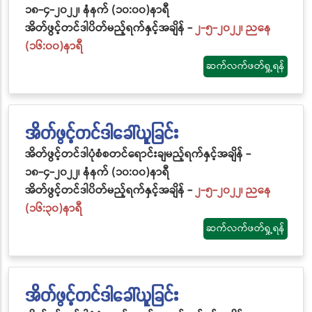
၁၈-၄-၂၀၂၂၊ နံနက် (၁၀:၀၀)နာရီ
အိတ်ဖွင့်တင်ဒါပိတ်မည့်ရက်နှင့်အချိန် -
၂-၅-၂၀၂၂၊ ညနေ
(၁၆:၀၀)နာရီ
ဆက်လက်ဖတ်ရှု့ရန်
အိတ်ဖွင့်တင်ဒါခေါ်ယူခြင်း
အိတ်ဖွင့်တင်ဒါပုံစံစတင်ရောင်းချမည့်ရက်နှင့်အချိန် -
၁၈-၄-၂၀၂၂၊ နံနက် (၁၀:၀၀)နာရီ
အိတ်ဖွင့်တင်ဒါပိတ်မည့်ရက်နှင့်အချိန် -
၂-၅-၂၀၂၂၊ ညနေ
(၁၆:၃၀)နာရီ
ဆက်လက်ဖတ်ရှု့ရန်
အိတ်ဖွင့်တင်ဒါခေါ်ယူခြင်း