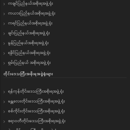
ကချင်ပြည်နယ်အစိုးရအဖွဲ့ရုံး
ကယားပြည်နယ်အစိုးရအဖွဲ့ရုံး
ကရင်ပြည်နယ်အစိုးရအဖွဲ့ရုံး
ချင်းပြည်နယ်အစိုးရအဖွဲ့ရုံး
မွန်ပြည်နယ်အစိုးရအဖွဲ့ရုံး
ရခိုင်ပြည်နယ်အစိုးရအဖွဲ့ရုံး
ရှမ်းပြည်နယ် အစိုးရအဖွဲ့ရုံး
တိုင်းဒေသကြီးအစိုးရအဖွဲ့ရုံးများ
ရန်ကုန်တိုင်းဒေသကြီးအစိုးရအဖွဲ့ရုံး
မန္တလေးတိုင်းဒေသကြီးအစိုးရအဖွဲ့ရုံး
စစ်ကိုင်းတိုင်းဒေသကြီးအစိုးရအဖွဲ့ရုံး
ဧရာဝတီတိုင်းဒေသကြီးအစိုးရအဖွဲ့ရုံး