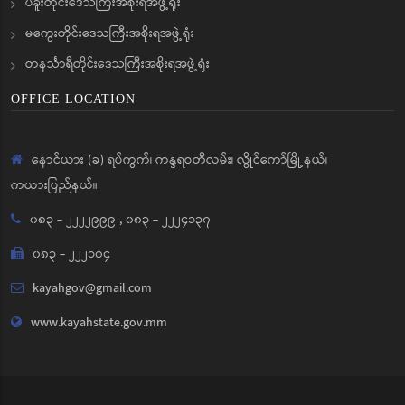
ပဲခူးတိုင်းဒေသကြီးအစိုးရအဖွဲ့ရုံး
မကွေးတိုင်းဒေသကြီးအစိုးရအဖွဲ့ရုံး
တနင်္သာရီတိုင်းဒေသကြီးအစိုးရအဖွဲ့ရုံး
OFFICE LOCATION
နောင်ယား (ခ) ရပ်ကွက်၊ ကန္ဒရဝတီလမ်း၊ လွိုင်ကော်မြို့နယ်၊
ကယားပြည်နယ်။
၀၈၃ - ၂၂၂၂၉၉၉
,
၀၈၃ - ၂၂၂၄၁၃၇
၀၈၃ - ၂၂၂၁၀၄
kayahgov@gmail.com
www.kayahstate.gov.mm