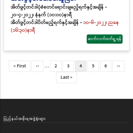
အိတ်ဖွင့်တင်ဒါပုံစံစတင်ရောင်းချမည့်ရက်နှင့်အချိန် -
၂၀-၄-၂၀၂၂၊ နံနက် (၁၀:၀၀)နာရီ
အိတ်ဖွင့်တင်ဒါပိတ်မည့်ရက်နှင့်အချိန် -
၁၀-၆-၂၀၂၂၊ ညနေ
(၁၆:၃၀)နာရီ
ဆက်လက်ဖတ်ရှု့ရန်
Pagination
First
« First
Previous
‹‹
…
Page
2
Page
3
လက်ရှိ
4
Page
5
Page
6
Next
››
page
page
စာမျက်နှာ
page
Last
Last »
page
ပြည်နယ်အစိုးရအဖွဲ့ရုံးများ