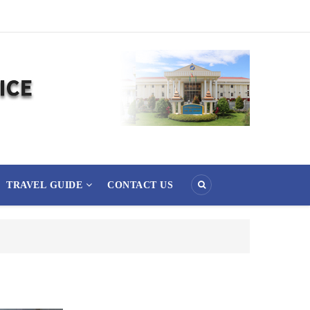
TRAVEL GUIDE
CONTACT US
၃၆) ကြိမ်မြောက် စုပေါင်းမဟာဘုံကထိန် အလှူတော်မင်္ဂလာအခမ်းအနား ကျင်းပ