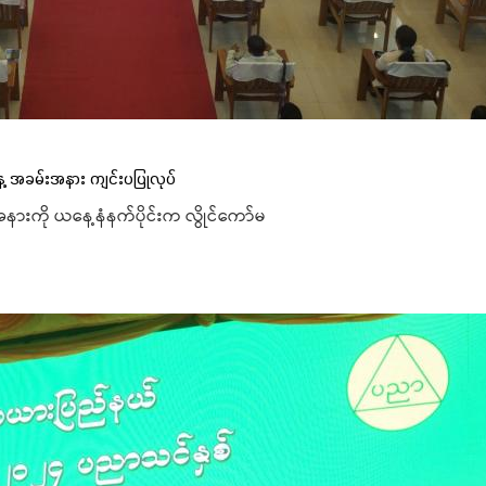
နေ့ အခမ်းအနား ကျင်းပပြုလုပ်
းအနားကို ယနေ့နံနက်ပိုင်းက လွိုင်ကော်မ