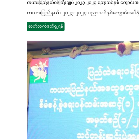
ကယားပြည်နယ်ဝန်ကြီးချုပ် ၂၀၂၃-၂၀၂၄ ပညာသင်နှစ် ကျောင်းအ
ကယားပြည်နယ် ၊ ၂၀၂၃-၂၀၂၄ ပညာသင်နှစ်ကျောင်းအပ်နှ
ဆက်လက်ဖတ်ရှု့ရန်