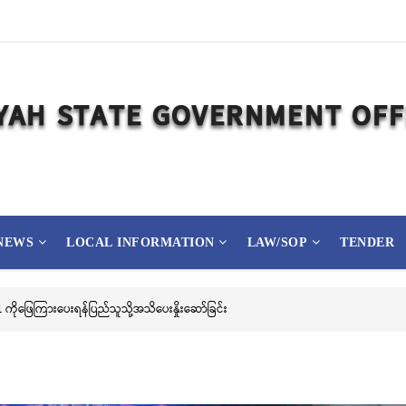
NEWS
LOCAL INFORMATION
LAW/SOP
TENDER
ြည့် မြို့နာမ်ရွှေစေတီတော် လုံးတော်ပြည့်ရွှေသင်္ကန်းကပ်လှူပူဇော်ခြင်းအောင်ပွဲနှင့် (