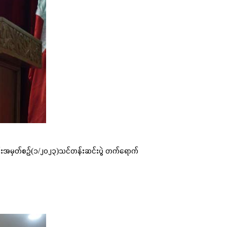
တန်းအမှတ်စဉ်(၁/၂၀၂၃)သင်တန်းဆင်းပွဲ တက်ရောက်