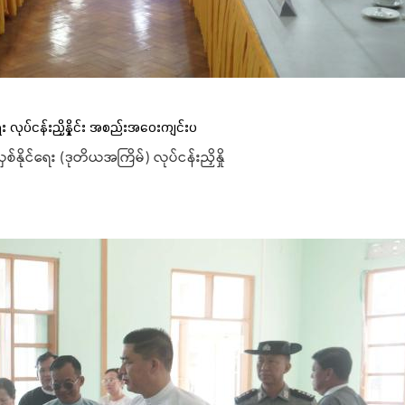
း လုပ်ငန်းညှိနှိုင်း အစည်းအဝေးကျင်းပ
ိုင်ရေး (ဒုတိယအကြိမ်) လုပ်ငန်းညှိနှို