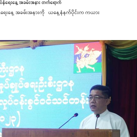
ပ်နှံရေးနေ့ အခမ်းအနား တက်ရောက်
ံရေးနေ့ အခမ်းအနားကို ယနေ့နံနက်ပိုင်းက ကယား