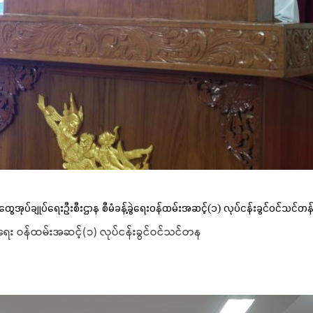
အုပ်ချုပ်ရေးဦးစီးဌာန စီမံခန့်ခွဲရေးဝန်ထမ်းအဆင့်(၁) လုပ်ငန်းခွင်ဝင်သင်
ရေး ဝန်ထမ်းအဆင့်(၁) လုပ်ငန်းခွင်ဝင်သင်တန