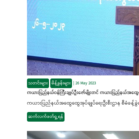
သတင်းများ
မိန့်ခွန်းများ
|
26 May 2023
ကယားပြည်နယ်ဝန်ကြီးချုပ်ဦးဇော်မျိုးတင် ကယားပြည်နယ်အထွေထွေ
ကယားပြည်နယ်အထွေထွေအုပ်ချုပ်ရေးဦးစီးဌာန စီမံခန့်ခွဲ
ဆက်လက်ဖတ်ရှု့ရန်