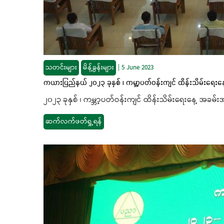
သတင်းများ
မိန့်ခွန်းများ
|
5 June 2023
ကယားပြည်နယ် ၂၀၂၃ ခုနှစ် ၊ ကမ္ဘာ့ပတ်ဝန်းကျင် ထိန်းသိမ်းရေး
၂၀၂၃ ခုနှစ် ၊ ကမ္ဘာ့ပတ်ဝန်းကျင် ထိန်းသိမ်းရေးနေ့ အခမ်
ဆက်လက်ဖတ်ရှု့ရန်