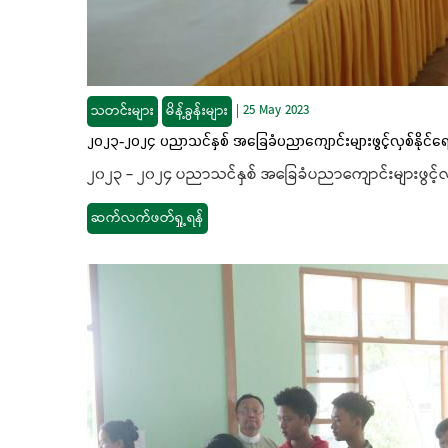
သတင်းများ
မိန့်ခွန်းများ
|
25 May 2023
၂၀၂၃-၂၀၂၄ ပညာသင်နှစ် အခြေခံပညာကျောင်းများဖွင့်လှစ်နိုင်ရေ
၂၀၂၃ - ၂၀၂၄ ပညာသင်နှစ် အခြေခံပညာကျောင်းများဖွင့်လှစ်န
ဆက်လက်ဖတ်ရှု့ရန်