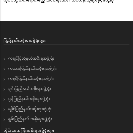
ပြည်နယ်အစိုးရအဖွဲ့ရုံးများ
ကချင်ပြည်နယ်အစိုးရအဖွဲ့ရုံး
ကယားပြည်နယ်အစိုးရအဖွဲ့ရုံး
ကရင်ပြည်နယ်အစိုးရအဖွဲ့ရုံး
ချင်းပြည်နယ်အစိုးရအဖွဲ့ရုံး
မွန်ပြည်နယ်အစိုးရအဖွဲ့ရုံး
ရခိုင်ပြည်နယ်အစိုးရအဖွဲ့ရုံး
ရှမ်းပြည်နယ် အစိုးရအဖွဲ့ရုံး
တိုင်းဒေသကြီးအစိုးရအဖွဲ့ရုံးများ