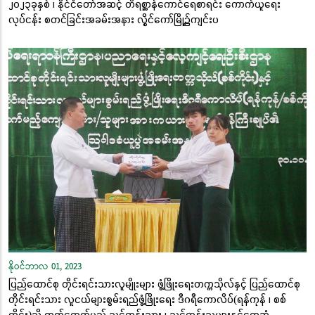
၂၀၂၃ခုနှစ် ၊ နိုင်ငံတော်အဆင့် တိရစ္ဆာန်ကောင်ရေစာရင်း ကောက်ယူရေး
လုပ်ငန်း စတင်ခြင်းအခမ်းအနား လွိုင်ကော်မြို့၌ကျင်းပ
နိုဝင်ဘာလ 01, 2023
ပြည်ထောင်စု တိုင်းရင်းသားလူမျိုးများ ဖွံ့ဖြိုးရေးတက္ကသိုလ်နှင့် ပြည်ထောင်စု
တိုင်းရင်းသား လူငယ်များစွမ်းရည်ဖွံ့ဖြိုးရေး ဒီဂရီကောလိပ်(ရန်ကုန် ၊ စစ်
ကိုင်း)သို့ တက်ရောက်မည့် သင်တန်းသား ၊ သင်တန်းသူများနှင့်တွေ့ဆုံ