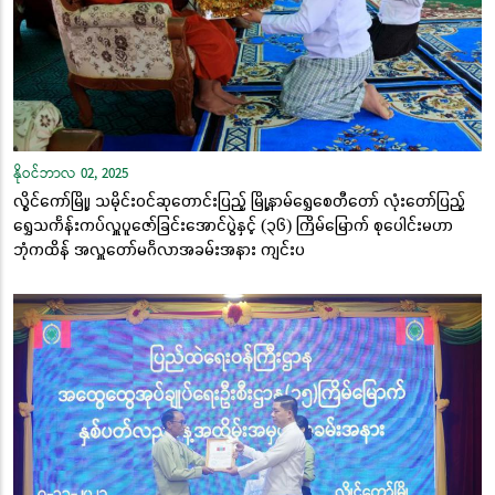
နိုဝင်ဘာလ 02, 2025
လွိုင်ကော်မြို့၊ သမိုင်းဝင်ဆုတောင်းပြည့် မြို့နာမ်ရွှေစေတီတော် လုံးတော်ပြည့်
ရွှေသင်္ကန်းကပ်လှူပူဇော်ခြင်းအောင်ပွဲနှင့် (၃၆) ကြိမ်မြောက် စုပေါင်းမဟာ
ဘုံကထိန် အလှူတော်မင်္ဂလာအခမ်းအနား ကျင်းပ