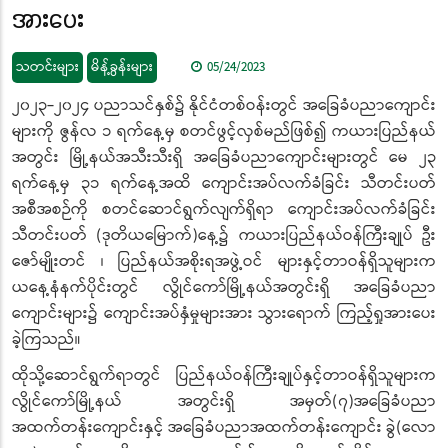
အားပေး
သတင်းများ
မိန့်ခွန်းများ
05/24/2023
၂၀၂၃-၂၀၂၄ ပညာသင်နှစ်၌ နိုင်ငံတစ်ဝန်းတွင် အခြေခံပညာကျောင်း
များကို ဇွန်လ ၁ ရက်နေ့မှ စတင်ဖွင့်လှစ်မည်ဖြစ်၍ ကယားပြည်နယ်
အတွင်း မြို့နယ်အသီးသီးရှိ အခြေခံပညာကျောင်းများတွင် မေ ၂၃
ရက်နေ့မှ ၃၁ ရက်နေ့အထိ ကျောင်းအပ်လက်ခံခြင်း သီတင်းပတ်
အစီအစဉ်ကို စတင်ဆောင်ရွက်လျက်ရှိရာ ကျောင်းအပ်လက်ခံခြင်း
သီတင်းပတ် (ဒုတိယမြောက်)နေ့၌ ကယားပြည်နယ်ဝန်ကြီးချုပ် ဦး
ဇော်မျိုးတင် ၊ ပြည်နယ်အစိုးရအဖွဲ့ဝင် များနှင့်တာဝန်ရှိသူများက
ယနေ့နံနက်ပိုင်းတွင် လွိုင်ကော်မြို့နယ်အတွင်းရှိ အခြေခံပညာ
ကျောင်းများ၌ ကျောင်းအပ်နှံမှုများအား သွားရောက် ကြည့်ရှုအားပေး
ခဲ့ကြသည်။
ထိုသို့ဆောင်ရွက်ရာတွင် ပြည်နယ်ဝန်ကြီးချုပ်နှင့်တာဝန်ရှိသူများက
လွိုင်ကော်မြို့နယ် အတွင်းရှိ အမှတ်(၇)အခြေခံပညာ
အထက်တန်းကျောင်းနှင့် အခြေခံပညာအထက်တန်းကျောင်း ခွဲ(လော