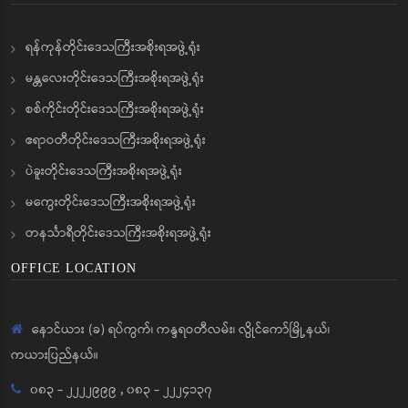
ရန်ကုန်တိုင်းဒေသကြီးအစိုးရအဖွဲ့ရုံး
မန္တလေးတိုင်းဒေသကြီးအစိုးရအဖွဲ့ရုံး
စစ်ကိုင်းတိုင်းဒေသကြီးအစိုးရအဖွဲ့ရုံး
ဧရာဝတီတိုင်းဒေသကြီးအစိုးရအဖွဲ့ရုံး
ပဲခူးတိုင်းဒေသကြီးအစိုးရအဖွဲ့ရုံး
မကွေးတိုင်းဒေသကြီးအစိုးရအဖွဲ့ရုံး
တနင်္သာရီတိုင်းဒေသကြီးအစိုးရအဖွဲ့ရုံး
OFFICE LOCATION
နောင်ယား (ခ) ရပ်ကွက်၊ ကန္ဒရဝတီလမ်း၊ လွိုင်ကော်မြို့နယ်၊
ကယားပြည်နယ်။
၀၈၃ - ၂၂၂၂၉၉၉
,
၀၈၃ - ၂၂၂၄၁၃၇