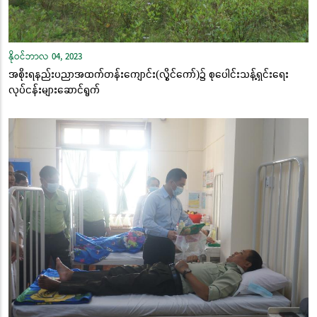
နိုဝင်ဘာလ 04, 2023
အစိုးရနည်းပညာအထက်တန်းကျောင်း(လွိုင်ကော်)၌ စုပေါင်းသန့်ရှင်းရေး
လုပ်ငန်းများဆောင်ရွက်