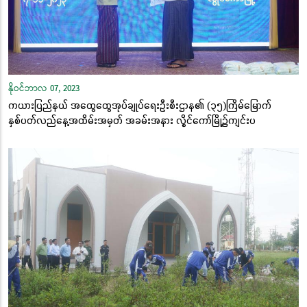
နိုဝင်ဘာလ 07, 2023
ကယားပြည်နယ် အထွေထွေအုပ်ချုပ်ရေးဦးစီးဌာန၏ (၃၅)ကြိမ်မြောက်
နှစ်ပတ်လည်နေ့အထိမ်းအမှတ် အခမ်းအနား လွိုင်ကော်မြို့၌ကျင်းပ