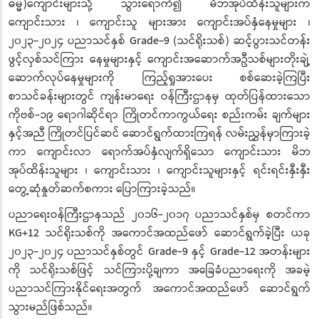
ဓမ္မ)ကျောင်းများသို့ သွားရောက်၍ မိဘအုပ်ထိန်းသူများက
ကျောင်းသား ၊ ကျောင်းသူ များအား ကျောင်းအပ်နှံနေမှုများ ၊
၂၀၂၃-၂၀၂၄ ပညာသင်နှစ် Grade-9 (သင်ရိုးသစ်) ဆင့်ပွားသင်တန်း
ဖွင့်လှစ်သင်ကြား နေမှုများနှင့် ကျောင်းအဆောက်အဦသစ်များတိုးချဲ့
ဆောက်လုပ်နေမှုများကို ကြည့်ရှုအားပေး စစ်ဆေးခဲ့ကြပြီး
စာသင်ခန်းများတွင် ကျန်းမာရေး ဝန်ကြီးဌာနမှ ထုတ်ပြန်ထားသော
ကိုဗစ်-၁၉ ရောဂါဆိုင်ရာ ကြိုတင်ကာကွယ်ရေး စည်းကမ်း ချက်များ
နှင့်အညီ ကြိုတင်ပြင်ဆင် ဆောင်ရွက်ထားကြရန် လမ်းညွှန်မှာကြားခဲ့
ကာ ကျောင်းလာ ရောက်အပ်နှံလျက်ရှိသော ကျောင်းသား မိဘ
အုပ်ထိန်းသူများ ၊ ကျောင်းသား ၊ ကျောင်းသူများနှင့် ရင်းရင်းနှီးနှီး
တွေ့ဆုံနှုတ်ဆက်စကား ပြောကြားခဲ့သည်။
ပညာရေးဝန်ကြီးဌာနသည် ၂၀၁၆-၂၀၁၇ ပညာသင်နှစ်မှ စတင်ကာ
KG+12 သင်ရိုးသစ်ကို အကောင်အထည်ဖော် ဆောင်ရွက်ခဲ့ပြီး ယခု
၂၀၂၃-၂၀၂၄ ပညာသင်နှစ်တွင် Grade-9 နှင့် Grade-12 အတန်းများ
ကို သင်ရိုးသစ်ဖြင့် သင်ကြားပို့ချကာ အခြေခံပညာရေးကို အခမဲ့
ပညာသင်ကြားနိုင်ရေးအတွက် အကောင်အထည်ဖော် ဆောင်ရွက်
သွားမည်ဖြစ်သည်။