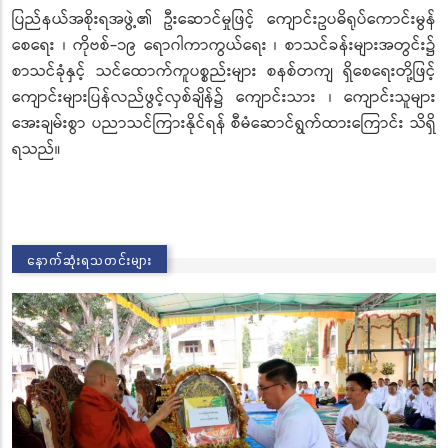
ပြည်နယ်အစိုးရအဖွဲ့၏ ဦးဆောင်မှုဖြင့် ကျောင်းဥပဓိရုပ်ကောင်းမွန်
စေရေး ၊ ကိုဗစ်-၁၉ ရောဂါကာကွယ်ရေး ၊ စာသင်ခန်းများအတွင်း၌
စာသင်ခုံနှင့် သင်ထောက်ကူပစ္စည်းများ စနစ်တကျ ရှိစေရေးတို့ဖြင့်
ကျောင်းများပြန်လည်ဖွင့်လှစ်ချိန်၌ ကျောင်းသား ၊ ကျောင်းသူများ
အေးချမ်းစွာ ပညာသင်ကြားနိုင်ရန် စီမံဆောင်ရွက်ထားကြောင်း သိရှိ
ရသည်။
နောက်ဆုံးရသတင်းများ