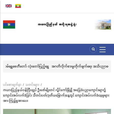
အဓိက
အကြောင်းအရာ
သို့
သွား
မည်
်ရွှေ
အဂတိလိုက်စားမှုတိုက်ဖျက်ရေး အသိပညာပေးဆိုင်ရာ ပိုစတာ၊ ပန်းချီနှင့်
အဂ
ဗီဒီယိုပြိုင်ပွဲသို့ ဝင်ရောက်ယှဉ်ပြိုင်နိုင်ရေး ဖိတ်ခေါ်ခြင်း
နှ
ပင်မစာမျက်နှာ
/
သတင်းများ
/
Breadcrumb
ကယားပြည်နယ်ဝန်ကြီးချုပ် ဦးဇော်မျိုးတင် လွိုင်ကော်မြို့ရှိ အခြေခံပညာကျောင်းများ၌
ကျောင်းအပ်လက်ခံခြင်း သီတင်းပတ်(ဒုတိယမြောက်)နေ့တွင် ကျောင်းအပ်လက်ခံနေမှုများ
အား ကြည့်ရှုအားပေး