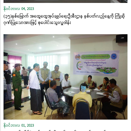
နိုဝင်ဘာလ 04, 2023
(၃၅)နှစ်မြောက် အထွေထွေအုပ်ချုပ်ရေးဦးစီးဌာန နှစ်ပတ်လည်နေ့ကို ကြိုဆို
ဂုဏ်ပြုသောအားဖြင့် စုပေါင်းသွေးလှူဒါန်း
နိုဝင်ဘာလ 01, 2023