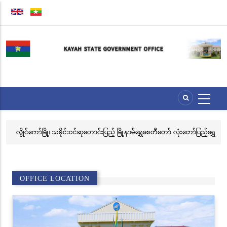
Skip
to
main
content
ေး
လွိုင်ကော်မြို့၊ သမိုင်းဝင်ဆုတောင်းပြည့် မြို့နာမ်ရွှေစေတီတော် လုံးတော်ပြည့်ရွှေ
အဂ
သင်္ကန်းကပ်လှူပူဇော်ခြင်းအောင်ပွဲနှင့် (၃၆) ကြိမ်မြောက် စုပေါင်းမဟာ
ဗီ
ဘုံကထိန် အလှူတော်မင်္ဂလာအခမ်းအနား ကျင်းပ
OFFICE LOCATION