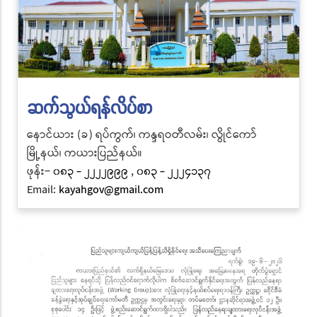
ဆက်သွယ်ရန်လိပ်စာ
နောင်ယား (ခ) ရပ်ကွက်၊ ကန္ဒရဝတီလမ်း၊ လွိုင်ကော်
မြို့နယ်၊ ကယားပြည်နယ်။
ဖုန်း−
၀၈၃ - ၂၂၂၂၉၉၉
,
၀၈၃ - ၂၂၂၄၁၃၇
Email:
kayahgov@gmail.com