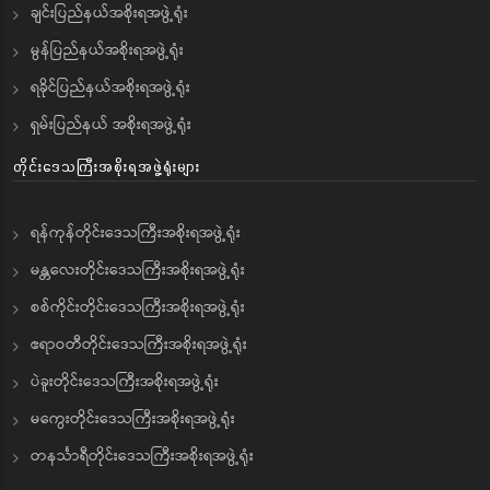
ချင်းပြည်နယ်အစိုးရအဖွဲ့ရုံး
မွန်ပြည်နယ်အစိုးရအဖွဲ့ရုံး
ရခိုင်ပြည်နယ်အစိုးရအဖွဲ့ရုံး
ရှမ်းပြည်နယ် အစိုးရအဖွဲ့ရုံး
တိုင်းဒေသကြီးအစိုးရအဖွဲ့ရုံးများ
ရန်ကုန်တိုင်းဒေသကြီးအစိုးရအဖွဲ့ရုံး
မန္တလေးတိုင်းဒေသကြီးအစိုးရအဖွဲ့ရုံး
စစ်ကိုင်းတိုင်းဒေသကြီးအစိုးရအဖွဲ့ရုံး
ဧရာဝတီတိုင်းဒေသကြီးအစိုးရအဖွဲ့ရုံး
ပဲခူးတိုင်းဒေသကြီးအစိုးရအဖွဲ့ရုံး
မကွေးတိုင်းဒေသကြီးအစိုးရအဖွဲ့ရုံး
တနင်္သာရီတိုင်းဒေသကြီးအစိုးရအဖွဲ့ရုံး