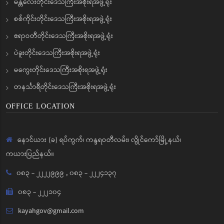
မန္တလေးတိုင်းဒေသကြီးအစိုးရအဖွဲ့ရုံး
စစ်ကိုင်းတိုင်းဒေသကြီးအစိုးရအဖွဲ့ရုံး
ဧရာဝတီတိုင်းဒေသကြီးအစိုးရအဖွဲ့ရုံး
ပဲခူးတိုင်းဒေသကြီးအစိုးရအဖွဲ့ရုံး
မကွေးတိုင်းဒေသကြီးအစိုးရအဖွဲ့ရုံး
တနင်္သာရီတိုင်းဒေသကြီးအစိုးရအဖွဲ့ရုံး
OFFICE LOCATION
နောင်ယား (ခ) ရပ်ကွက်၊ ကန္ဒရဝတီလမ်း၊ လွိုင်ကော်မြို့နယ်၊
ကယားပြည်နယ်။
၀၈၃ - ၂၂၂၂၉၉၉
,
၀၈၃ - ၂၂၂၄၁၃၇
၀၈၃ - ၂၂၂၁၀၄
kayahgov@gmail.com