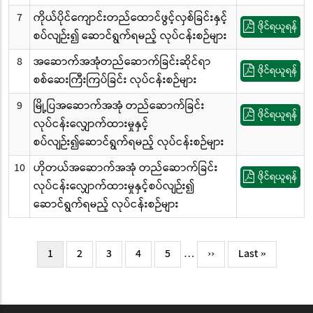
7
ကိုယ်ပိုင်ကျောင်းတည်ထောင်ဖွင့်လှစ်ခြင်းနှင့်
ဖိုင်ရယူရန်
စပ်လျဉ်း၍ ဆောင်ရွက်ရမည့် လုပ်ငန်းစဉ်များ
8
အဆောက်အအုံတည်ဆောက်ခြင်းဆိုင်ရာ
ဖိုင်ရယူရန်
စစ်ဆေးကြီးကြပ်ခြင်း လုပ်ငန်းစဉ်များ
9
မြို့ပြအဆောက်အအုံ တည်ဆောက်ခြင်း
ဖိုင်ရယူရန်
လုပ်ငန်းလျှောက်ထားမှုနှင့်
စပ်လျဉ်း၍ဆောင်ရွက်ရမည့် လုပ်ငန်းစဉ်များ
10
ဟိုတယ်အဆောက်အအုံ တည်ဆောက်ခြင်း
ဖိုင်ရယူရန်
လုပ်ငန်းလျှောက်ထားမှုနှင့်စပ်လျဉ်း၍
ဆောင်ရွက်ရမည့် လုပ်ငန်းစဉ်များ
Pagination
Current
1
Page
2
Page
3
Page
4
Page
5
…
Next
››
Last
Last »
page
page
page