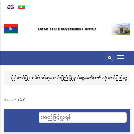
Skip
to
main
content
ေး
လွိုင်ကော်မြို့၊ သမိုင်းဝင်ဆုတောင်းပြည့် မြို့နာမ်ရွှေစေတီတော် လုံးတော်ပြည့်ရွှေ
အဂ
သင်္ကန်းကပ်လှူပူဇော်ခြင်းအောင်ပွဲနှင့် (၃၆) ကြိမ်မြောက် စုပေါင်းမဟာ
ဗီ
ဘုံကထိန် အလှူတော်မင်္ဂလာအခမ်းအနား ကျင်းပ
Home
/
SOP
Breadcrumb