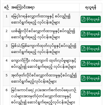
စဉ်
အကြောင်းအရာ
ရယူရန်
1
မြေငှါးဂရန်လျှောက်ထားမှုနှင့် စပ်လျဉ်း၍
ဖိုင်ရယူရန်
ဆောင်ရွက်ရမည့် လုပ်ငန်းစဉ်များ
2
ယစ်မျိုးလိုင်စင်လျှောက်ထားမှုနှင့်စပ်လျဉ်း၍
ဖိုင်ရယူရန်
ဆောင်ရွက်ရမည့် လုပ်ငန်းစဉ်များ
3
မြစ်သဲ/မြစ်ကျောက်ထုတ်လုပ်မှုနှင့်စပ်လျဉ်း၍
ဖိုင်ရယူရန်
ဆောင်ရွက်ရမည့် လုပ်ငန်းစဉ်များ
4
ကျောက်ကြီး၊ ဂဝံကျောက် ထုတ်လုပ်မှုများနှင့်
ဖိုင်ရယူရန်
စပ်လျဉ်း၍ ဆောင်ရွက်ရမည့် လုပ်ငန်းစဉ်များ
5
အုတ်ဖုတ်လိုင်စင်လျှောက်ထားမှုနှင့်စပ်လျဉ်၍
ဖိုင်ရယူရန်
ဆောင်ရွက်မည့်လုပ်ငန်းစဉ်များ
6
မြင်းကောင်ရေ(၂၀)အောက်စက်တပ်ရေယာဉ်
ဖိုင်ရယူရန်
ငယ်များအားမှတ်ပုံတင်လျှောက်ထားမှုနှင့်
စပ်လျဉ်း၍ ဆောင်ရွက်ရမည့်လုပ်ငန်းစဉ်များ