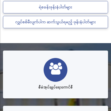
ရဲစခန်းဖုန်းနံပါတ်များ
လျှပ်စစ်မီးပျက်ပါက ဆက်သွယ်ရမည့် ဖုန်းနံပါတ်များ
စီမံအုပ်ချုပ်ရေးကောင်စီ