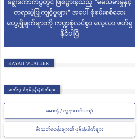
KAYAH WEATHER
ဆက်သွယ်ရန်ဖုန်းနံပါတ်များ
ဆေးရုံ / လူနာတင်ယာဉ်
မီးသတ်စခန်းများ၏ ဖုန်းနံပါတ်များ