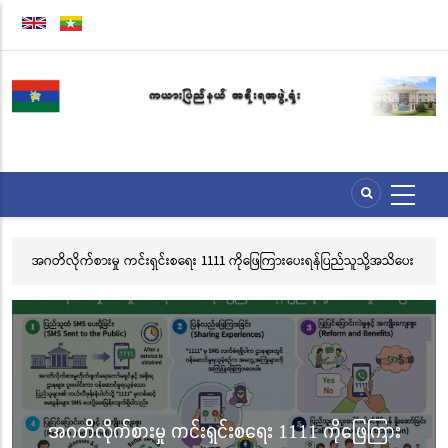
အဓိက
အကြောင်းအရာ
သို့
သွား
မည်
ရန်ပြည်သူသို့အသိပေး
လွိုင်ကော်မြို့၊ သမိုင်းဝင်ဆုတောင်းပြည့် မြို့နာမ်ရွှေစေတီတော် လု
သင်္ကန်းကပ်လှူပူဇော်ခြင်းအောင်ပွဲနှင့် (၃၆) ကြိမ်မြောက် စုပေါ
ဘုံကထိန် အလှူတော်မင်္ဂလာအခမ်းအနား ကျင်းပ
လွိုင်ကော်မြို့၊ သမိုင်းဝင်ဆုတောင်းပြည့် မြိ
1 ကိုဖြေကြား
စေတီတော် လုံးတော်ပြည့်ရွှေသင်္ကန်းကပ်