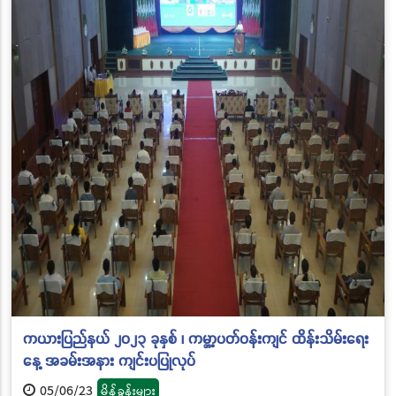
ကယားပြည်နယ် ၂၀၂၃ ခုနှစ် ၊ ကမ္ဘာ့ပတ်ဝန်းကျင် ထိန်းသိမ်းရေး
နေ့ အခမ်းအနား ကျင်းပပြုလုပ်
05/06/23
မိန့်ခွန်းများ