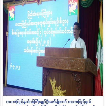
ကယားပြည်နယ်ဝန်ကြီးချုပ်ဦးဇော်မျိုးတင် ကယားပြည်နယ်