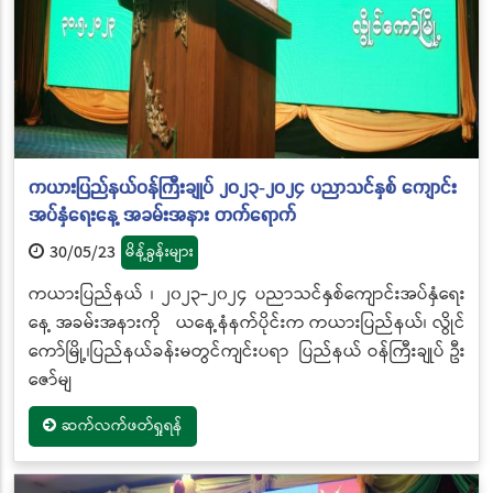
ကယားပြည်နယ်ဝန်ကြီးချုပ် ၂၀၂၃-၂၀၂၄ ပညာသင်နှစ် ကျောင်း
အပ်နှံရေးနေ့ အခမ်းအနား တက်ရောက်
30/05/23
မိန့်ခွန်းများ
ကယားပြည်နယ် ၊ ၂၀၂၃-၂၀၂၄ ပညာသင်နှစ်ကျောင်းအပ်နှံရေး
နေ့ အခမ်းအနားကို ယနေ့နံနက်ပိုင်းက ကယားပြည်နယ်၊ လွိုင်
ကော်မြို့၊ပြည်နယ်ခန်းမတွင်ကျင်းပရာ ပြည်နယ် ဝန်ကြီးချုပ် ဦး
ဇော်မျ
ဆက်လက်ဖတ်ရှုရန်