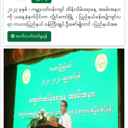
၂၀၂၃ ခုနှစ် ၊ ကမ္ဘာ့ပတ်ဝန်းကျင် ထိန်းသိမ်းရေးနေ့ အခမ်းအနား
ကို ယနေ့နံနက်ပိုင်းက လွိုင်ကော်မြို့ ၊ ပြည်နယ်ခန်းမ၌ကျင်းပ
ရာ ကယားပြည်နယ် ဝန်ကြီးချုပ် ဦးဇော်မျိုးတင် ၊ ပြည်နယ်အစ
ဆက်လက်ဖတ်ရှုရန်