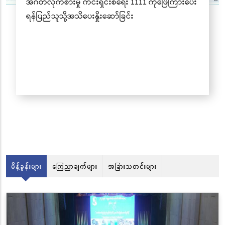
 ကိုဖြေကြားပေး
မိန့်ခွန်းများ
ကြေညာချက်များ
အခြားသတင်းများ