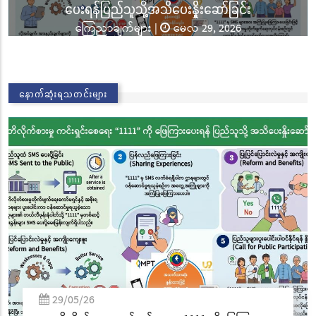
ာ်ခြင်း
ခြင်းအောင်ပွဲနှင့် (၃၆) ကြိမ်မြောက် စု
 2026
ဘုံကထိန် အလှူတော်မင်္ဂလာအခမ်းအနား
သတင်းများ
|
နိုဝင်ဘာလ 02, 20
02/11/25
နောက်ဆုံးရသတင်းများ
လွိုင်ကော်မြို့၊ သမိုင်းဝင်ဆုတောင်းပြည့် 
စေတီတော် လုံးတော်ပြည့်ရွှေသင်္ကန်းက
ခြင်းအောင်ပွဲနှင့် (၃၆) ကြိမ်မြောက် စ
ဘုံကထိန် အလှူတော်မင်္ဂလာအခမ်းအန