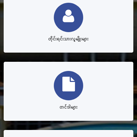
တိုင်းရင်းသားလူမျိုးများ
တင်ဒါများ