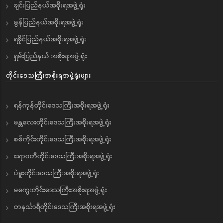
ချင်းပြည်နယ်အစိုးရအဖွဲ့ရုံး
မွန်ပြည်နယ်အစိုးရအဖွဲ့ရုံး
ရခိုင်ပြည်နယ်အစိုးရအဖွဲ့ရုံး
ရှမ်းပြည်နယ် အစိုးရအဖွဲ့ရုံး
တိုင်းဒေသကြီးအစိုးရအဖွဲ့ရုံးများ
ရန်ကုန်တိုင်းဒေသကြီးအစိုးရအဖွဲ့ရုံး
မန္တလေးတိုင်းဒေသကြီးအစိုးရအဖွဲ့ရုံး
စစ်ကိုင်းတိုင်းဒေသကြီးအစိုးရအဖွဲ့ရုံး
ဧရာဝတီတိုင်းဒေသကြီးအစိုးရအဖွဲ့ရုံး
ပဲခူးတိုင်းဒေသကြီးအစိုးရအဖွဲ့ရုံး
မကွေးတိုင်းဒေသကြီးအစိုးရအဖွဲ့ရုံး
တနင်္သာရီတိုင်းဒေသကြီးအစိုးရအဖွဲ့ရုံး