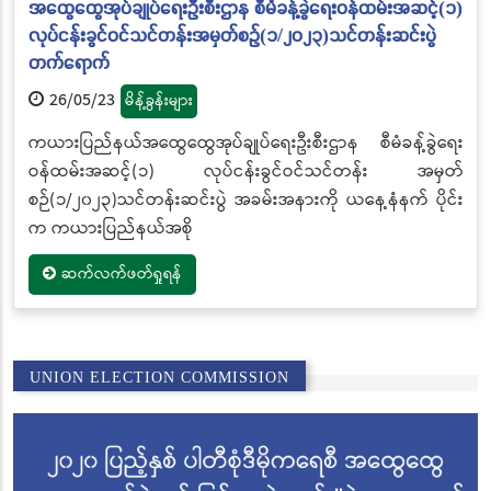
အထွေထွေအုပ်ချုပ်ရေးဦးစီးဌာန စီမံခန့်ခွဲရေးဝန်ထမ်းအဆင့်(၁)
လုပ်ငန်းခွင်ဝင်သင်တန်းအမှတ်စဉ်(၁/၂၀၂၃)သင်တန်းဆင်းပွဲ
တက်ရောက်
26/05/23
မိန့်ခွန်းများ
ကယားပြည်နယ်အထွေထွေအုပ်ချုပ်ရေးဦးစီးဌာန စီမံခန့်ခွဲရေး
ဝန်ထမ်းအဆင့်(၁) လုပ်ငန်းခွင်ဝင်သင်တန်း အမှတ်
စဉ်(၁/၂၀၂၃)သင်တန်းဆင်းပွဲ အခမ်းအနားကို ယနေ့နံနက် ပိုင်း
က ကယားပြည်နယ်အစို
ဆက်လက်ဖတ်ရှုရန်
UNION ELECTION COMMISSION