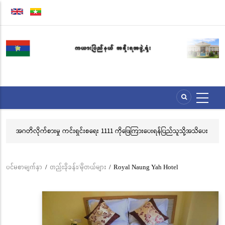
အဓိက
အကြောင်းအရာ
သို့
သွား
မည်
အဂတိလိုက်စားမှု ကင်းရှင်းစရေး 1111 ကိုဖြေကြားပေးရန်ပြည်သူသို့အသိပေး
လွ
နှိုးဆော်ခြင်း
သင
ဘ
ပင်မစာမျက်နှာ
/
တည်းခိုခန်း/မိုတယ်များ
/
Royal Naung Yah Hotel
Breadcrumb