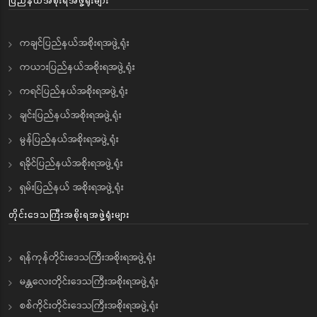
ကချင်ပြည်နယ်အစိုးရအဖွဲ့ရုံး
ကယားပြည်နယ်အစိုးရအဖွဲ့ရုံး
ကရင်ပြည်နယ်အစိုးရအဖွဲ့ရုံး
ချင်းပြည်နယ်အစိုးရအဖွဲ့ရုံး
မွန်ပြည်နယ်အစိုးရအဖွဲ့ရုံး
ရခိုင်ပြည်နယ်အစိုးရအဖွဲ့ရုံး
ရှမ်းပြည်နယ် အစိုးရအဖွဲ့ရုံး
တိုင်းဒေသကြီးအစိုးရအဖွဲ့ရုံးများ
ရန်ကုန်တိုင်းဒေသကြီးအစိုးရအဖွဲ့ရုံး
မန္တလေးတိုင်းဒေသကြီးအစိုးရအဖွဲ့ရုံး
စစ်ကိုင်းတိုင်းဒေသကြီးအစိုးရအဖွဲ့ရုံး