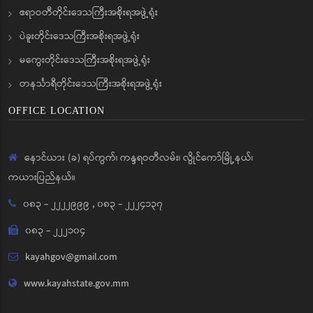
ဧရာဝတီတိုင်းဒေသကြီးအစိုးရအဖွဲ့ရုံး
ပဲခူးတိုင်းဒေသကြီးအစိုးရအဖွဲ့ရုံး
မကွေးတိုင်းဒေသကြီးအစိုးရအဖွဲ့ရုံး
တနင်္သာရီတိုင်းဒေသကြီးအစိုးရအဖွဲ့ရုံး
OFFICE LOCATION
နောင်ယား (ခ) ရပ်ကွက်၊ ကန္ဒရဝတီလမ်း၊ လွိုင်ကော်မြို့နယ်၊
ကယားပြည်နယ်။
၀၈၃ - ၂၂၂၂၉၉၉
,
၀၈၃ - ၂၂၂၄၁၃၇
၀၈၃ - ၂၂၂၁၀၄
kayahgov@gmail.com
www.kayahstate.gov.mm