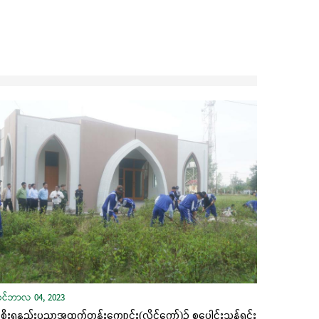
ုဝင်ဘာလ 04, 2023
ိုးရနည်းပညာအထက်တန်းကျောင်း(လွိုင်ကော်)၌ စုပေါင်းသန့်ရှင်း