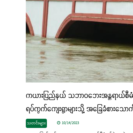
ကယားပြည်နယ် သဘာဝဘေးအန္တရာယ်စီမံခန့်ခွဲ
ရပ်ကွက်ကျေးရွာများသို့ အခြေခံစားသောက
သတင်းများ
10/14/2023