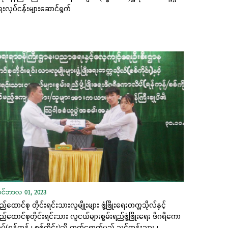
းလုပ်ငန်းများဆောင်ရွက်
ုဝင်ဘာလ 01, 2023
ည်ထောင်စု တိုင်းရင်းသားလူမျိုးများ ဖွံ့ဖြိုးရေးတက္ကသိုလ်နှင့်
ည်ထောင်စုတိုင်းရင်းသား လူငယ်များစွမ်းရည်ဖွံ့ဖြိုးရေး ဒီဂရီကော
ပ်(ရန်ကုန် ၊ စစ်ကိုင်း)သို့ တက်ရောက်မည့် သင်တန်းသား ၊