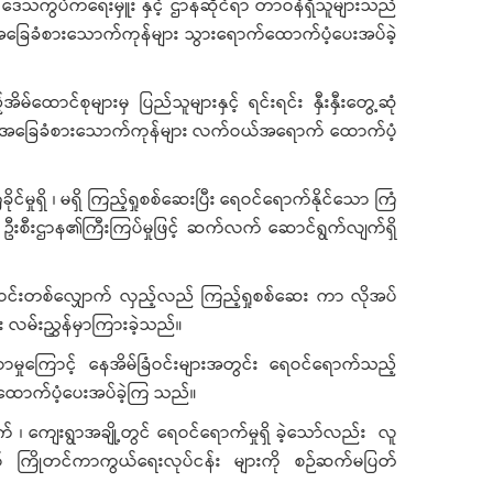
 ၊ ဒေသကွပ်ကဲရေးမှူး နှင့် ဌာနဆိုင်ရာ တာဝန်ရှိသူများသည်
ို့ အခြေခံစားသောက်ကုန်များ သွားရောက်ထောက်ပံ့ပေးအပ်ခဲ့
ောင်စုများမှ ပြည်သူများနှင့် ရင်းရင်း နှီးနှီးတွေ့ဆုံ
ခဲ့ကာ အခြေခံစားသောက်ကုန်များ လက်ဝယ်အရောက် ထောက်ပံ့
မှုရှိ ၊ မရှိ ကြည့်ရှုစစ်ဆေးပြီး ရေဝင်ရောက်နိုင်သော ကြံ
 ဦးစီးဌာန၏ကြီးကြပ်မှုဖြင့် ဆက်လက် ဆောင်ရွက်လျက်ရှိ
ောင်းတစ်လျှောက် လှည့်လည် ကြည့်ရှုစစ်ဆေး ကာ လိုအပ်
း လမ်းညွှန်မှာကြားခဲ့သည်။
လာမှုကြောင့် နေအိမ်ခြံဝင်းများအတွင်း ရေဝင်ရောက်သည့်
် ထောက်ပံ့ပေးအပ်ခဲ့ကြ သည်။
်ကွက် ၊ ကျေးရွာအချို့တွင် ရေဝင်ရောက်မှုရှိ ခဲ့သော်လည်း လူ
္တရာယ် ကြိုတင်ကာကွယ်ရေးလုပ်ငန်း များကို စဉ်ဆက်မပြတ်