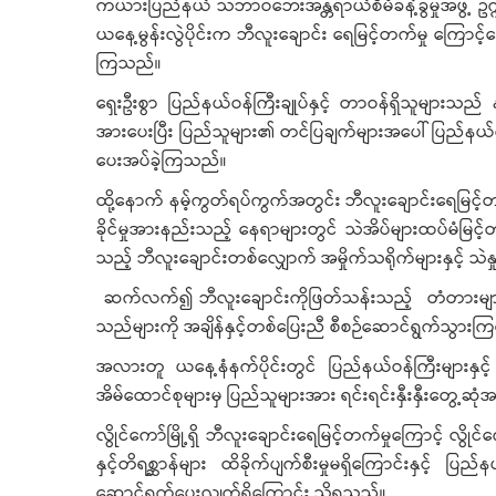
ကယားပြည်နယ် သဘာဝဘေးအန္တရာယ်စီမံခန့်ခွဲမှုအဖွဲ့ ဥက္ကဋ္
ယနေ့မွန်းလွဲပိုင်းက ဘီလူးချောင်း ရေမြင့်တက်မှု ကြောင
ကြသည်။
ရှေးဦးစွာ ပြည်နယ်ဝန်ကြီးချုပ်နှင့် တာဝန်ရှိသူများသည်
အားပေးပြီး ပြည်သူများ၏ တင်ပြချက်များအပေါ် ပြည်နယ်
ပေးအပ်ခဲ့ကြသည်။
ထို့နောက် နမ့်ကွတ်ရပ်ကွက်အတွင်း ဘီလူးချောင်းရေမြင့်တက်
ခိုင်မှုအားနည်းသည့် နေရာများတွင် သဲအိပ်များထပ်မံမ
သည့် ဘီလူးချောင်းတစ်လျှောက် အမှိုက်သရိုက်များနှင့် သဲ
ဆက်လက်၍ ဘီလူးချောင်းကိုဖြတ်သန်းသည့် တံတားများကြံ
သည်များကို အချိန်နှင့်တစ်ပြေးညီ စီစဉ်ဆောင်ရွက်သွားကြ
အလားတူ ယနေ့နံနက်ပိုင်းတွင် ပြည်နယ်ဝန်ကြီးများနှင့်
အိမ်ထောင်စုများမှ ပြည်သူများအား ရင်းရင်းနှီးနှီးတွေ
လွိုင်ကော်မြို့ရှိ ဘီလူးချောင်းရေမြင့်တက်မှုကြောင့် လွို
နှင့်တိရစ္ဆာန်များ ထိခိုက်ပျက်စီးမှုမရှိကြောင်းနှင
ဆောင်ရွက်ပေးလျက်ရှိကြောင်း သိရသည်။