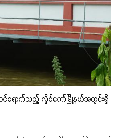
်ရောက်သည့် လွိုင်ကော်မြို့နယ်အတွင်းရှိ