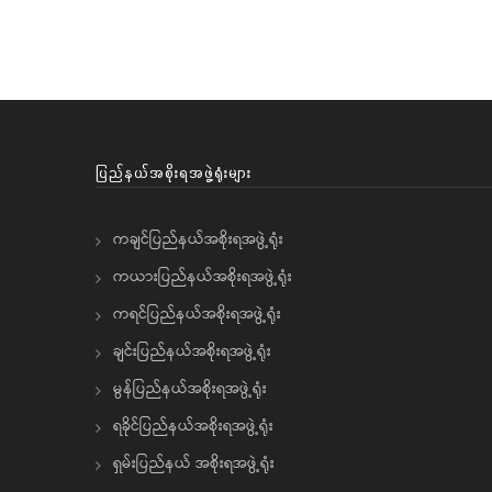
ပြည်နယ်အစိုးရအဖွဲ့ရုံးများ
ကချင်ပြည်နယ်အစိုးရအဖွဲ့ရုံး
ကယားပြည်နယ်အစိုးရအဖွဲ့ရုံး
ကရင်ပြည်နယ်အစိုးရအဖွဲ့ရုံး
ချင်းပြည်နယ်အစိုးရအဖွဲ့ရုံး
မွန်ပြည်နယ်အစိုးရအဖွဲ့ရုံး
ရခိုင်ပြည်နယ်အစိုးရအဖွဲ့ရုံး
ရှမ်းပြည်နယ် အစိုးရအဖွဲ့ရုံး