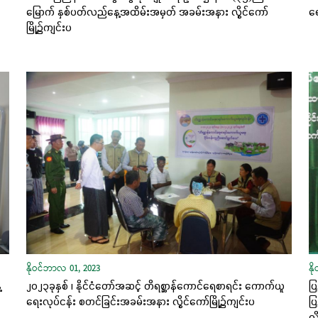
မြောက် နှစ်ပတ်လည်နေ့အထိမ်းအမှတ် အခမ်းအနား လွိုင်ကော်
ရေ
မြို့၌ကျင်းပ
နိုဝင်ဘာလ 01, 2023
နိ
့
၂၀၂၃ခုနှစ် ၊ နိုင်ငံတော်အဆင့် တိရစ္ဆာန်ကောင်ရေစာရင်း ကောက်ယူ
ပြ
ရေးလုပ်ငန်း စတင်ခြင်းအခမ်းအနား လွိုင်ကော်မြို့၌ကျင်းပ
ပြ
လိ