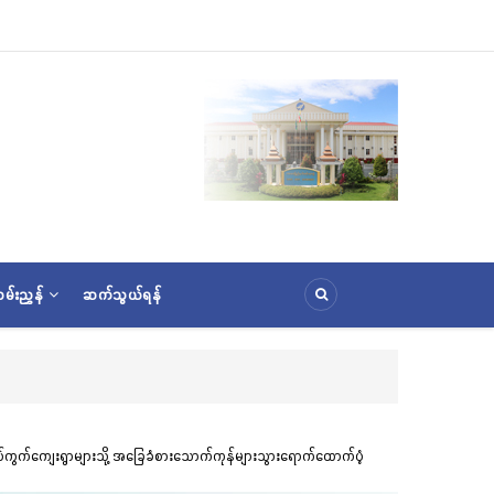
မ်းညွှန်
ဆက်သွယ်ရန်
လွိ
 ရပ်ကွက်ကျေးရွာများသို့ အခြေခံစားသောက်ကုန်များသွားရောက်ထောက်ပံ့