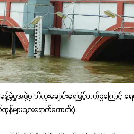
မှုအဖွဲ့မှ ဘီလူးချောင်းရေမြင့်တက်မှုကြောင့် ရေဝင
်ကုန်များသွားရောက်ထောက်ပံ့