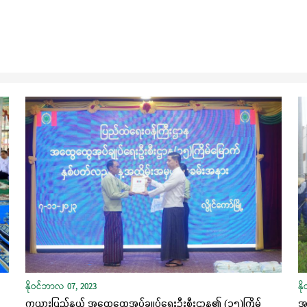
နိုဝင်ဘာလ 07, 2023
နိ
ကယားပြည်နယ် အထွေထွေအုပ်ချုပ်ရေးဦးစီးဌာန၏ (၃၅)ကြိမ်
အစ