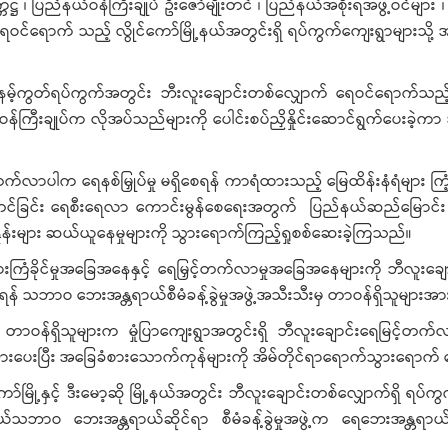
ဌ ၊ ပြည်နယ်ဝန်ကြီးချုပ် ဦးဇော်မျိုးတင် ၊ ပြည်နယ်အစိုးရအဖွဲ့ဝင်များ
့်ရေဝင်ရောက် သည့် လွိုင်ကော်မြို့နယ်အတွင်းရှိ ရပ်ကွက်ကျေးရွာများသ
 နမ့်ကွတ်ရပ်ကွက်အတွင်း ဘီးလူးချောင်းတစ်လျှောက် ရေဝင်ရောက်သည့်အိမ်ထ
ဝန်ကြီးချုပ်က လိုအပ်သည်များကို ပေါင်းစပ်ညှိနှိုင်းဆောင်ရွက်ပေး
လာပါက ရေနစ်မြှုပ်မှု မရှိစေရန် ကာရံထားသည့် မြေထိန်းနံရံများ ကြံ့ခိုင်
ြင့်တင်ခြင်း ရေစီးရေလာ ကောင်းမွန်စေရေးအတွက် ပြည်နယ်ဆည်မြောင်း
နှုန်းများ ဆယ်ယူနေမှုများကို သွားရောက်ကြည့်ရှုစစ်ဆေးခဲ့ကြသည်။
ခိုင်မှုအခြေအနေနှင့် ရေမြှင့်တက်လာမှုအခြေအနေများကို ဘီလူးချ
ရန် သဘာဝ ဘေးအန္တရာယ်စီမံခန့်ခွဲမှုအဖွဲ့အသီးသီးမှ တာဝန်ရှိသူများအာ
 တာဝန်ရှိသူများက မှုံပြာကျေးရွာအတွင်းရှိ ဘီလူးချောင်းရေမြင့်တက်
့ဆုံအားပေးပြီး အခြေခံစားသောက်ကုန်များကို အိမ်တိုင်ရာရောက်သွားရောက
င်ကော်မြို့နှင့် ဒီးမော့ဆို မြို့နယ်အတွင်း ဘီလူးချောင်းတစ်လျှောက်ရှိ ရပ
့် ပြည်နယ်သဘာဝ ဘေးအန္တရာယ်ဆိုင်ရာ စီမံခန့်ခွဲမှုအဖွဲ့က ရေဘေးအန