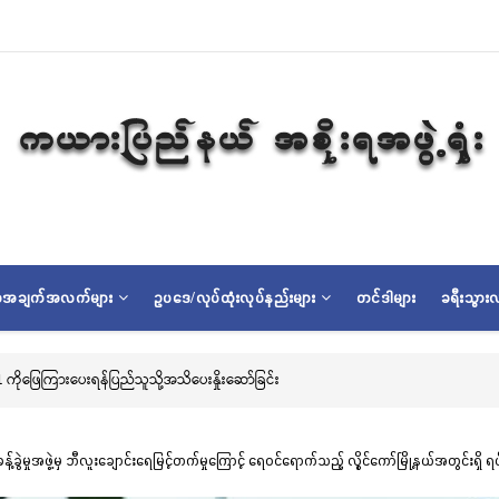
ရာအချက်အလက်များ
ဥပဒေ/လုပ်ထုံးလုပ်နည်းများ
တင်ဒါများ
ခရီးသွားလ
န်ပြည်သူသို့အသိပေးနှိုးဆော်ခြင်း
မှုအဖွဲ့မှ ဘီလူးချောင်းရေမြင့်တက်မှုကြောင့် ရေဝင်ရောက်သည့် လွိုင်ကော်မြို့နယ်အတွင်းရှိ