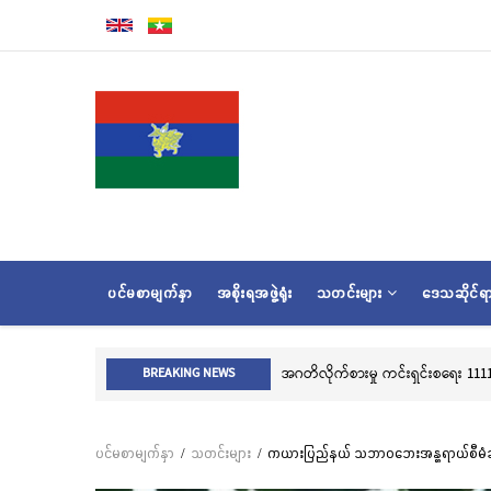
အဓိက
အကြောင်းအရာ
သို့
သွား
မည်
MAIN
ပင်မစာမျက်နှာ
အစိုးရအဖွဲ့ရုံး
သတင်းများ
ဒေသဆိုင်
NAVIGATION
အဂတိလိုက်စားမှု ကင်းရှင်းစရေး 1111 ကိုဖြေကြားပေးရ
BREAKING NEWS
ပင်မစာမျက်နှာ
/
သတင်းများ
/
ကယားပြည်နယ် သဘာဝဘေးအန္တရာယ်စီမံခန့်ခွဲ
Breadcrumb