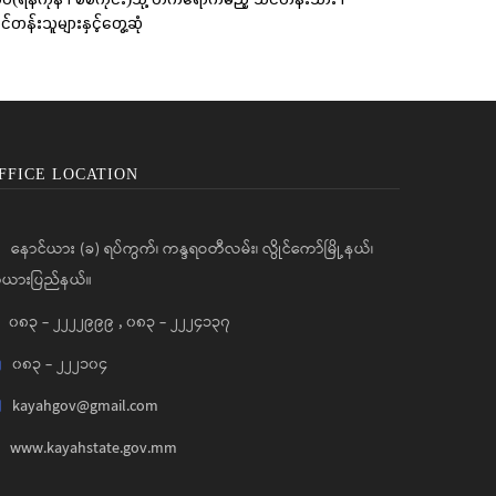
်တန်းသူများနှင့်တွေ့ဆုံ
FFICE LOCATION
နောင်ယား (ခ) ရပ်ကွက်၊ ကန္ဒရဝတီလမ်း၊ လွိုင်ကော်မြို့နယ်၊
ယားပြည်နယ်။
၀၈၃ - ၂၂၂၂၉၉၉
,
၀၈၃ - ၂၂၂၄၁၃၇
၀၈၃ - ၂၂၂၁၀၄
kayahgov@gmail.com
www.kayahstate.gov.mm