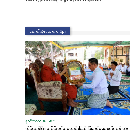
နောက်ဆုံးရသတင်းများ
နိုဝင်ဘာလ 02, 2025
လွိုင်ကော်မြို့၊ သမိုင်းဝင်ဆုတောင်းပြည့် မြို့နာမ်ရွှေစေတီတော် လုံး