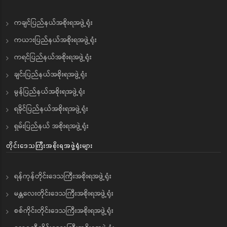
ကချင်ပြည်နယ်အစိုးရအဖွဲ့ရုံး
ကယားပြည်နယ်အစိုးရအဖွဲ့ရုံး
ကရင်ပြည်နယ်အစိုးရအဖွဲ့ရုံး
ချင်းပြည်နယ်အစိုးရအဖွဲ့ရုံး
မွန်ပြည်နယ်အစိုးရအဖွဲ့ရုံး
ရခိုင်ပြည်နယ်အစိုးရအဖွဲ့ရုံး
ရှမ်းပြည်နယ် အစိုးရအဖွဲ့ရုံး
တိုင်းဒေသကြီးအစိုးရအဖွဲ့ရုံးများ
ရန်ကုန်တိုင်းဒေသကြီးအစိုးရအဖွဲ့ရုံး
မန္တလေးတိုင်းဒေသကြီးအစိုးရအဖွဲ့ရုံး
စစ်ကိုင်းတိုင်းဒေသကြီးအစိုးရအဖွဲ့ရုံး