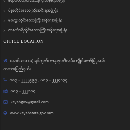
ဧရာဝတီတိုင်းဒေသကြီးအစိုးရအဖွဲ့ရုံး
ပဲခူးတိုင်းဒေသကြီးအစိုးရအဖွဲ့ရုံး
မကွေးတိုင်းဒေသကြီးအစိုးရအဖွဲ့ရုံး
တနင်္သာရီတိုင်းဒေသကြီးအစိုးရအဖွဲ့ရုံး
OFFICE LOCATION
နောင်ယား (ခ) ရပ်ကွက်၊ ကန္ဒရဝတီလမ်း၊ လွိုင်ကော်မြို့နယ်၊
ကယားပြည်နယ်။
၀၈၃ - ၂၂၂၂၉၉၉
,
၀၈၃ - ၂၂၂၄၁၃၇
၀၈၃ - ၂၂၂၁၀၄
kayahgov@gmail.com
www.kayahstate.gov.mm