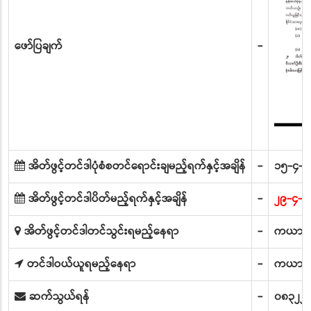
ဖော်ပြချက်
-
အိတ်ဖွင့်တင်ဒါပုံစံစတင်ရောင်းချမည့်ရက်နှင့်အချိန်
-
၁၅-၄-၂၀
အိတ်ဖွင့်တင်ဒါပိတ်မည့်ရက်နှင့်အချိန်
-
၂၉-၄-၂
အိတ်ဖွင့်တင်ဒါတင်သွင်းရမည့်နေရာ
-
ကယားပြည
တင်ဒါဝယ်ယူရမည့်နေရာ
-
ကယားပြည
ဆက်သွယ်ရန်
-
၀၈၃၂၂၂