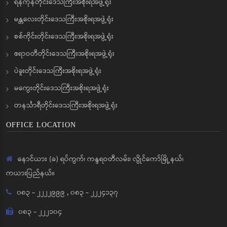
ရန်ကုန်တိုင်းဒေသကြီးအစိုးရအဖွဲ့ရုံး
မန္တလေးတိုင်းဒေသကြီးအစိုးရအဖွဲ့ရုံး
စစ်ကိုင်းတိုင်းဒေသကြီးအစိုးရအဖွဲ့ရုံး
ဧရာဝတီတိုင်းဒေသကြီးအစိုးရအဖွဲ့ရုံး
ပဲခူးတိုင်းဒေသကြီးအစိုးရအဖွဲ့ရုံး
မကွေးတိုင်းဒေသကြီးအစိုးရအဖွဲ့ရုံး
တနင်္သာရီတိုင်းဒေသကြီးအစိုးရအဖွဲ့ရုံး
OFFICE LOCATION
နောင်ယား (ခ) ရပ်ကွက်၊ ကန္ဒရဝတီလမ်း၊ လွိုင်ကော်မြို့နယ်၊
ကယားပြည်နယ်။
၀၈၃ - ၂၂၂၂၉၉၉
,
၀၈၃ - ၂၂၂၄၁၃၇
၀၈၃ - ၂၂၂၁၀၄