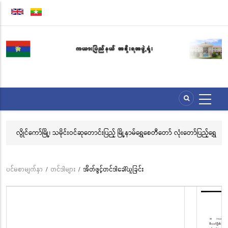
အဓိက
အကြောင်းအရာ
သို့
သွား
မည်
ေး
လွိုင်ကော်မြို့၊ သမိုင်းဝင်ဆုတောင်းပြည့် မြို့နာမ်ရွှေစေတီတော် လုံးတော်ပြည့်ရွှေ
အဂ
သင်္ကန်းကပ်လှူပူဇော်ခြင်းအောင်ပွဲနှင့် (၃၆) ကြိမ်မြောက် စုပေါင်းမဟာ
ဗီ
ဘုံကထိန် အလှူတော်မင်္ဂလာအခမ်းအနား ကျင်းပ
ပင်မစာမျက်နှာ
/
တင်ဒါများ
/
အိတ်ဖွင့်တင်ဒါခေါ်ယူခြင်း
Breadcrumb