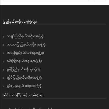
ပြည်နယ်အစိုးရအဖွဲ့ရုံးများ
ကချင်ပြည်နယ်အစိုးရအဖွဲ့ရုံး
ကယားပြည်နယ်အစိုးရအဖွဲ့ရုံး
ကရင်ပြည်နယ်အစိုးရအဖွဲ့ရုံး
ချင်းပြည်နယ်အစိုးရအဖွဲ့ရုံး
မွန်ပြည်နယ်အစိုးရအဖွဲ့ရုံး
ရခိုင်ပြည်နယ်အစိုးရအဖွဲ့ရုံး
ရှမ်းပြည်နယ် အစိုးရအဖွဲ့ရုံး
တိုင်းဒေသကြီးအစိုးရအဖွဲ့ရုံးများ