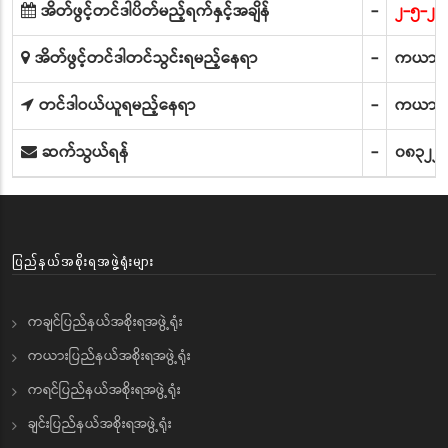
အိတ်ဖွင့်တင်ဒါပိတ်မည့်ရက်နှင့်အချိန်
-
၂-၅-၂၀
အိတ်ဖွင့်တင်ဒါတင်သွင်းရမည့်နေရာ
-
ကယားပြ
တင်ဒါဝယ်ယူရမည့်နေရာ
-
ကယားပြ
ဆက်သွယ်ရန်
-
၀၈၃၂၂
ပြည်နယ်အစိုးရအဖွဲ့ရုံးများ
ကချင်ပြည်နယ်အစိုးရအဖွဲ့ရုံး
ကယားပြည်နယ်အစိုးရအဖွဲ့ရုံး
ကရင်ပြည်နယ်အစိုးရအဖွဲ့ရုံး
ချင်းပြည်နယ်အစိုးရအဖွဲ့ရုံး