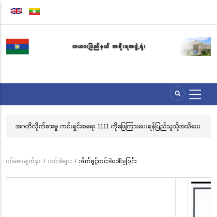
အဓိက
အကြောင်းအရာ
သို့
သွား
မည်
အဂတိလိုက်စားမှု ကင်းရှင်းစရေး 1111 ကိုဖြေကြားပေးရန်ပြည်သူသို့အသိပေး
လွ
နှိုးဆော်ခြင်း
သင
ဘ
ပင်မစာမျက်နှာ
/
တင်ဒါများ
/
အိတ်ဖွင့်တင်ဒါခေါ်ယူခြင်း
Breadcrumb