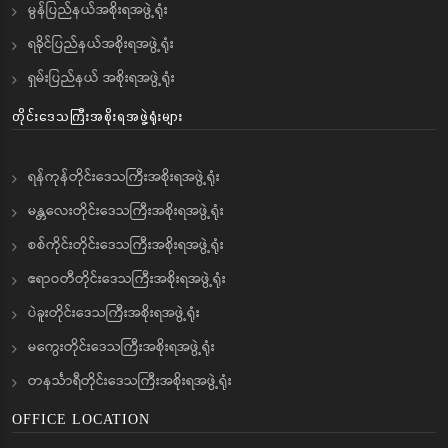
မွန်ပြည်နယ်အစိုးရအဖွဲ့ရုံး
ရခိုင်ပြည်နယ်အစိုးရအဖွဲ့ရုံး
ရှမ်းပြည်နယ် အစိုးရအဖွဲ့ရုံး
တိုင်းဒေသကြီးအစိုးရအဖွဲ့ရုံးများ
ရန်ကုန်တိုင်းဒေသကြီးအစိုးရအဖွဲ့ရုံး
မန္တလေးတိုင်းဒေသကြီးအစိုးရအဖွဲ့ရုံး
စစ်ကိုင်းတိုင်းဒေသကြီးအစိုးရအဖွဲ့ရုံး
ဧရာဝတီတိုင်းဒေသကြီးအစိုးရအဖွဲ့ရုံး
ပဲခူးတိုင်းဒေသကြီးအစိုးရအဖွဲ့ရုံး
မကွေးတိုင်းဒေသကြီးအစိုးရအဖွဲ့ရုံး
တနင်္သာရီတိုင်းဒေသကြီးအစိုးရအဖွဲ့ရုံး
OFFICE LOCATION