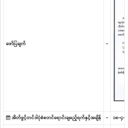
ဖော်ပြချက်
-
အိတ်ဖွင့်တင်ဒါပုံစံစတင်ရောင်းချမည့်ရက်နှင့်အချိန်
-
၁၈-၄-၂၀