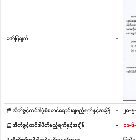
ဖော်ပြချက်
-
အိတ်ဖွင့်တင်ဒါပုံစံစတင်ရောင်းချမည့်ရက်နှင့်အချိန်
-
၂၈-၅-၂
အိတ်ဖွင့်တင်ဒါပိတ်မည့်ရက်နှင့်အချိန်
-
၁၁-၆-၂၀