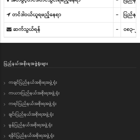
အိတ်ဖွင့်တင်ဒါတင်သွင်းရမည့်နေရာ
-
ပြည်နယ
တင်ဒါဝယ်ယူရမည့်နေရာ
-
ပြည်နယ
ဆက်သွယ်ရန်
-
၀၈၃-၂၂
ပြည်နယ်အစိုးရအဖွဲ့ရုံးများ
ကချင်ပြည်နယ်အစိုးရအဖွဲ့ရုံး
ကယားပြည်နယ်အစိုးရအဖွဲ့ရုံး
ကရင်ပြည်နယ်အစိုးရအဖွဲ့ရုံး
ချင်းပြည်နယ်အစိုးရအဖွဲ့ရုံး
မွန်ပြည်နယ်အစိုးရအဖွဲ့ရုံး
ရခိုင်ပြည်နယ်အစိုးရအဖွဲ့ရုံး