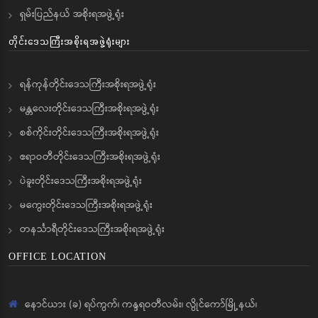
ရှမ်းပြည်နယ် အစိုးရအဖွဲ့ရုံး
တိုင်းဒေသကြီးအစိုးရအဖွဲ့ရုံးများ
ရန်ကုန်တိုင်းဒေသကြီးအစိုးရအဖွဲ့ရုံး
မန္တလေးတိုင်းဒေသကြီးအစိုးရအဖွဲ့ရုံး
စစ်ကိုင်းတိုင်းဒေသကြီးအစိုးရအဖွဲ့ရုံး
ဧရာဝတီတိုင်းဒေသကြီးအစိုးရအဖွဲ့ရုံး
ပဲခူးတိုင်းဒေသကြီးအစိုးရအဖွဲ့ရုံး
မကွေးတိုင်းဒေသကြီးအစိုးရအဖွဲ့ရုံး
တနင်္သာရီတိုင်းဒေသကြီးအစိုးရအဖွဲ့ရုံး
OFFICE LOCATION
နောင်ယား (ခ) ရပ်ကွက်၊ ကန္ဒရဝတီလမ်း၊ လွိုင်ကော်မြို့နယ်၊