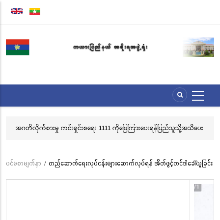
အဓိက
အကြောင်းအရာ
သို့
သွား
မည်
အဂတိလိုက်စားမှု ကင်းရှင်းစရေး 1111 ကိုဖြေကြားပေးရန်ပြည်သူသို့အသိပေး
လွ
နှိုးဆော်ခြင်း
သင
ဘ
ပင်မစာမျက်နှာ
/
တည်ဆောက်ရေးလုပ်ငန်းများဆောက်လုပ်ရန် အိတ်ဖွင့်တင်ဒါခေါ်ယူခြင်း
Breadcrumb