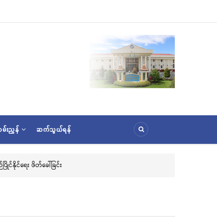
မ်းညွှန်
ဆက်သွယ်ရန်