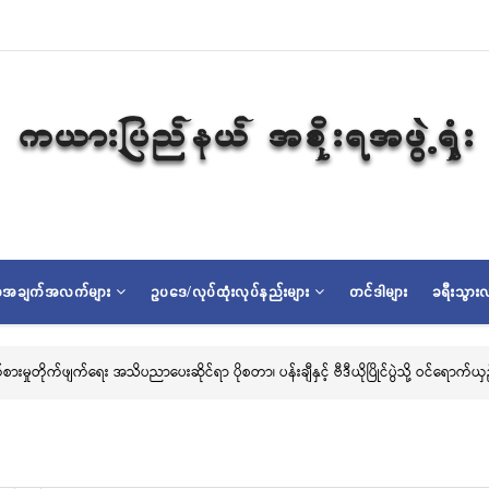
ရာအချက်အလက်များ
ဥပဒေ/လုပ်ထုံးလုပ်နည်းများ
တင်ဒါများ
ခရီးသွားလ
ိုင်ရာ ပိုစတာ၊ ပန်းချီနှင့် ဗီဒီယိုပြိုင်ပွဲသို့ ဝင်ရောက်ယှဉ်ပြိုင်နိုင်ရေး ဖိတ်ခေါ်ခြင်း