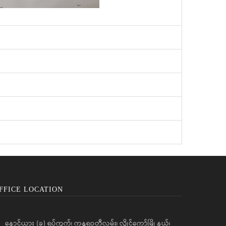
FFICE LOCATION
နောင်ယား (ခ) ရပ်ကွက်၊ ကန္ဒရဝတီလမ်း၊ လွိုင်ကော်မြို့နယ်၊