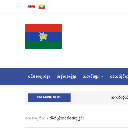
အဓိက
အကြောင်းအရာ
သို့
သွား
မည်
MAIN
ပင်မစာမျက်နှာ
အစိုးရအဖွဲ့ရုံး
သတင်းများ
ဒေသဆိုင်
NAVIGATION
ဂလာအခမ်းအနား ကျင်းပ
အဂတိလိုက်စားမှုတိုက်ဖျက်ရေး အသိပညာပေးဆ
BREAKING NEWS
ပင်မစာမျက်နှာ
/
အိတ်ဖွင့်တင်ဒါခေါ်ယူခြင်း
Breadcrumb