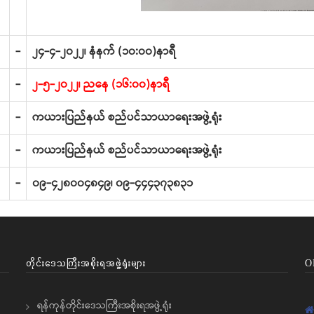
-
၂၄-၄-၂၀၂၂၊ နံနက် (၁၀:၀၀)နာရီ
-
၂-၅-၂၀၂၂၊ ညနေ (၁၆:၀၀)နာရီ
-
ကယားပြည်နယ် စည်ပင်သာယာရေးအဖွဲ့ရုံး
-
ကယားပြည်နယ် စည်ပင်သာယာရေးအဖွဲ့ရုံး
-
၀၉-၄၂၈၀၀၄၈၄၉၊ ၀၉-၄၄၄၃၇၃၈၃၁
တိုင်းဒေသကြီးအစိုးရအဖွဲ့ရုံးများ
O
ရန်ကုန်တိုင်းဒေသကြီးအစိုးရအဖွဲ့ရုံး