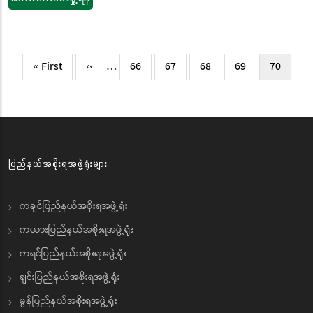
Pagination
First
« First
Previous
‹‹
…
Page
66
Page
67
Page
68
Page
69
လက်ရှိ
70
page
page
စာမျက်နှ
ပြည်နယ်အစိုးရအဖွဲ့ရုံးများ
ကချင်ပြည်နယ်အစိုးရအဖွဲ့ရုံး
ကယားပြည်နယ်အစိုးရအဖွဲ့ရုံး
ကရင်ပြည်နယ်အစိုးရအဖွဲ့ရုံး
ချင်းပြည်နယ်အစိုးရအဖွဲ့ရုံး
မွန်ပြည်နယ်အစိုးရအဖွဲ့ရုံး