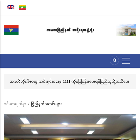
အဓိက
အကြောင်းအရာ
သို့
သွား
မည်
ိလိုက်စားမှု ကင်းရှင်းစရေး 1111 ကိုဖြေကြားပေးရန်ပြည်သူသို့အသိပေး
လွိုင်ကော်မြ
းဆော်ခြင်း
သင်္ကန်းကပ်
ဘုံကထိန် 
ပင်မစာမျက်နှာ
/
ပြည်နယ်သတင်းများ
Breadcrumb