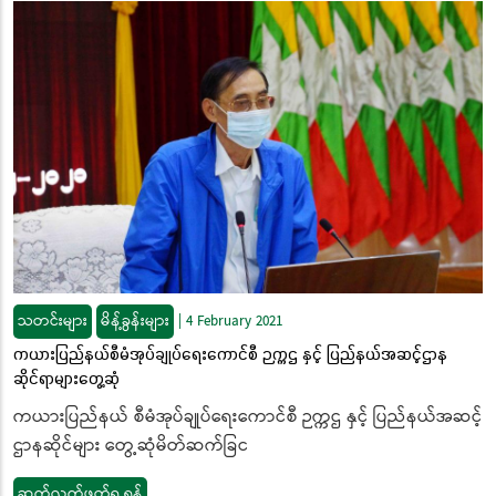
သတင်းများ
မိန့်ခွန်းများ
|
4 February 2021
ကယားပြည်နယ်စီမံအုပ်ချုပ်ရေးကောင်စီ ဉက္ကဌ နှင့် ပြည်နယ်အဆင့်ဌာန
ဆိုင်ရာများတွေ့ဆုံ
ကယားပြည်နယ် စီမံအုပ်ချုပ်ရေးကောင်စီ ဉက္ကဌ နှင့် ပြည်နယ်အဆင့်
ဌာနဆိုင်များ တွေ့ဆုံမိတ်ဆက်ခြင
ဆက်လက်ဖတ်ရှု့ရန်