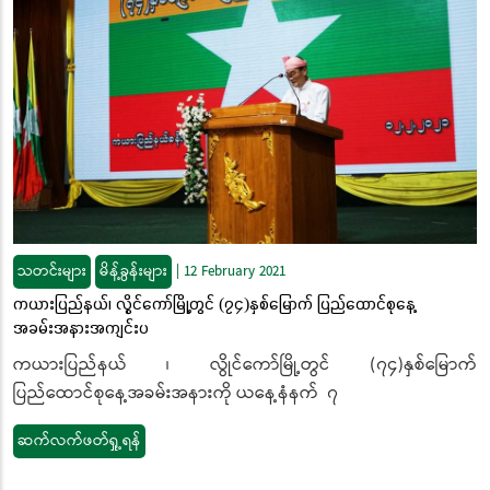
သတင်းများ
မိန့်ခွန်းများ
|
12 February 2021
ကယားပြည်နယ်၊ လွိုင်ကော်မြို့တွင် (၇၄)နှစ်မြောက် ပြည်ထောင်စုနေ့
အခမ်းအနားအကျင်းပ
ကယားပြည်နယ် ၊ လွိုင်ကော်မြို့တွင် (၇၄)နှစ်မြောက်
ပြည်ထောင်စုနေ့အခမ်းအနားကို ယနေ့နံနက် ၇
ဆက်လက်ဖတ်ရှု့ရန်