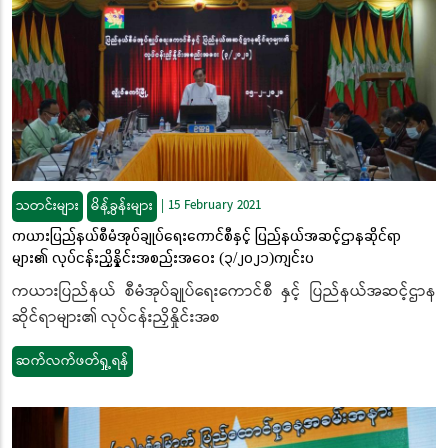
သတင်းများ
မိန့်ခွန်းများ
|
15 February 2021
ကယားပြည်နယ်စီမံအုပ်ချုပ်ရေးကောင်စီနှင့် ပြည်နယ်အဆင့်ဌာနဆိုင်ရာ
များ၏ လုပ်ငန်းညှိနှိုင်းအစည်းအဝေး (၃/၂၀၂၁)ကျင်းပ
ကယားပြည်နယ် စီမံအုပ်ချုပ်ရေးကောင်စီ နှင့် ပြည်နယ်အဆင့်ဌာန
ဆိုင်ရာများ၏ လုပ်ငန်းညှိနှိုင်းအစ
ဆက်လက်ဖတ်ရှု့ရန်