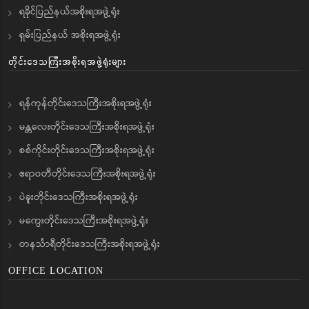
ရခိုင်ပြည်နယ်အစိုးရအဖွဲ့ရုံး
ရှမ်းပြည်နယ် အစိုးရအဖွဲ့ရုံး
တိုင်းဒေသကြီးအစိုးရအဖွဲ့ရုံးများ
ရန်ကုန်တိုင်းဒေသကြီးအစိုးရအဖွဲ့ရုံး
မန္တလေးတိုင်းဒေသကြီးအစိုးရအဖွဲ့ရုံး
စစ်ကိုင်းတိုင်းဒေသကြီးအစိုးရအဖွဲ့ရုံး
ဧရာဝတီတိုင်းဒေသကြီးအစိုးရအဖွဲ့ရုံး
ပဲခူးတိုင်းဒေသကြီးအစိုးရအဖွဲ့ရုံး
မကွေးတိုင်းဒေသကြီးအစိုးရအဖွဲ့ရုံး
တနင်္သာရီတိုင်းဒေသကြီးအစိုးရအဖွဲ့ရုံး
OFFICE LOCATION