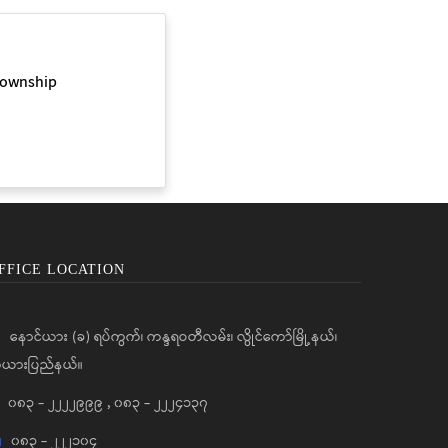
Township
FFICE LOCATION
နောင်ယား (ခ) ရပ်ကွက်၊ ကန္ဒရဝတီလမ်း၊ လွိုင်ကော်မြို့နယ်၊
ယားပြည်နယ်။
၀၈၃ - ၂၂၂၂၉၉၉
,
၀၈၃ - ၂၂၂၄၁၃၇
၀၈၃ - ၂၂၂၁၀၄