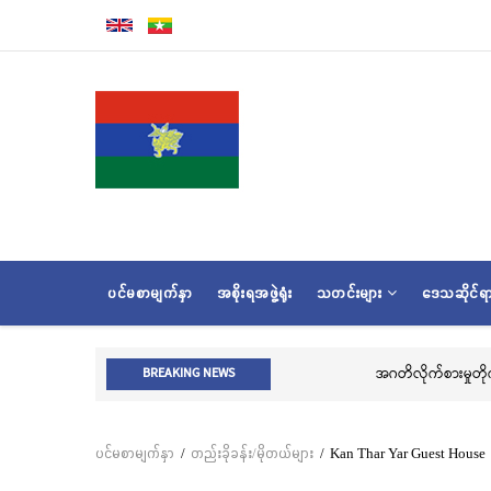
အဓိက
အကြောင်းအရာ
သို့
သွား
မည်
MAIN
ပင်မစာမျက်နှာ
အစိုးရအဖွဲ့ရုံး
သတင်းများ
ဒေသဆိုင်
NAVIGATION
္ဂလာအခမ်းအနား ကျင်းပ
အဂတိလိုက်စားမှုတိုက်ဖျက်ရေး အသိပညာပေး
BREAKING NEWS
ပင်မစာမျက်နှာ
/
တည်းခိုခန်း/မိုတယ်များ
/
Kan Thar Yar Guest House
Breadcrumb