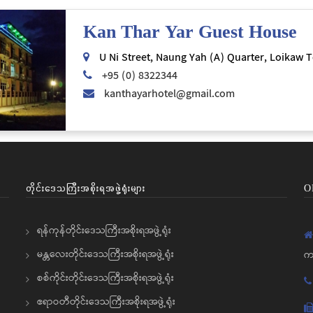
Kan Thar Yar Guest House
U Ni Street, Naung Yah (A) Quarter, Loikaw 
+95 (0) 8322344
kanthayarhotel@gmail.com
တိုင်းဒေသကြီးအစိုးရအဖွဲ့ရုံးများ
O
ရန်ကုန်တိုင်းဒေသကြီးအစိုးရအဖွဲ့ရုံး
မန္တလေးတိုင်းဒေသကြီးအစိုးရအဖွဲ့ရုံး
က
စစ်ကိုင်းတိုင်းဒေသကြီးအစိုးရအဖွဲ့ရုံး
ဧရာဝတီတိုင်းဒေသကြီးအစိုးရအဖွဲ့ရုံး