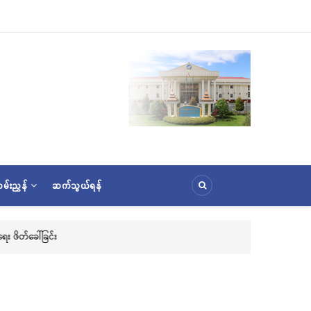
မ်းညွှန်
ဆက်သွယ်ရန်
း