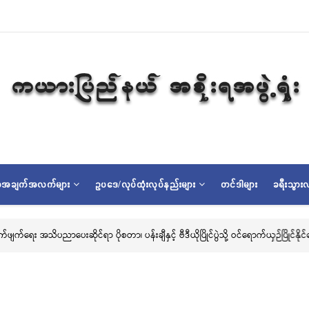
ရာအချက်အလက်များ
ဥပဒေ/လုပ်ထုံးလုပ်နည်းများ
တင်ဒါများ
ခရီးသွားလ
ဆိုင်ရာ ပိုစတာ၊ ပန်းချီနှင့် ဗီဒီယိုပြိုင်ပွဲသို့ ဝင်ရောက်ယှဉ်ပြိုင်နိုင်ရေး ဖိတ်ခေါ်ခြင်