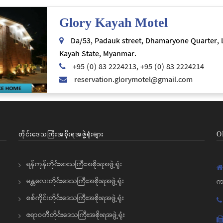
Glory Kayah Motel
Da/53, Padauk street, Dhamaryone Quarter,
Kayah State, Myanmar.
+95 (0) 83 2224213, +95 (0) 83 2224214
reservation.glorymotel@gmail.com
တိုင်းဒေသကြီးအစိုးရအဖွဲ့ရုံးများ
O
ရန်ကုန်တိုင်းဒေသကြီးအစိုးရအဖွဲ့ရုံး
မန္တလေးတိုင်းဒေသကြီးအစိုးရအဖွဲ့ရုံး
က
စစ်ကိုင်းတိုင်းဒေသကြီးအစိုးရအဖွဲ့ရုံး
ဧရာဝတီတိုင်းဒေသကြီးအစိုးရအဖွဲ့ရုံး