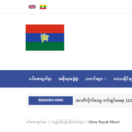
အဓိက
အကြောင်းအရာ
သို့
သွား
မည်
MAIN
ပင်မစာမျက်နှာ
အစိုးရအဖွဲ့ရုံး
သတင်းများ
ဒေသဆိုင်
NAVIGATION
အဂတိလိုက်စားမှု ကင်းရှင်းစရေး 1111 
BREAKING NEWS
ပင်မစာမျက်နှာ
/
တည်းခိုခန်း/မိုတယ်များ
/
Glory Kayah Motel
Breadcrumb