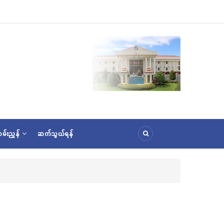
မ်းညွှန်
ဆက်သွယ်ရန်