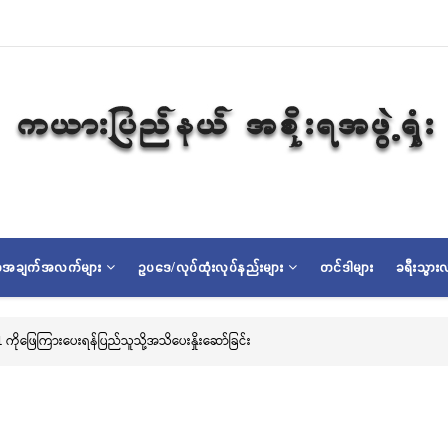
ရာအချက်အလက်များ
ဥပဒေ/လုပ်ထုံးလုပ်နည်းများ
တင်ဒါများ
ခရီးသွားလ
ကိုဖြေကြားပေးရန်ပြည်သူသို့အသိပေးနှိုးဆော်ခြင်း