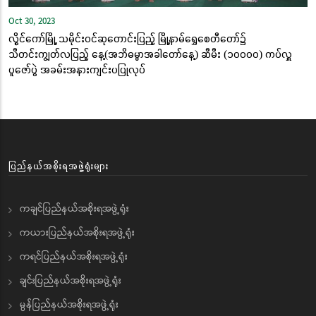
Oct 30, 2023
လွိုင်ကော်မြို့ သမိုင်းဝင်ဆုတောင်းပြည့် မြို့နာမ်ရွှေစေတီတော်၌
သီတင်းကျွတ်လပြည့် နေ့(အဘိဓမ္မာအခါတော်နေ့) ဆီမီး (၁၀၀၀၀) ကပ်လှူ
ပူဇော်ပွဲ အခမ်းအနားကျင်းပပြုလုပ်
ပြည်နယ်အစိုးရအဖွဲ့ရုံးများ
ကချင်ပြည်နယ်အစိုးရအဖွဲ့ရုံး
ကယားပြည်နယ်အစိုးရအဖွဲ့ရုံး
ကရင်ပြည်နယ်အစိုးရအဖွဲ့ရုံး
ချင်းပြည်နယ်အစိုးရအဖွဲ့ရုံး
မွန်ပြည်နယ်အစိုးရအဖွဲ့ရုံး