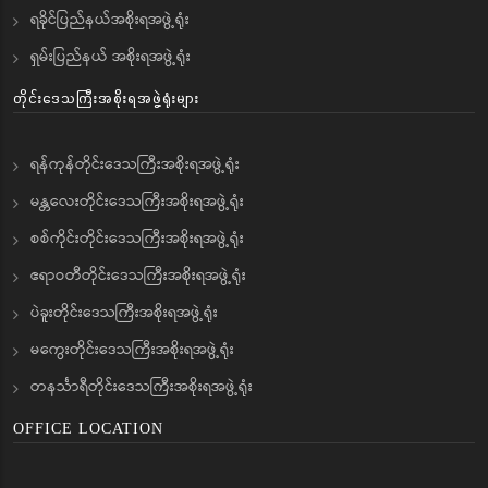
ရခိုင်ပြည်နယ်အစိုးရအဖွဲ့ရုံး
ရှမ်းပြည်နယ် အစိုးရအဖွဲ့ရုံး
တိုင်းဒေသကြီးအစိုးရအဖွဲ့ရုံးများ
ရန်ကုန်တိုင်းဒေသကြီးအစိုးရအဖွဲ့ရုံး
မန္တလေးတိုင်းဒေသကြီးအစိုးရအဖွဲ့ရုံး
စစ်ကိုင်းတိုင်းဒေသကြီးအစိုးရအဖွဲ့ရုံး
ဧရာဝတီတိုင်းဒေသကြီးအစိုးရအဖွဲ့ရုံး
ပဲခူးတိုင်းဒေသကြီးအစိုးရအဖွဲ့ရုံး
မကွေးတိုင်းဒေသကြီးအစိုးရအဖွဲ့ရုံး
တနင်္သာရီတိုင်းဒေသကြီးအစိုးရအဖွဲ့ရုံး
OFFICE LOCATION