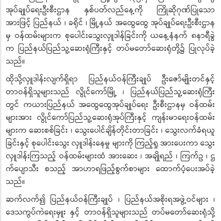
အုပ်ချုပ်ရေးဦးစီးဌာန နှစ်ပတ်လည်နေ့ကို ကြိုဆိုဂုဏ်ပြုသော
အားဖြင့် ပြည်နယ် ၊ ခရိုင် ၊ မြို့နယ် အထွေထွေ အုပ်ချုပ်ရေးဦးစီးဌာန
မှ ဝန်ထမ်းများက စုပေါင်းသွေးလှူဒါန်ခြင်းကို ယနေ့နံနက် ၈နာရီခွဲ
က ပြည်နယ်ပြည်သူ့ဆေးရုံကြီးနှင့် တပ်မတော်ဆေးရုံတို့၌ ပြုလုပ်ခဲ့
သည်။
ထိုသို့လှူဒါန်းလျက်ရှိရာ ပြည်နယ်ဝန်ကြီးချုပ် ဦးဇော်မျိုးတင်နှင့်
တာဝန်ရှိသူများသည် လွိုင်ကော်မြို့ ၊ ပြည်နယ်ပြည်သူ့ဆေးရုံကြီး
တွင် ကယားပြည်နယ် အထွေထွေအုပ်ချုပ်ရေး ဦးစီးဌာနမှ ဝန်ထမ်း
များအား လွိုင်ကော်ပြည်သူ့ဆေးရုံအုပ်ကြီးနှင့် ကျန်းမာရေးဝန်ထမ်း
များက ဆေးစစ်ခြင်း ၊ သွေးပေါင်ချိန်တိုင်းတာခြင်း ၊ သွေးလက်ခံရယူ
ခြင်းနှင့် စုပေါင်းသွေး လှူဒါန်းနေမှု များကို ကြည့်ရှု အားပေးကာ သွေး
လှူဒါန်းကြသည့် ဝန်ထမ်းများထံ အားဆေး ၊ အချိုရည် ၊ ကြက်ဥ ၊ ဌ
က်ပျောသီး စသည့် အာဟာရဖြည့်စွက်စာများ ထောက်ပံ့ပေးအပ်ခဲ့
သည်။
ဆက်လက်၍ ပြည်နယ်ဝန်ကြီးချုပ် ၊ ပြည်နယ်အစိုးရအဖွဲ့ဝင်များ ၊
ဒေသကွပ်ကဲရေးမှူး နှင့် တာဝန်ရှိသူများသည် တပ်မတော်ဆေးရုံသို့