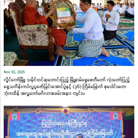
Nov 02, 2025
လွိုင်ကော်မြို့၊ သမိုင်းဝင်ဆုတောင်းပြည့် မြို့နာမ်ရွှေစေတီတော် လုံးတော်ပြည့်
ရွှေသင်္ကန်းကပ်လှူပူဇော်ခြင်းအောင်ပွဲနှင့် (၃၆) ကြိမ်မြောက် စုပေါင်းမဟာ
ဘုံကထိန် အလှူတော်မင်္ဂလာအခမ်းအနား ကျင်းပ