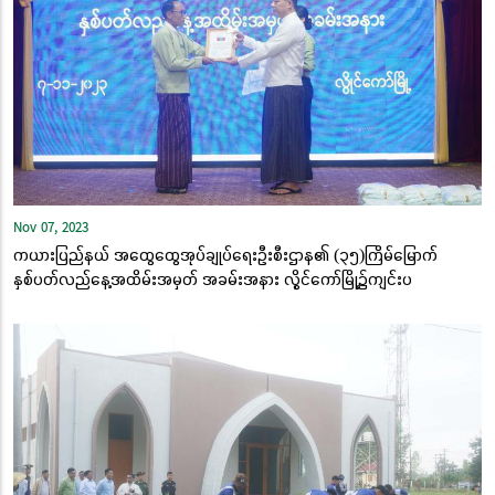
Nov 07, 2023
ကယားပြည်နယ် အထွေထွေအုပ်ချုပ်ရေးဦးစီးဌာန၏ (၃၅)ကြိမ်မြောက်
နှစ်ပတ်လည်နေ့အထိမ်းအမှတ် အခမ်းအနား လွိုင်ကော်မြို့၌ကျင်းပ