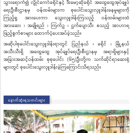
သွားရောက်၍ လွိုင်ကော်ခရိုင်နှင့် ဒီးမော့ဆိုခရိုင် အထွေထွေအုပ်ချုပ်
ရေးဦးစီးဌာနမှ ဝန်ထမ်းများက စုပေါင်းသွေးလှူဒါန်းနေမှုများကို
ကြည့်ရှု အားပေးကာ သွေးလှူဒါန်းကြသည့် ဝန်ထမ်းများထံ
အားဆေး ၊ အချိုရည် ၊ ကြက်ဥ ၊ ဌက်ပျောသီး စသည့် အာဟာရ
ဖြည့်စွက်စာများ ထောက်ပံ့ပေးအပ်ခဲ့သည်။
အဆိုပါစုပေါင်းသွေးလှူဒါန်းရာတွင် ပြည်နယ် ၊ ခရိုင် ၊ မြို့နယ်
အသီးသီးရှိ အထွေထွေ အုပ်ချုပ်ရေးဦးစီးဌာနမှ အရာရှိများနှင့်
အခြားအဆင့်ဝန်ထမ်း စုစုပေါင်း (၆၅)ဦးတို့က သက်ဆိုင်ရာဆေးရုံ
များတွင် စုပေါင်းသွေးလှူဒါန်းခဲ့ကြကြောင်းသိရသည်။
နောက်ဆုံးရသတင်းများ