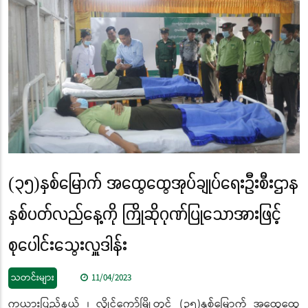
(၃၅)နှစ်မြောက် အထွေထွေအုပ်ချုပ်ရေးဦးစီးဌာန
နှစ်ပတ်လည်နေ့ကို ကြိုဆိုဂုဏ်ပြုသောအားဖြင့်
စုပေါင်းသွေးလှူဒါန်း
သတင်းများ
11/04/2023
ကယားပြည်နယ် ၊ လွိုင်ကော်မြို့တွင် (၃၅)နှစ်မြောက် အထွေထွေ