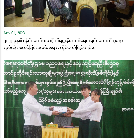
Nov 01, 2023
၂၀၂၃ခုနှစ် ၊ နိုင်ငံတော်အဆင့် တိရစ္ဆာန်ကောင်ရေစာရင်း ကောက်ယူရေး
လုပ်ငန်း စတင်ခြင်းအခမ်းအနား လွိုင်ကော်မြို့၌ကျင်းပ