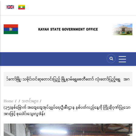
Skip
to
main
content
်ရွှေ
အဂတိလိုက်စားမှုတိုက်ဖျက်ရေး အသိပညာပေးဆိုင်ရာ ပိုစတာ၊ ပန်းချီနှင့်
အ
ဗီဒီယိုပြိုင်ပွဲသို့ ဝင်ရောက်ယှဉ်ပြိုင်နိုင်ရေး ဖိတ်ခေါ်ခြင်း
နှ
Home
/
/
သတင်းများ
/
Breadcrumb
(၃၅)နှစ်မြောက် အထွေထွေအုပ်ချုပ်ရေးဦးစီးဌာန နှစ်ပတ်လည်နေ့ကို ကြိုဆိုဂုဏ်ပြုသော
အားဖြင့် စုပေါင်းသွေးလှူဒါန်း