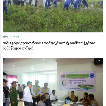
Nov 04, 2023
အစိုးရနည်းပညာအထက်တန်းကျောင်း(လွိုင်ကော်)၌ စုပေါင်းသန့်ရှင်းရေး
လုပ်ငန်းများဆောင်ရွက်