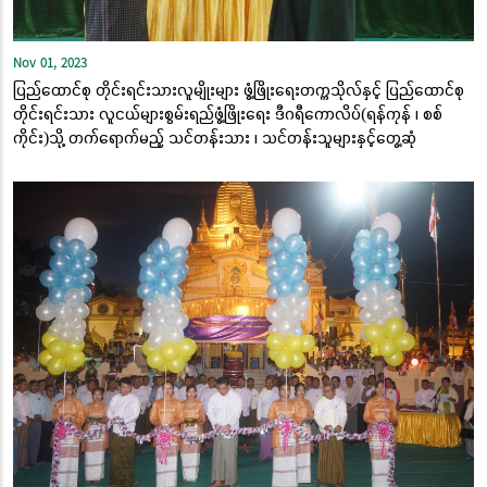
Nov 01, 2023
ပြည်ထောင်စု တိုင်းရင်းသားလူမျိုးများ ဖွံ့ဖြိုးရေးတက္ကသိုလ်နှင့် ပြည်ထောင်စု
တိုင်းရင်းသား လူငယ်များစွမ်းရည်ဖွံ့ဖြိုးရေး ဒီဂရီကောလိပ်(ရန်ကုန် ၊ စစ်
ကိုင်း)သို့ တက်ရောက်မည့် သင်တန်းသား ၊ သင်တန်းသူများနှင့်တွေ့ဆုံ