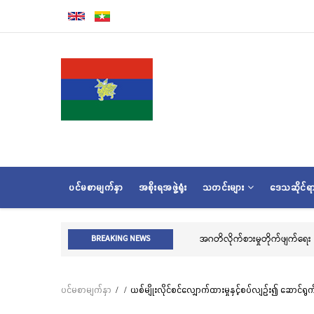
အဓိက
အကြောင်းအရာ
သို့
သွား
မည်
MAIN
ပင်မစာမျက်နှာ
အစိုးရအဖွဲ့ရုံး
သတင်းများ
ဒေသဆိုင်
NAVIGATION
ဂလာအခမ်းအနား ကျင်းပ
အဂတိလိုက်စားမှုတိုက်ဖျက်ရေး အသိပညာပေးဆ
BREAKING NEWS
ပင်မစာမျက်နှာ
/
/
ယစ်မျိုးလိုင်စင်လျှောက်ထားမှုနှင့်စပ်လျဉ်း၍ ဆောင်ရွက
Breadcrumb