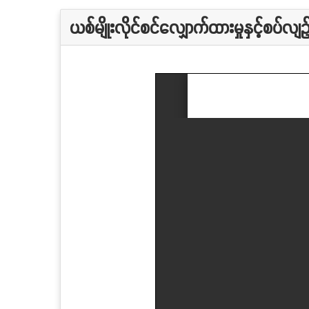
ယစ်မျိုးလိုင်စင်လျှောက်ထားမှုနှင့်စပ်လ