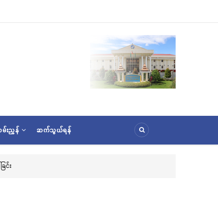
မ်းညွှန်
ဆက်သွယ်ရန်