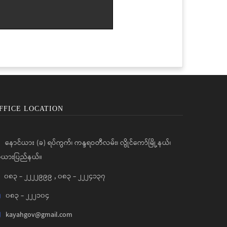
FFICE LOCATION
နောင်ယား (ခ) ရပ်ကွက်၊ ကန္ဒရဝတီလမ်း၊ လွိုင်ကော်မြို့နယ်၊
ယားပြည်နယ်။
၀၈၃ - ၂၂၂၂၉၉၉
,
၀၈၃ - ၂၂၂၄၁၃၇
၀၈၃ - ၂၂၂၁၀၄
kayahgov@gmail.com