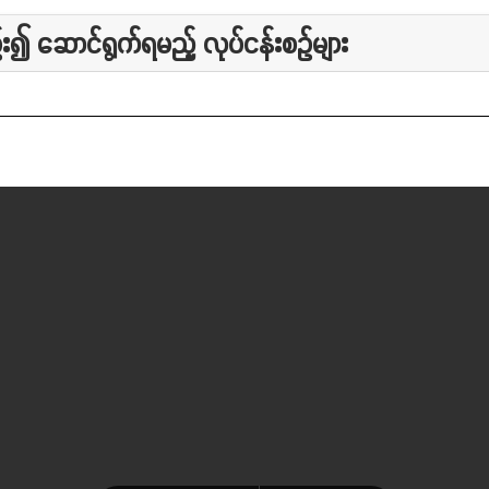
ျဉ်း၍ ဆောင်ရွက်ရမည့် လုပ်ငန်းစဉ်များ