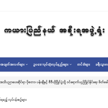
ရာအချက်အလက်များ
ဥပဒေ/လုပ်ထုံးလုပ်နည်းများ
တင်ဒါများ
ခရီးသွားလ
ိုင်ရာ ပိုစတာ၊ ပန်းချီနှင့် ဗီဒီယိုပြိုင်ပွဲသို့ ဝင်ရောက်ယှဉ်ပြိုင်နိုင်ရေး ဖိတ်ခေါ်ခြင်း
်ရမည့် လုပ်ငန်းစဉ်များ