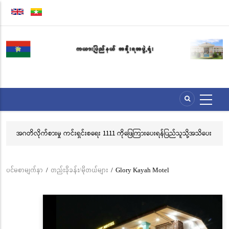
အဓိက
အကြောင်းအရာ
သို့
သွား
မည်
အဂတိလိုက်စားမှု ကင်းရှင်းစရေး 1111 ကိုဖြေကြားပေးရန်ပြည်သူသို့အသိပေး
လွ
နှိုးဆော်ခြင်း
သင
ဘ
ပင်မစာမျက်နှာ
/
တည်းခိုခန်း/မိုတယ်များ
/
Glory Kayah Motel
Breadcrumb