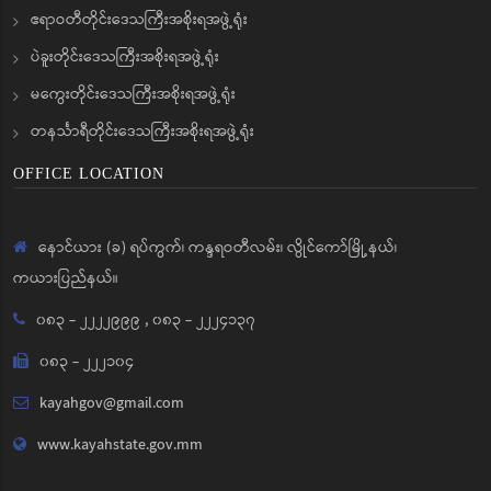
ဧရာဝတီတိုင်းဒေသကြီးအစိုးရအဖွဲ့ရုံး
ပဲခူးတိုင်းဒေသကြီးအစိုးရအဖွဲ့ရုံး
မကွေးတိုင်းဒေသကြီးအစိုးရအဖွဲ့ရုံး
တနင်္သာရီတိုင်းဒေသကြီးအစိုးရအဖွဲ့ရုံး
OFFICE LOCATION
နောင်ယား (ခ) ရပ်ကွက်၊ ကန္ဒရဝတီလမ်း၊ လွိုင်ကော်မြို့နယ်၊
ကယားပြည်နယ်။
၀၈၃ - ၂၂၂၂၉၉၉
,
၀၈၃ - ၂၂၂၄၁၃၇
၀၈၃ - ၂၂၂၁၀၄
kayahgov@gmail.com
www.kayahstate.gov.mm