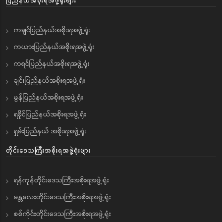
ကချင်ပြည်နယ်အစိုးရအဖွဲ့ရုံး
ကယားပြည်နယ်အစိုးရအဖွဲ့ရုံး
ကရင်ပြည်နယ်အစိုးရအဖွဲ့ရုံး
ချင်းပြည်နယ်အစိုးရအဖွဲ့ရုံး
မွန်ပြည်နယ်အစိုးရအဖွဲ့ရုံး
ရခိုင်ပြည်နယ်အစိုးရအဖွဲ့ရုံး
ရှမ်းပြည်နယ် အစိုးရအဖွဲ့ရုံး
တိုင်းဒေသကြီးအစိုးရအဖွဲ့ရုံးများ
ရန်ကုန်တိုင်းဒေသကြီးအစိုးရအဖွဲ့ရုံး
မန္တလေးတိုင်းဒေသကြီးအစိုးရအဖွဲ့ရုံး
စစ်ကိုင်းတိုင်းဒေသကြီးအစိုးရအဖွဲ့ရုံး