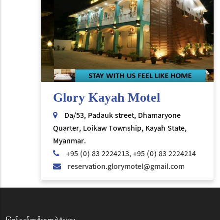
Glory Kayah Motel
Da/53, Padauk street, Dhamaryone
Quarter, Loikaw Township, Kayah State,
Myanmar.
+95 (0) 83 2224213, +95 (0) 83 2224214
reservation.glorymotel@gmail.com
ပြည်နယ်အစိုးရအဖွဲ့ရုံးများ