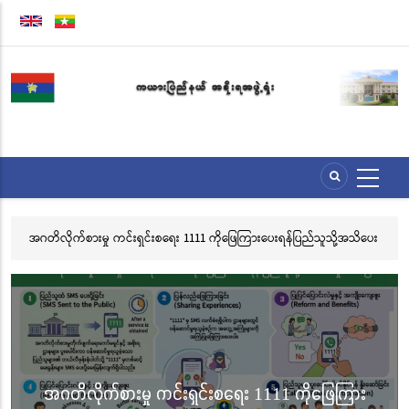
အဓိက
အကြောင်းအရာ
သို့
သွား
မည်
ပေး
လွိုင်ကော်မြို့၊ သမိုင်းဝင်ဆုတောင်းပြည့် မြို့နာမ်ရွှေစေတီတော် လုံးတော်ပြည့်ရွှေ
အ
သင်္ကန်းကပ်လှူပူဇော်ခြင်းအောင်ပွဲနှင့် (၃၆) ကြိမ်မြောက် စုပေါင်းမဟာ
ဘုံကထိန် အလှူတော်မင်္ဂလာအခမ်းအနား ကျင်းပ
လွိုင်ကော်မြို့၊ သမိုင်းဝင်ဆုတောင်းပြည့် မြို့နာမ်ရွှေ
စေတီတော် လုံးတော်ပြည့်ရွှေသင်္ကန်းကပ်လှူပူဇော်