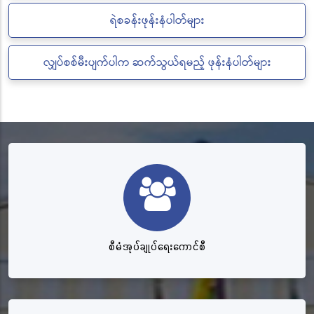
ရဲစခန်းဖုန်းနံပါတ်များ
လျှပ်စစ်မီးပျက်ပါက ဆက်သွယ်ရမည့် ဖုန်းနံပါတ်များ
စီမံအုပ်ချုပ်ရေးကောင်စီ