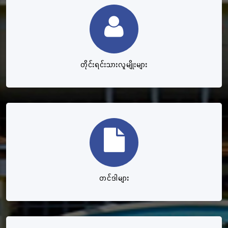
တိုင်းရင်းသားလူမျိုးများ
တင်ဒါများ