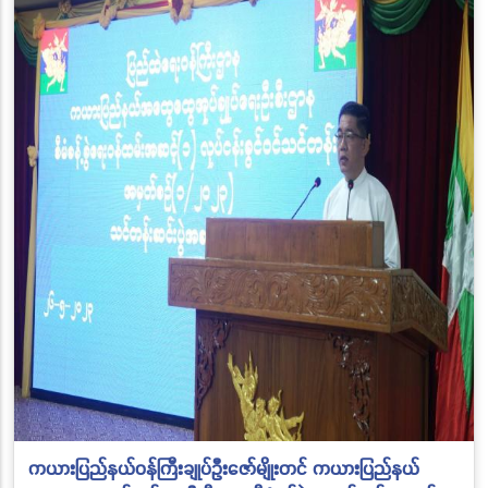
ကယားပြည်နယ်ဝန်ကြီးချုပ်ဦးဇော်မျိုးတင် ကယားပြည်နယ်