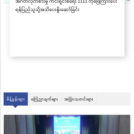
မိန့်ခွန်းများ
ကြေညာချက်များ
အခြားသတင်းများ