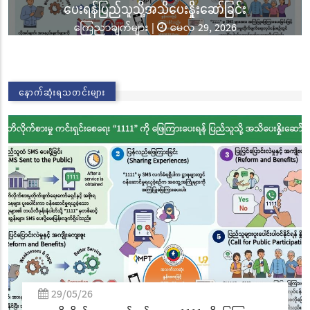
ခြင်းအောင်ပွဲနှင့် (၃၆) ကြိမ်မြောက် စုပေါင်းမဟာ
ဘုံကထိန် အလှူတော်မင်္ဂလာအခမ်းအနား ကျင်းပ
သတင်းများ
|
နိုဝင်ဘာလ 02, 2025
02/11/25
နောက်ဆုံးရသတင်းများ
လွိုင်ကော်မြို့၊ သမိုင်းဝင်ဆုတောင်းပြည့် မြို့နာမ်ရွှေ
စေတီတော် လုံးတော်ပြည့်ရွှေသင်္ကန်းကပ်လှူပူဇော်
ခြင်းအောင်ပွဲနှင့် (၃၆) ကြိမ်မြောက် စုပေါင်းမဟာ
ဘုံကထိန် အလှူတော်မင်္ဂလာအခမ်းအနား ကျင်းပ