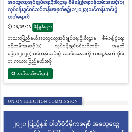
အထွေထွေအုပ်ချုပ်ရေးဦးစီးဌာန စီမံခန့်ခွဲရေးဝန်ထမ်းအဆင့်(၁)
လုပ်ငန်းခွင်ဝင်သင်တန်းအမှတ်စဉ်(၁/၂၀၂၃)သင်တန်းဆင်းပွဲ
တက်ရောက်
26/05/23
မိန့်ခွန်းများ
ကယားပြည်နယ်အထွေထွေအုပ်ချုပ်ရေးဦးစီးဌာန စီမံခန့်ခွဲရေး
ဝန်ထမ်းအဆင့်(၁) လုပ်ငန်းခွင်ဝင်သင်တန်း အမှတ်
စဉ်(၁/၂၀၂၃)သင်တန်းဆင်းပွဲ အခမ်းအနားကို ယနေ့နံနက် ပိုင်း
က ကယားပြည်နယ်အစို
ဆက်လက်ဖတ်ရှုရန်
UNION ELECTION COMMISSION