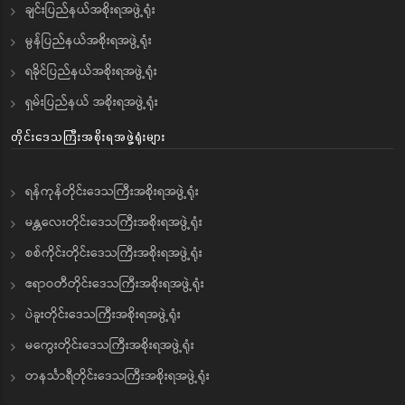
ချင်းပြည်နယ်အစိုးရအဖွဲ့ရုံး
မွန်ပြည်နယ်အစိုးရအဖွဲ့ရုံး
ရခိုင်ပြည်နယ်အစိုးရအဖွဲ့ရုံး
ရှမ်းပြည်နယ် အစိုးရအဖွဲ့ရုံး
တိုင်းဒေသကြီးအစိုးရအဖွဲ့ရုံးများ
ရန်ကုန်တိုင်းဒေသကြီးအစိုးရအဖွဲ့ရုံး
မန္တလေးတိုင်းဒေသကြီးအစိုးရအဖွဲ့ရုံး
စစ်ကိုင်းတိုင်းဒေသကြီးအစိုးရအဖွဲ့ရုံး
ဧရာဝတီတိုင်းဒေသကြီးအစိုးရအဖွဲ့ရုံး
ပဲခူးတိုင်းဒေသကြီးအစိုးရအဖွဲ့ရုံး
မကွေးတိုင်းဒေသကြီးအစိုးရအဖွဲ့ရုံး
တနင်္သာရီတိုင်းဒေသကြီးအစိုးရအဖွဲ့ရုံး