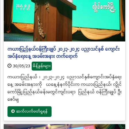
ကယားပြည်နယ်ဝန်ကြီးချုပ် ၂၀၂၃-၂၀၂၄ ပညာသင်နှစ် ကျောင်း
အပ်နှံရေးနေ့ အခမ်းအနား တက်ရောက်
30/05/23
မိန့်ခွန်းများ
ကယားပြည်နယ် ၊ ၂၀၂၃-၂၀၂၄ ပညာသင်နှစ်ကျောင်းအပ်နှံရေး
နေ့ အခမ်းအနားကို ယနေ့နံနက်ပိုင်းက ကယားပြည်နယ်၊ လွိုင်
ကော်မြို့၊ပြည်နယ်ခန်းမတွင်ကျင်းပရာ ပြည်နယ် ဝန်ကြီးချုပ် ဦး
ဇော်မျ
ဆက်လက်ဖတ်ရှုရန်