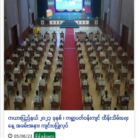
ကယားပြည်နယ် ၂၀၂၃ ခုနှစ် ၊ ကမ္ဘာ့ပတ်ဝန်းကျင် ထိန်းသိမ်းရေး
နေ့ အခမ်းအနား ကျင်းပပြုလုပ်
05/06/23
မိန့်ခွန်းများ