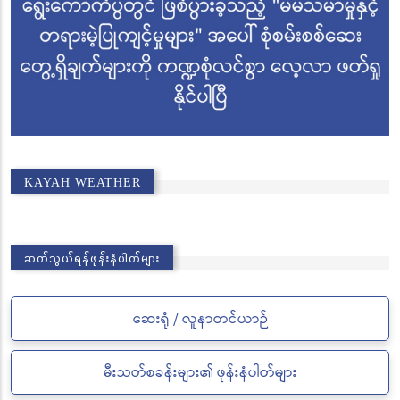
KAYAH WEATHER
ဆက်သွယ်ရန်ဖုန်းနံပါတ်များ
ဆေးရုံ / လူနာတင်ယာဉ်
မီးသတ်စခန်းများ၏ ဖုန်းနံပါတ်များ