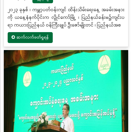
၂၀၂၃ ခုနှစ် ၊ ကမ္ဘာ့ပတ်ဝန်းကျင် ထိန်းသိမ်းရေးနေ့ အခမ်းအနား
ကို ယနေ့နံနက်ပိုင်းက လွိုင်ကော်မြို့ ၊ ပြည်နယ်ခန်းမ၌ကျင်းပ
ရာ ကယားပြည်နယ် ဝန်ကြီးချုပ် ဦးဇော်မျိုးတင် ၊ ပြည်နယ်အစ
ဆက်လက်ဖတ်ရှုရန်