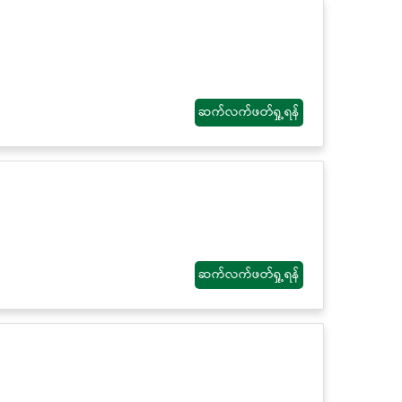
ဆက်လက်ဖတ်ရှု့ရန်
ဆက်လက်ဖတ်ရှု့ရန်