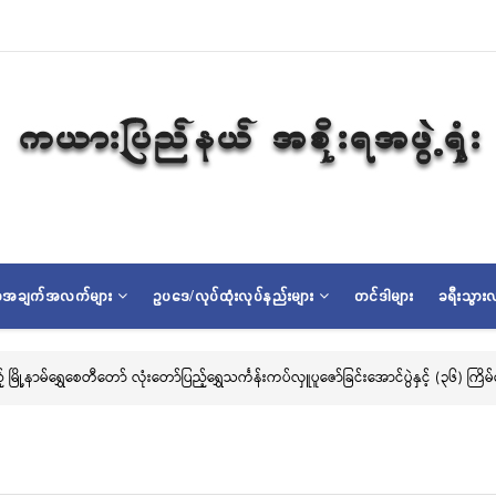
ရာအချက်အလက်များ
ဥပဒေ/လုပ်ထုံးလုပ်နည်းများ
တင်ဒါများ
ခရီးသွားလ
ြည့် မြို့နာမ်ရွှေစေတီတော် လုံးတော်ပြည့်ရွှေသင်္ကန်းကပ်လှူပူဇော်ခြင်းအောင်ပွဲနှင့် (