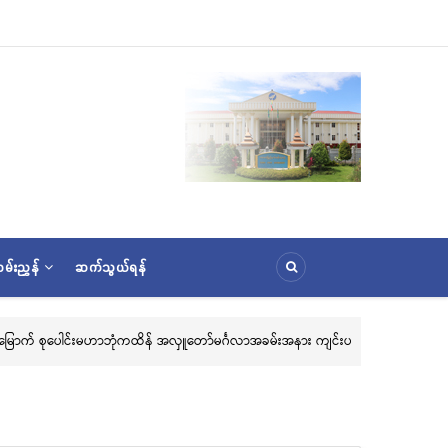
မ်းညွှန်
ဆက်သွယ်ရန်
၃၆) ကြိမ်မြောက် စုပေါင်းမဟာဘုံကထိန် အလှူတော်မင်္ဂလာအခမ်းအနား ကျင်းပ