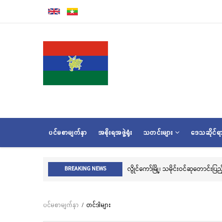
အဓိက
အကြောင်းအရာ
သို့
သွား
မည်
MAIN
ပင်မစာမျက်နှာ
အစိုးရအဖွဲ့ရုံး
သတင်းများ
ဒေသဆိုင်
NAVIGATION
လွိုင်ကော်မြို့၊ သမိုင်းဝင်ဆုတောင်းပ
BREAKING NEWS
ပင်မစာမျက်နှာ
/
တင်ဒါများ
Breadcrumb