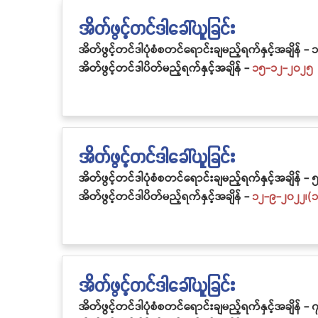
အိတ်ဖွင့်တင်ဒါခေါ်ယူခြင်း
အိတ်ဖွင့်တင်ဒါပုံစံစတင်ရောင်းချမည့်ရက်နှင့်အချိန် -
၁
အိတ်ဖွင့်တင်ဒါပိတ်မည့်ရက်နှင့်အချိန် -
၁၅-၁၂-၂၀၂၅
အိတ်ဖွင့်တင်ဒါခေါ်ယူခြင်း
အိတ်ဖွင့်တင်ဒါပုံစံစတင်ရောင်းချမည့်ရက်နှင့်အချိန် -
၅
အိတ်ဖွင့်တင်ဒါပိတ်မည့်ရက်နှင့်အချိန် -
၁၂-၉-၂၀၂၂၊(၁
အိတ်ဖွင့်တင်ဒါခေါ်ယူခြင်း
အိတ်ဖွင့်တင်ဒါပုံစံစတင်ရောင်းချမည့်ရက်နှင့်အချိန် -
၇