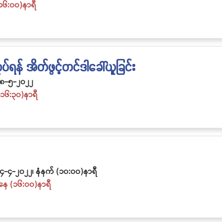
၁၆:၀၀)နာရီ
န် အိတ်ဖွင့်တင်ဒါခေါ်ယူခြင်း
၈-၅-၂၀၂၂
(၁၆:၃၀)နာရီ
၄-၄-၂၀၂၂၊ နံနက် (၁၀:၀၀)နာရီ
နေ (၁၆:၀၀)နာရီ