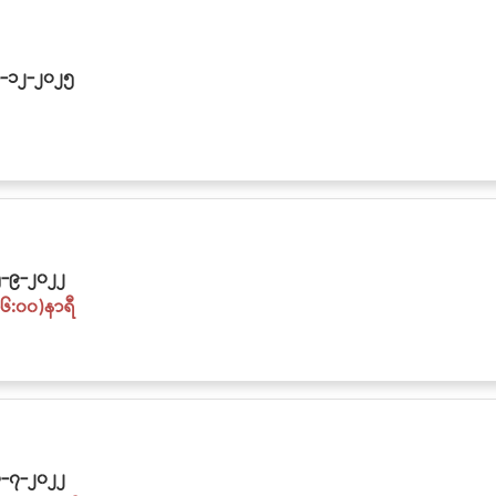
-၁၂-၂၀၂၅
-၉-၂၀၂၂
၆:၀၀)နာရီ
-၇-၂၀၂၂