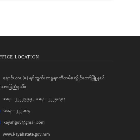
FFICE LOCATION
နောင်ယား (ခ) ရပ်ကွက်၊ ကန္ဒရဝတီလမ်း၊ လွိုင်ကော်မြို့နယ်၊
ယားပြည်နယ်။
၀၈၃ - ၂၂၂၂၉၉၉
,
၀၈၃ - ၂၂၂၄၁၃၇
၀၈၃ - ၂၂၂၁၀၄
kayahgov@gmail.com
www.kayahstate.gov.mm