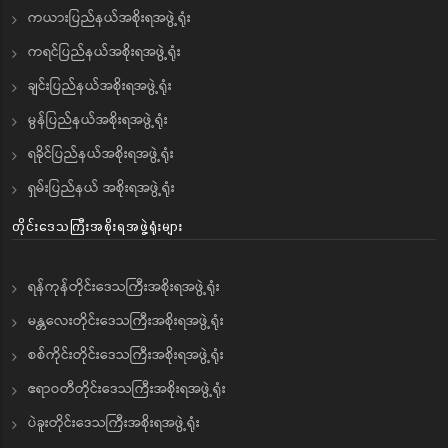
ကယားပြည်နယ်အစိုးရအဖွဲ့ရုံး
ကရင်ပြည်နယ်အစိုးရအဖွဲ့ရုံး
ချင်းပြည်နယ်အစိုးရအဖွဲ့ရုံး
မွန်ပြည်နယ်အစိုးရအဖွဲ့ရုံး
ရခိုင်ပြည်နယ်အစိုးရအဖွဲ့ရုံး
ရှမ်းပြည်နယ် အစိုးရအဖွဲ့ရုံး
တိုင်းဒေသကြီးအစိုးရအဖွဲ့ရုံးများ
ရန်ကုန်တိုင်းဒေသကြီးအစိုးရအဖွဲ့ရုံး
မန္တလေးတိုင်းဒေသကြီးအစိုးရအဖွဲ့ရုံး
စစ်ကိုင်းတိုင်းဒေသကြီးအစိုးရအဖွဲ့ရုံး
ဧရာဝတီတိုင်းဒေသကြီးအစိုးရအဖွဲ့ရုံး
ပဲခူးတိုင်းဒေသကြီးအစိုးရအဖွဲ့ရုံး