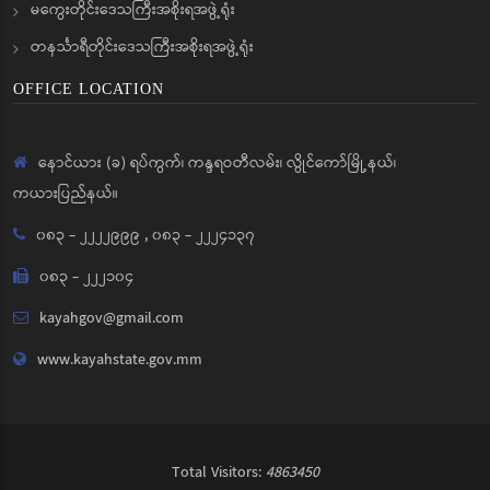
မကွေးတိုင်းဒေသကြီးအစိုးရအဖွဲ့ရုံး
တနင်္သာရီတိုင်းဒေသကြီးအစိုးရအဖွဲ့ရုံး
OFFICE LOCATION
နောင်ယား (ခ) ရပ်ကွက်၊ ကန္ဒရဝတီလမ်း၊ လွိုင်ကော်မြို့နယ်၊
ကယားပြည်နယ်။
၀၈၃ - ၂၂၂၂၉၉၉
,
၀၈၃ - ၂၂၂၄၁၃၇
၀၈၃ - ၂၂၂၁၀၄
kayahgov@gmail.com
www.kayahstate.gov.mm
Total Visitors:
4863450