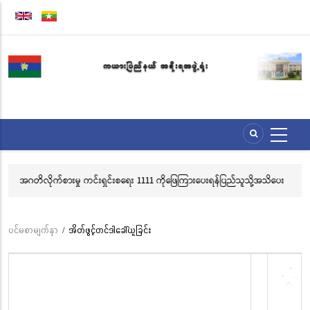
အဓိက
အကြောင်းအရာ
သို့
သွား
မည်
ားမှု ကင်းရှင်းစရေး 1111 ကိုဖြေကြားပေးရန်ပြည်သူသို့အသိပေး
လွိုင်ကော်မြို့၊ သမိ
း
သင်္ကန်းကပ်လှူပူဇော
ဘုံကထိန် အလှူတော
ပင်မစာမျက်နှာ
/
အိတ်ဖွင့်တင်ဒါခေါ်ယူခြင်း
Breadcrumb