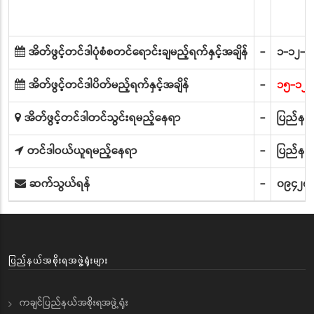
အိတ်ဖွင့်တင်ဒါပုံစံစတင်ရောင်းချမည့်ရက်နှင့်အချိန်
-
၁-၁၂-၂
အိတ်ဖွင့်တင်ဒါပိတ်မည့်ရက်နှင့်အချိန်
-
၁၅-၁၂-
အိတ်ဖွင့်တင်ဒါတင်သွင်းရမည့်နေရာ
-
ပြည်နယ်
တင်ဒါဝယ်ယူရမည့်နေရာ
-
ပြည်နယ်
ဆက်သွယ်ရန်
-
၀၉၄၂၈
ပြည်နယ်အစိုးရအဖွဲ့ရုံးများ
ကချင်ပြည်နယ်အစိုးရအဖွဲ့ရုံး