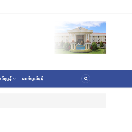
မ်းညွှန်
ဆက်သွယ်ရန်