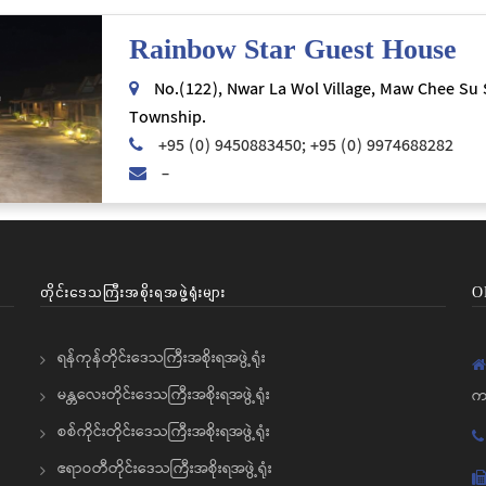
Rainbow Star Guest House
No.(122), Nwar La Wol Village, Maw Chee Su 
Township.
+95 (0) 9450883450; +95 (0) 9974688282
-
တိုင်းဒေသကြီးအစိုးရအဖွဲ့ရုံးများ
O
ရန်ကုန်တိုင်းဒေသကြီးအစိုးရအဖွဲ့ရုံး
မန္တလေးတိုင်းဒေသကြီးအစိုးရအဖွဲ့ရုံး
က
စစ်ကိုင်းတိုင်းဒေသကြီးအစိုးရအဖွဲ့ရုံး
ဧရာဝတီတိုင်းဒေသကြီးအစိုးရအဖွဲ့ရုံး