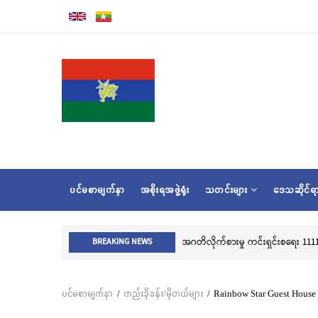
အဓိက
အကြောင်းအရာ
သို့
သွား
မည်
MAIN
ပင်မစာမျက်နှာ
အစိုးရအဖွဲ့ရုံး
သတင်းများ
ဒေသဆိုင်
NAVIGATION
အဂတိလိုက်စားမှု ကင်းရှင်းစရေး 1111 
BREAKING NEWS
ပင်မစာမျက်နှာ
/
တည်းခိုခန်း/မိုတယ်များ
/
Rainbow Star Guest House
Breadcrumb