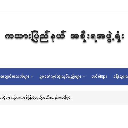
ရာအချက်အလက်များ
ဥပဒေ/လုပ်ထုံးလုပ်နည်းများ
တင်ဒါများ
ခရီးသွားလ
ကိုဖြေကြားပေးရန်ပြည်သူသို့အသိပေးနှိုးဆော်ခြင်း