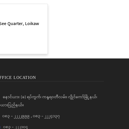
See Quarter, Loikaw
FFICE LOCATION
နောင်ယား (ခ) ရပ်ကွက်၊ ကန္ဒရဝတီလမ်း၊ လွိုင်ကော်မြို့နယ်၊
ယားပြည်နယ်။
၀၈၃ - ၂၂၂၂၉၉၉
,
၀၈၃ - ၂၂၂၄၁၃၇
၀၈၃ - ၂၂၂၁၀၄