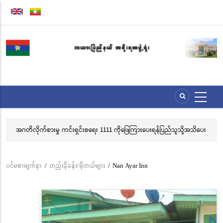
အဓိက
အကြောင်းအရာ
သို့
သွား
မည်
အဂတိလိုက်စားမှု ကင်းရှင်းစရေး 1111 ကိုဖြေကြားပေးရန်ပြည်သူသို့အသိပေး
လွိုင်
နှိုးဆော်ခြင်း
သင်္ကန
ဘုံကထ
ပင်မစာမျက်နှာ
/
တည်းခိုခန်း/မိုတယ်များ
/
Nan Ayar Inn
Breadcrumb