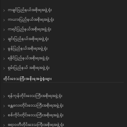
ကချင်ပြည်နယ်အစိုးရအဖွဲ့ရုံး
ကယားပြည်နယ်အစိုးရအဖွဲ့ရုံး
ကရင်ပြည်နယ်အစိုးရအဖွဲ့ရုံး
ချင်းပြည်နယ်အစိုးရအဖွဲ့ရုံး
မွန်ပြည်နယ်အစိုးရအဖွဲ့ရုံး
ရခိုင်ပြည်နယ်အစိုးရအဖွဲ့ရုံး
ရှမ်းပြည်နယ် အစိုးရအဖွဲ့ရုံး
တိုင်းဒေသကြီးအစိုးရအဖွဲ့ရုံးများ
ရန်ကုန်တိုင်းဒေသကြီးအစိုးရအဖွဲ့ရုံး
မန္တလေးတိုင်းဒေသကြီးအစိုးရအဖွဲ့ရုံး
စစ်ကိုင်းတိုင်းဒေသကြီးအစိုးရအဖွဲ့ရုံး
ဧရာဝတီတိုင်းဒေသကြီးအစိုးရအဖွဲ့ရုံး