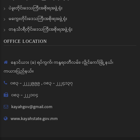
ပဲခူးတိုင်းဒေသကြီးအစိုးရအဖွဲ့ရုံး
မကွေးတိုင်းဒေသကြီးအစိုးရအဖွဲ့ရုံး
တနင်္သာရီတိုင်းဒေသကြီးအစိုးရအဖွဲ့ရုံး
OFFICE LOCATION
နောင်ယား (ခ) ရပ်ကွက်၊ ကန္ဒရဝတီလမ်း၊ လွိုင်ကော်မြို့နယ်၊
ကယားပြည်နယ်။
၀၈၃ - ၂၂၂၂၉၉၉
,
၀၈၃ - ၂၂၂၄၁၃၇
၀၈၃ - ၂၂၂၁၀၄
kayahgov@gmail.com
www.kayahstate.gov.mm