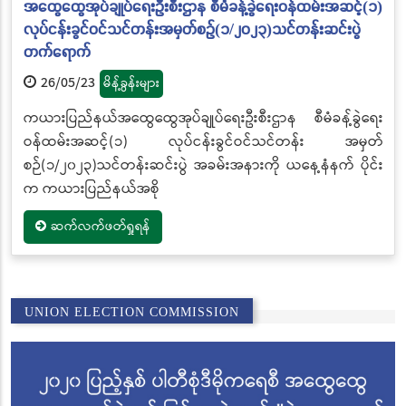
အထွေထွေအုပ်ချုပ်ရေးဦးစီးဌာန စီမံခန့်ခွဲရေးဝန်ထမ်းအဆင့်(၁)
လုပ်ငန်းခွင်ဝင်သင်တန်းအမှတ်စဉ်(၁/၂၀၂၃)သင်တန်းဆင်းပွဲ
တက်ရောက်
26/05/23
မိန့်ခွန်းများ
ကယားပြည်နယ်အထွေထွေအုပ်ချုပ်ရေးဦးစီးဌာန စီမံခန့်ခွဲရေး
ဝန်ထမ်းအဆင့်(၁) လုပ်ငန်းခွင်ဝင်သင်တန်း အမှတ်
စဉ်(၁/၂၀၂၃)သင်တန်းဆင်းပွဲ အခမ်းအနားကို ယနေ့နံနက် ပိုင်း
က ကယားပြည်နယ်အစို
ဆက်လက်ဖတ်ရှုရန်
UNION ELECTION COMMISSION