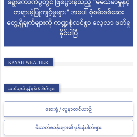
KAYAH WEATHER
ဆက်သွယ်ရန်ဖုန်းနံပါတ်များ
ဆေးရုံ / လူနာတင်ယာဉ်
မီးသတ်စခန်းများ၏ ဖုန်းနံပါတ်များ