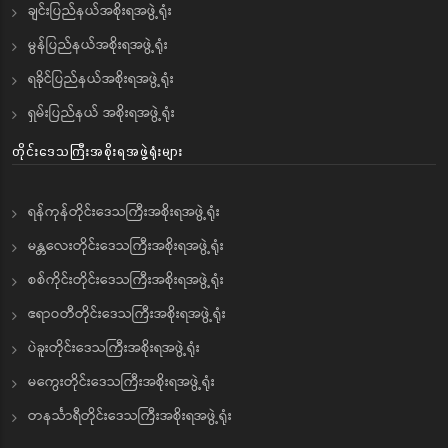
ချင်းပြည်နယ်အစိုးရအဖွဲ့ရုံး
မွန်ပြည်နယ်အစိုးရအဖွဲ့ရုံး
ရခိုင်ပြည်နယ်အစိုးရအဖွဲ့ရုံး
ရှမ်းပြည်နယ် အစိုးရအဖွဲ့ရုံး
တိုင်းဒေသကြီးအစိုးရအဖွဲ့ရုံးများ
ရန်ကုန်တိုင်းဒေသကြီးအစိုးရအဖွဲ့ရုံး
မန္တလေးတိုင်းဒေသကြီးအစိုးရအဖွဲ့ရုံး
စစ်ကိုင်းတိုင်းဒေသကြီးအစိုးရအဖွဲ့ရုံး
ဧရာဝတီတိုင်းဒေသကြီးအစိုးရအဖွဲ့ရုံး
ပဲခူးတိုင်းဒေသကြီးအစိုးရအဖွဲ့ရုံး
မကွေးတိုင်းဒေသကြီးအစိုးရအဖွဲ့ရုံး
တနင်္သာရီတိုင်းဒေသကြီးအစိုးရအဖွဲ့ရုံး