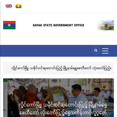
Skip
to
main
content
ေး
လွိုင်ကော်မြို့၊ သမိုင်းဝင်ဆုတောင်းပြည့် မြို့နာမ်ရွှေစေတီတော် လုံးတော်ပြည့်ရွှေ
အိ
သင်္ကန်းကပ်လှူပူဇော်ခြင်းအောင်ပွဲနှင့် (၃၆) ကြိမ်မြောက် စုပေါင်းမဟာ
ဘုံကထိန် အလှူတော်မင်္ဂလာအခမ်းအနား ကျင်းပ
လွိုင်ကော်မြို့၊ သမိုင်းဝင်ဆုတောင်းပြည့် မြို့နာမ်ရွှေ
စေတီတော် လုံးတော်ပြည့်ရွှေသင်္ကန်းကပ်လှူပူဇော်