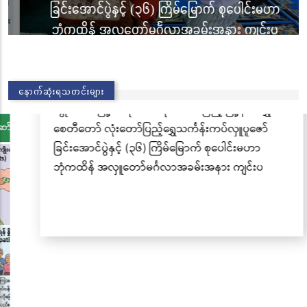
ခြင်းအောင်ပွဲနှင့် (၃၆) ကြိမ်မြောက် စုပေါင်းမဟာ
ဘုံကထိန် အလှူတော်မင်္ဂလာအခမ်းအနား ကျင်းပ
သတင်းများ
|
Nov 02, 2025
နောက်ဆုံးရသတင်းများ
02/11/25