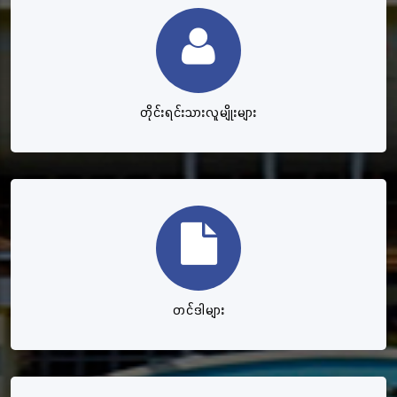
တိုင်းရင်းသားလူမျိုးများ
တင်ဒါများ