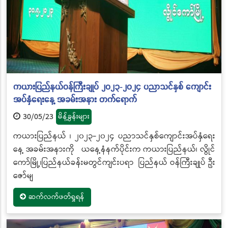
ကယားပြည်နယ်ဝန်ကြီးချုပ် ၂၀၂၃-၂၀၂၄ ပညာသင်နှစ် ကျောင်း
အပ်နှံရေးနေ့ အခမ်းအနား တက်ရောက်
30/05/23
မိန့်ခွန်းများ
ကယားပြည်နယ် ၊ ၂၀၂၃-၂၀၂၄ ပညာသင်နှစ်ကျောင်းအပ်နှံရေး
နေ့ အခမ်းအနားကို ယနေ့နံနက်ပိုင်းက ကယားပြည်နယ်၊ လွိုင်
ကော်မြို့၊ပြည်နယ်ခန်းမတွင်ကျင်းပရာ ပြည်နယ် ဝန်ကြီးချုပ် ဦး
ဇော်မျ
ဆက်လက်ဖတ်ရှုရန်