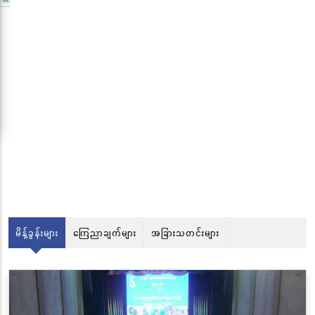
လွိုင်ကော်မြို့၊ သမိုင်းဝင်ဆုတောင်းပြည့် မြို့နာမ်ရွှေ
စေတီတော် လုံးတော်ပြည့်ရွှေသင်္ကန်းကပ်လှူပူဇော်
ခြင်းအောင်ပွဲနှင့် (၃၆) ကြိမ်မြောက် စုပေါင်းမဟာ
ဘုံကထိန် အလှူတော်မင်္ဂလာအခမ်းအနား ကျင်းပ
မိန့်ခွန်းများ
ကြေညာချက်များ
အခြားသတင်းများ