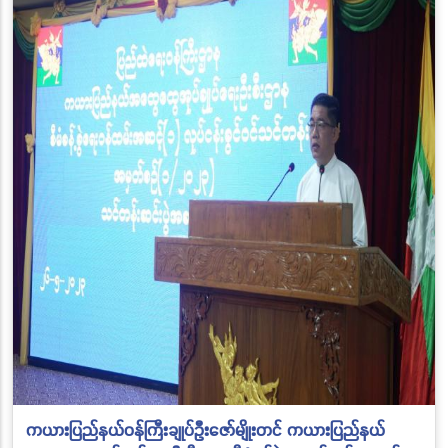
ကယားပြည်နယ်ဝန်ကြီးချုပ်ဦးဇော်မျိုးတင် ကယားပြည်နယ်