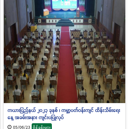
ကယားပြည်နယ် ၂၀၂၃ ခုနှစ် ၊ ကမ္ဘာ့ပတ်ဝန်းကျင် ထိန်းသိမ်းရေး
နေ့ အခမ်းအနား ကျင်းပပြုလုပ်
05/06/23
မိန့်ခွန်းများ