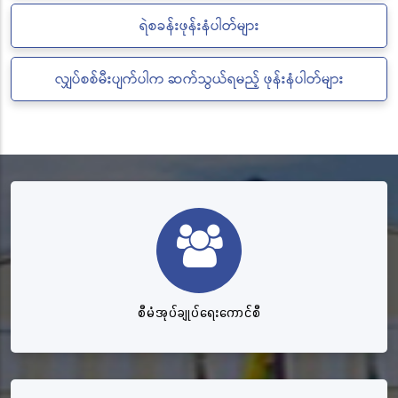
ရဲစခန်းဖုန်းနံပါတ်များ
လျှပ်စစ်မီးပျက်ပါက ဆက်သွယ်ရမည့် ဖုန်းနံပါတ်များ
စီမံအုပ်ချုပ်ရေးကောင်စီ