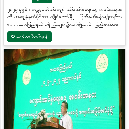
၂၀၂၃ ခုနှစ် ၊ ကမ္ဘာ့ပတ်ဝန်းကျင် ထိန်းသိမ်းရေးနေ့ အခမ်းအနား
ကို ယနေ့နံနက်ပိုင်းက လွိုင်ကော်မြို့ ၊ ပြည်နယ်ခန်းမ၌ကျင်းပ
ရာ ကယားပြည်နယ် ဝန်ကြီးချုပ် ဦးဇော်မျိုးတင် ၊ ပြည်နယ်အစ
ဆက်လက်ဖတ်ရှုရန်