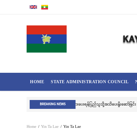
Skip
to
main
content
MAIN
HOME
STATE ADMINISTRATION COUNCIL
NAVIGATION
လွိုင်ကော်မ
BREAKING NEWS
Home
/
Yin Ta Lae
/
Yin Ta Lae
Breadcrumb