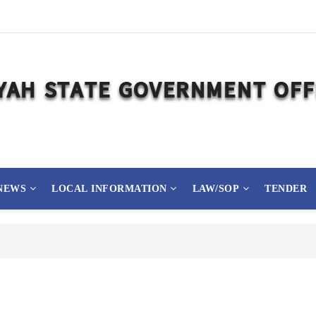
NEWS
LOCAL INFORMATION
LAW/SOP
TENDER
ြို့၊ သမိုင်းဝင်ဆုတောင်းပြည့် မြို့နာမ်ရွှေစေတီတော် လုံးတော်ပြည့်ရွှေသင်္ကန်းကပ်လှူပ