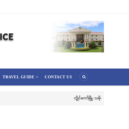
TRAVEL GUIDE
CONTACT US
ူဇော်ခြင်းအောင်ပွဲနှင့် (၃၆) ကြိမ်မြောက် စုပေါင်းမဟာဘုံကထိန် အလှူတော်မင်္ဂလာအခမ်းအနား