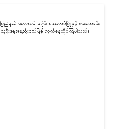
ပြည်နယ် ဘောလခဲ ခရိုင်၊ ဘောလခဲမြို့နှင့် ဖားဆောင်း
များမှာ လူဦးရေအနည်းငယ်ဖြန့် ကျက်နေထိုင်ကြပါသည်။