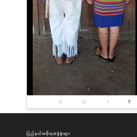
ပြည်နယ်အစိုးရအဖွဲ့ရုံးများ