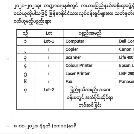
၂၀၂၀-၂၀၂၁ခု၊ ဘဏ္ဍာရေးနှစ်တွင် ကယားပြည်နယ်အစိုးရအဖွဲ့ရုံး
ဝယ်ယူလိုပါသဖြင့် မြန်မာနိုင်ငံသားလုပ်ငန်းရှင်မျးအား သတ်မှတ
ဝယ်ယူမည့်ပစ္စည်းများ
စဉ်
Lot
ပစ္စည်းအမည်
၁
Lot-1
Computer
Dell Cor
၂
။
Copier
Canon I
၃
။
Scanner
Life 400
-
၄
။
Colour Printer
Epson L
၅
။
Laser Printer
LBP 29
၆
။
Fax
Panason
၇
Lot-2
ပြည်နယ်အစည်း အဝေး
ခန်းမတွင် အသံပိုင်းဆိုင်ရာ
တပ်ဆင်ခြင်း
-
၈-၁၀-၂၀၂၀၊ နံနက် (၁၀:၀၀)နာရီ