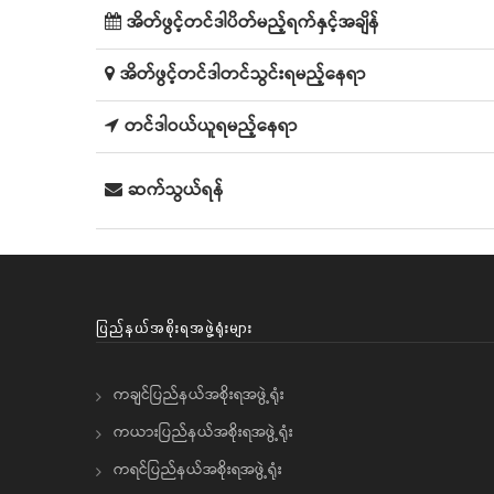
အိတ်ဖွင့်တင်ဒါပိတ်မည့်ရက်နှင့်အချိန်
အိတ်ဖွင့်တင်ဒါတင်သွင်းရမည့်နေရာ
တင်ဒါဝယ်ယူရမည့်နေရာ
ဆက်သွယ်ရန်
ပြည်နယ်အစိုးရအဖွဲ့ရုံးများ
ကချင်ပြည်နယ်အစိုးရအဖွဲ့ရုံး
ကယားပြည်နယ်အစိုးရအဖွဲ့ရုံး
ကရင်ပြည်နယ်အစိုးရအဖွဲ့ရုံး