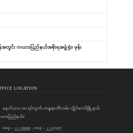
ျိန်အတွင်း ကယားပြည်နယ်အစိုးရအဖွဲ့ရုံး၊ ဖုန်း
FFICE LOCATION
နောင်ယား (ခ) ရပ်ကွက်၊ ကန္ဒရဝတီလမ်း၊ လွိုင်ကော်မြို့နယ်၊
ယားပြည်နယ်။
၀၈၃ - ၂၂၂၂၉၉၉
,
၀၈၃ - ၂၂၂၄၁၃၇