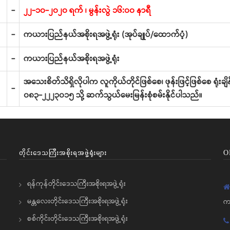
-
၂၂-၁၀-၂၀၂၀ ရက် ၊ မွန်းလွဲ ၁၆:၀၀ နာရီ
-
ကယားပြည်နယ်အစိုးရအဖွဲ့ရုံး (အုပ်ချုပ်/ထောက်ပံ့)
-
ကယားပြည်နယ်အစိုးရအဖွဲ့ရုံး
အသေးစိတ်သိရှိလိုပါက လူကိုယ်တိုင်ဖြစ်စေ၊ ဖုန်းဖြင့်ဖြစ်စေ ရုံးခ
-
၀၈၃-၂၂၂၃၀၁၅ သို့ ဆက်သွယ်မေးမြန်းစုံစမ်းနိုင်ပါသည်။
တိုင်းဒေသကြီးအစိုးရအဖွဲ့ရုံးများ
O
ရန်ကုန်တိုင်းဒေသကြီးအစိုးရအဖွဲ့ရုံး
မန္တလေးတိုင်းဒေသကြီးအစိုးရအဖွဲ့ရုံး
က
စစ်ကိုင်းတိုင်းဒေသကြီးအစိုးရအဖွဲ့ရုံး