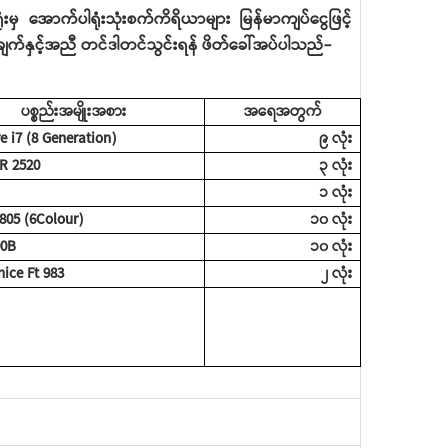
မှ အောက်ပါရုံးသုံးစက်ကိရိယာများ မြန်မာကျပ်ငွေဖြင့်
်ချက်နှင့်အညီ တင်ဒါတင်သွင်းရန် ဖိတ်ခေါ်အပ်ပါသည်-
ပစ္စည်းအမျိုးအစား
အရေအတွက်
e i7 (8 Generation)
၉ လုံး
R 2520
၃ လုံး
၁ လုံး
805 (6Colour)
၁၀ လုံး
00B
၁၀ လုံး
ice Ft 983
၂ လုံး