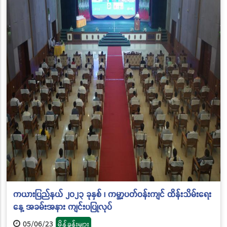
ကယားပြည်နယ် ၂၀၂၃ ခုနှစ် ၊ ကမ္ဘာ့ပတ်ဝန်းကျင် ထိန်းသိမ်းရေး
နေ့ အခမ်းအနား ကျင်းပပြုလုပ်
05/06/23
မိန့်ခွန်းများ