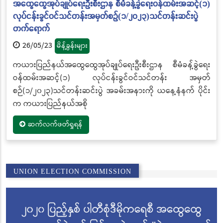
အထွေထွေအုပ်ချုပ်ရေးဦးစီးဌာန စီမံခန့်ခွဲရေးဝန်ထမ်းအဆင့်(၁)
လုပ်ငန်းခွင်ဝင်သင်တန်းအမှတ်စဉ်(၁/၂၀၂၃)သင်တန်းဆင်းပွဲ
တက်ရောက်
26/05/23
မိန့်ခွန်းများ
ကယားပြည်နယ်အထွေထွေအုပ်ချုပ်ရေးဦးစီးဌာန စီမံခန့်ခွဲရေး
ဝန်ထမ်းအဆင့်(၁) လုပ်ငန်းခွင်ဝင်သင်တန်း အမှတ်
စဉ်(၁/၂၀၂၃)သင်တန်းဆင်းပွဲ အခမ်းအနားကို ယနေ့နံနက် ပိုင်း
က ကယားပြည်နယ်အစို
ဆက်လက်ဖတ်ရှုရန်
UNION ELECTION COMMISSION