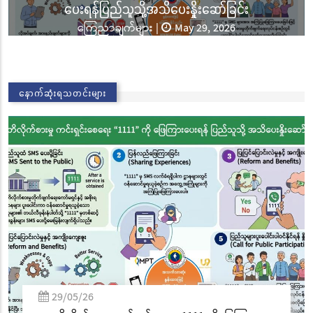
ခြင်းအောင်ပွဲနှင့် (၃၆) ကြိမ်မြောက် စုပေါင်းမဟာ
ဘုံကထိန် အလှူတော်မင်္ဂလာအခမ်းအနား ကျင်းပ
သတင်းများ
|
Nov 02, 2025
02/11/25
နောက်ဆုံးရသတင်းများ
လွိုင်ကော်မြို့၊ သမိုင်းဝင်ဆုတောင်းပြည့် မြို့နာမ်ရွှေ
စေတီတော် လုံးတော်ပြည့်ရွှေသင်္ကန်းကပ်လှူပူဇော်
ခြင်းအောင်ပွဲနှင့် (၃၆) ကြိမ်မြောက် စုပေါင်းမဟာ
ဘုံကထိန် အလှူတော်မင်္ဂလာအခမ်းအနား ကျင်းပ