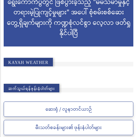
KAYAH WEATHER
ဆက်သွယ်ရန်ဖုန်းနံပါတ်များ
ဆေးရုံ / လူနာတင်ယာဉ်
မီးသတ်စခန်းများ၏ ဖုန်းနံပါတ်များ