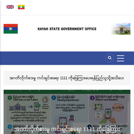
Skip
to
main
content
ိပေး
လွိုင်ကော်မြို့၊ သမိုင်းဝင်ဆုတောင်းပြည့် မြို့နာမ်ရွှေစေတီတော် လုံးတော်ပြည့်ရွှေ
သင်္ကန်းကပ်လှူပူဇော်ခြင်းအောင်ပွဲနှင့် (၃၆) ကြိမ်မြောက် စုပေါင်းမဟာ
ဘုံကထိန် အလှူတော်မင်္ဂလာအခမ်းအနား ကျင်းပ
လွိုင်ကော်မြို့၊ သမိုင်းဝင်ဆုတောင်းပြည့် မြို့နာမ်ရွှေ
စေတီတော် လုံးတော်ပြည့်ရွှေသင်္ကန်းကပ်လှူပူဇော်