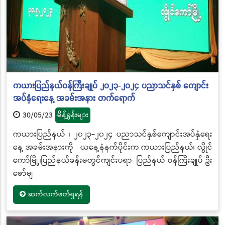
ကယားပြည်နယ်ဝန်ကြီးချုပ် ၂၀၂၃-၂၀၂၄ ပညာသင်နှစ် ကျောင်း
အပ်နှံရေးနေ့ အခမ်းအနား တက်ရောက်
30/05/23
မိန့်ခွန်းများ
ကယားပြည်နယ် ၊ ၂၀၂၃-၂၀၂၄ ပညာသင်နှစ်ကျောင်းအပ်နှံရေး
နေ့ အခမ်းအနားကို ယနေ့နံနက်ပိုင်းက ကယားပြည်နယ်၊ လွိုင်
ကော်မြို့၊ပြည်နယ်ခန်းမတွင်ကျင်းပရာ ပြည်နယ် ဝန်ကြီးချုပ် ဦး
ဇော်မျ
ဆက်လက်ဖတ်ရှုရန်