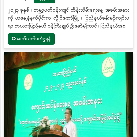
၂၀၂၃ ခုနှစ် ၊ ကမ္ဘာ့ပတ်ဝန်းကျင် ထိန်းသိမ်းရေးနေ့ အခမ်းအနား
ကို ယနေ့နံနက်ပိုင်းက လွိုင်ကော်မြို့ ၊ ပြည်နယ်ခန်းမ၌ကျင်းပ
ရာ ကယားပြည်နယ် ဝန်ကြီးချုပ် ဦးဇော်မျိုးတင် ၊ ပြည်နယ်အစ
ဆက်လက်ဖတ်ရှုရန်