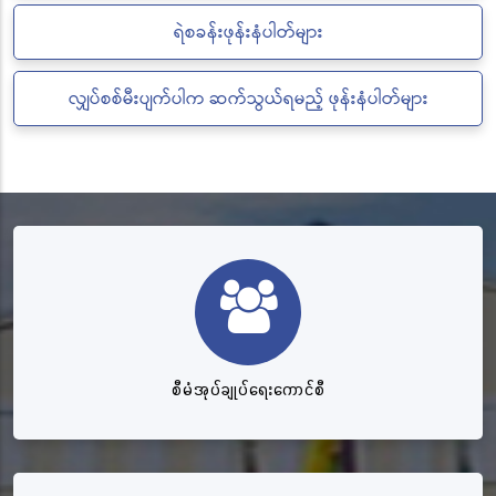
ရဲစခန်းဖုန်းနံပါတ်များ
လျှပ်စစ်မီးပျက်ပါက ဆက်သွယ်ရမည့် ဖုန်းနံပါတ်များ
စီမံအုပ်ချုပ်ရေးကောင်စီ