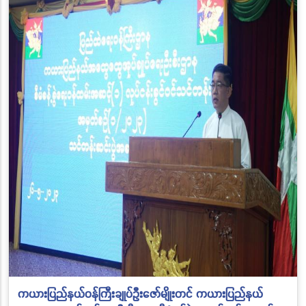
ကယားပြည်နယ်ဝန်ကြီးချုပ်ဦးဇော်မျိုးတင် ကယားပြည်နယ်