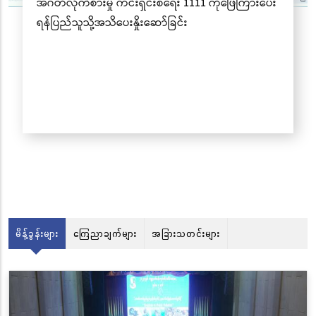
မိန့်ခွန်းများ
ကြေညာချက်များ
အခြားသတင်းများ