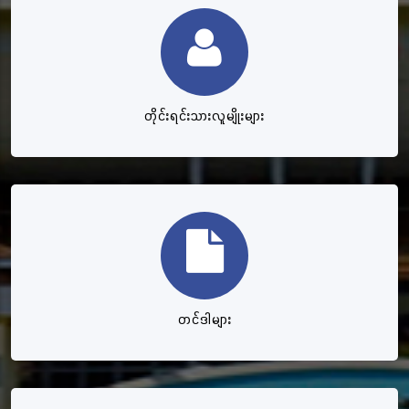
တိုင်းရင်းသားလူမျိုးများ
တင်ဒါများ