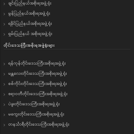
ချင်းပြည်နယ်အစိုးရအဖွဲ့ရုံး
မွန်ပြည်နယ်အစိုးရအဖွဲ့ရုံး
ရခိုင်ပြည်နယ်အစိုးရအဖွဲ့ရုံး
ရှမ်းပြည်နယ် အစိုးရအဖွဲ့ရုံး
တိုင်းဒေသကြီးအစိုးရအဖွဲ့ရုံးများ
ရန်ကုန်တိုင်းဒေသကြီးအစိုးရအဖွဲ့ရုံး
မန္တလေးတိုင်းဒေသကြီးအစိုးရအဖွဲ့ရုံး
စစ်ကိုင်းတိုင်းဒေသကြီးအစိုးရအဖွဲ့ရုံး
ဧရာဝတီတိုင်းဒေသကြီးအစိုးရအဖွဲ့ရုံး
ပဲခူးတိုင်းဒေသကြီးအစိုးရအဖွဲ့ရုံး
မကွေးတိုင်းဒေသကြီးအစိုးရအဖွဲ့ရုံး
တနင်္သာရီတိုင်းဒေသကြီးအစိုးရအဖွဲ့ရုံး