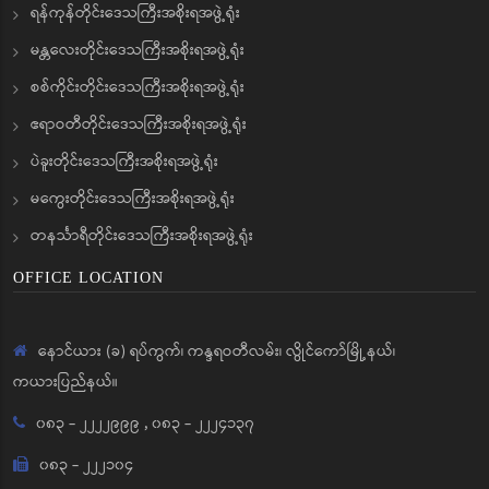
ရန်ကုန်တိုင်းဒေသကြီးအစိုးရအဖွဲ့ရုံး
မန္တလေးတိုင်းဒေသကြီးအစိုးရအဖွဲ့ရုံး
စစ်ကိုင်းတိုင်းဒေသကြီးအစိုးရအဖွဲ့ရုံး
ဧရာဝတီတိုင်းဒေသကြီးအစိုးရအဖွဲ့ရုံး
ပဲခူးတိုင်းဒေသကြီးအစိုးရအဖွဲ့ရုံး
မကွေးတိုင်းဒေသကြီးအစိုးရအဖွဲ့ရုံး
တနင်္သာရီတိုင်းဒေသကြီးအစိုးရအဖွဲ့ရုံး
OFFICE LOCATION
နောင်ယား (ခ) ရပ်ကွက်၊ ကန္ဒရဝတီလမ်း၊ လွိုင်ကော်မြို့နယ်၊
ကယားပြည်နယ်။
၀၈၃ - ၂၂၂၂၉၉၉
,
၀၈၃ - ၂၂၂၄၁၃၇
၀၈၃ - ၂၂၂၁၀၄