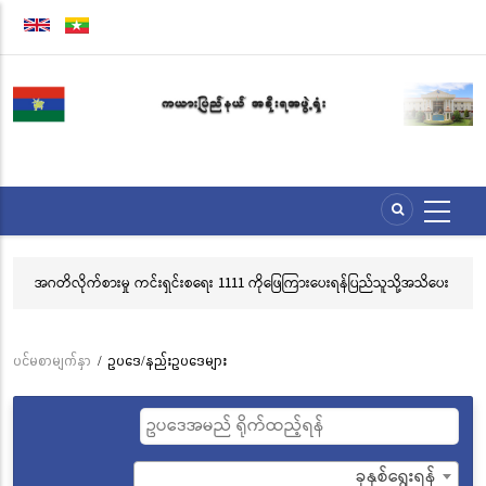
အဓိက
အကြောင်းအရာ
သို့
သွား
မည်
အဂတိလိုက်စားမှု ကင်းရှင်းစရေး 1111 ကိုဖြေကြားပေးရန်ပြည်သူသို့အသိပေး
လွ
နှိုးဆော်ခြင်း
သင
ဘ
ပင်မစာမျက်နှာ
/
ဥပဒေ/နည်းဥပဒေများ
Breadcrumb
ခုနှစ်ရွေးရန်