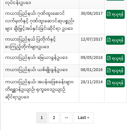
လုပ်ငန်းဥပဒေ
ကယားပြည်နယ်၊ ဂုဏ်ထူးဆောင်
30/08/2017
ရယူရန်
လက်မှတ်နှင့် ဂုဏ်ထူးဆောင်ဆုပစ္စည်း
များ ချီးမြှင့်အပ်နှင်းခြင်းဆိုင်ရာ ဥပဒေ
ကယားပြည်နယ် ပြတိုက်နှင့်
12/07/2017
ရယူရန်
စာကြည့်တိုက်များဥပဒေ
ကယားပြည်နယ်၊ မြေယာခွန်ဥပဒေ
09/05/2018
ရယူရန်
ကယားပြည်နယ်၊ ယစ်မျိုးခွန်ဥပဒေ
08/01/2016
ရယူရန်
ကယားပြည်နယ်၊ အပန်းဖြေစခန်းများ၊
28/11/2014
ရယူရန်
တိရစ္ဆာန်ဥယျာဉ်၊ ရုက္ခဗေဒဥယျာဉ်
ဆိုင်ရာဥပဒေ
Pagination
လက်ရှိ
1
Page
2
Next
››
Last
Last »
စာမျက်နှာ
page
page