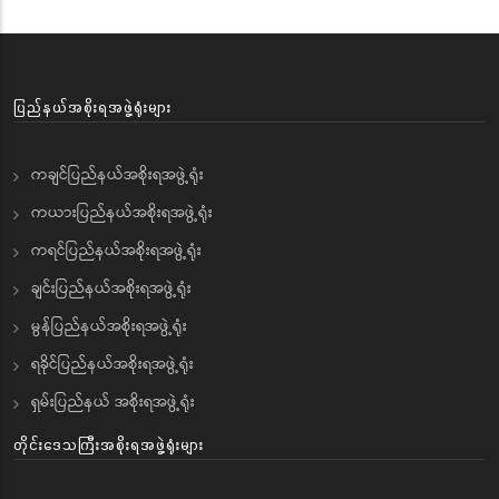
ပြည်နယ်အစိုးရအဖွဲ့ရုံးများ
ကချင်ပြည်နယ်အစိုးရအဖွဲ့ရုံး
ကယားပြည်နယ်အစိုးရအဖွဲ့ရုံး
ကရင်ပြည်နယ်အစိုးရအဖွဲ့ရုံး
ချင်းပြည်နယ်အစိုးရအဖွဲ့ရုံး
မွန်ပြည်နယ်အစိုးရအဖွဲ့ရုံး
ရခိုင်ပြည်နယ်အစိုးရအဖွဲ့ရုံး
ရှမ်းပြည်နယ် အစိုးရအဖွဲ့ရုံး
တိုင်းဒေသကြီးအစိုးရအဖွဲ့ရုံးများ